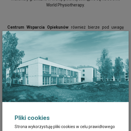
World Physiotherapy.
Centrum Wsparcia Opiekunów
również bierze pod uwagę
potrzeby osób niesamodzielnych oraz ogromne znaczenie
fizjoterapii w procesie opieki i aktywizacji. Oferujemy wsparcie
fizjoterapeuty w ramach:
SZKOLEŃ INDYWIDUALNYCH
Możliwość skorzystania z poradnictwa doświadczonego
fizjoterapeuty w Twoim domu.
OPIEKI WYTCHNIENIOWEJ
Usługa koncentruje się głównie na działaniach opiekuńczych i
pielęgnacyjnych, jednak w trakcie czasowego, całodobowego
pobytu podopieczni mają możliwość skorzystania również ze
wsparcia fizjoterapeuty.
Pliki cookies
MENADŻERA OPIEKI
Strona wykorzystuję pliki cookies w celu prawidłowego