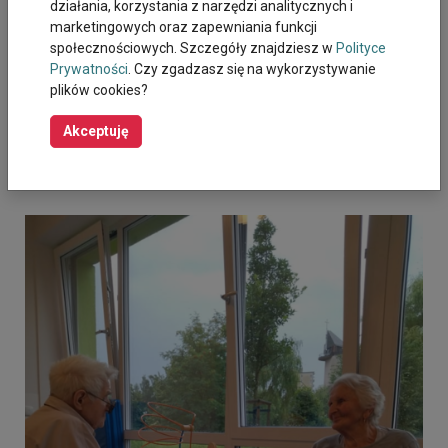
Cykliczne wizyty personelu medycznego – w tym
działania, korzystania z narzędzi analitycznych i
fizjoterapeuty – w Twoim domu.
marketingowych oraz zapewniania funkcji
społecznościowych. Szczegóły znajdziesz w
Polityce
DZIENNEJ PLACÓWKI OPIEKI I AKTYWZACJI
Prywatności
. Czy zgadzasz się na wykorzystywanie
plików cookies?
Placówka, obok innych zaplanowanych zajęć, organizuje
również fizjoterapię w świetnie wyposażonej sali
Akceptuję
gimnastycznej.