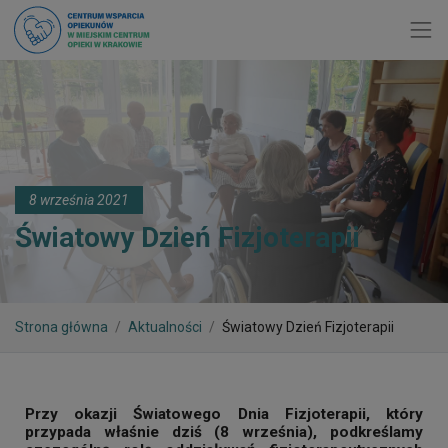
Toggl
8 września 2021
Światowy Dzień Fizjoterapii
Strona główna
Aktualności
Światowy Dzień Fizjoterapii
Przy okazji Światowego Dnia Fizjoterapii, który
przypada właśnie dziś (8 września), podkreślamy