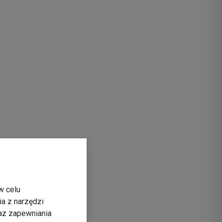
w celu
ia z narzędzi
raz zapewniania