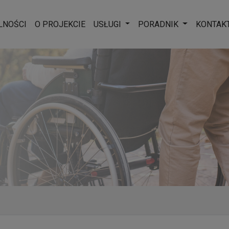
Rozwiń menu
Rozwiń men
LNOŚCI
O PROJEKCIE
USŁUGI
PORADNIK
KONTAK