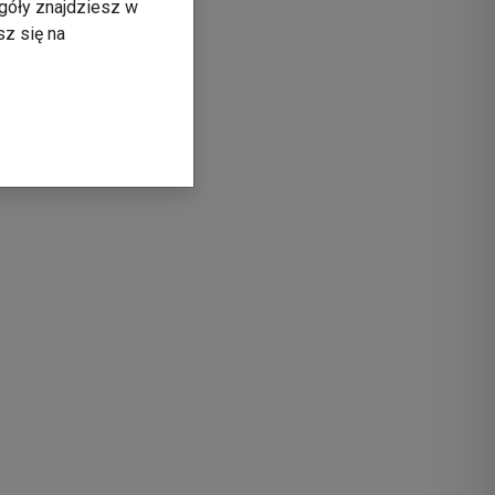
góły znajdziesz w
sz się na