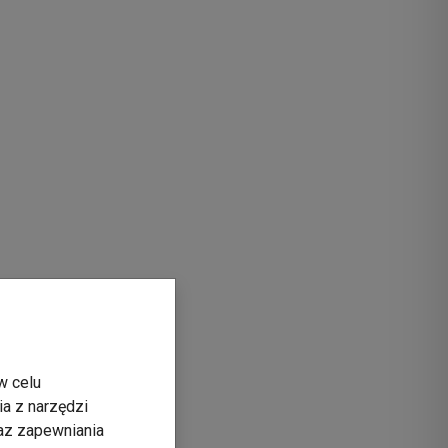
w celu
ia z narzędzi
raz zapewniania