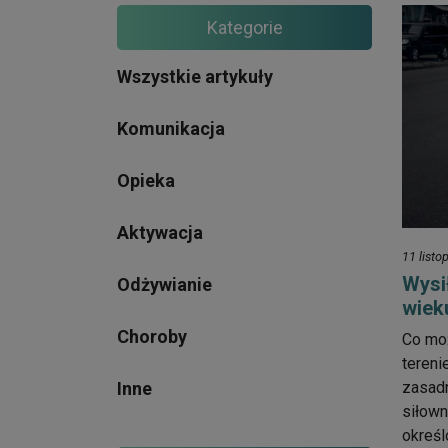
Kategorie
Wszystkie artykuły
Komunikacja
Opieka
Aktywacja
11 list
Wysi
Odżywianie
wiek
Choroby
Co moż
tereni
Inne
zasadn
siłown
określ