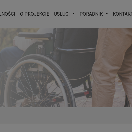
Rozwiń menu
Rozwiń men
LNOŚCI
O PROJEKCIE
USŁUGI
PORADNIK
KONTAK