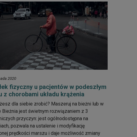
opada 2020
łek fizyczny u pacjentów w podeszłym
u z chorobami układu krążenia
esz dla siebie zrobić? Maszeruj na bieżni lub w
e Bieżnia jest świetnym rozwiązaniem z 3
iczych przyczyn: jest ogólnodostępna na
iach, pozwala na ustalenie i modyfikację
onej prędkości marszu i daje możliwość zmiany