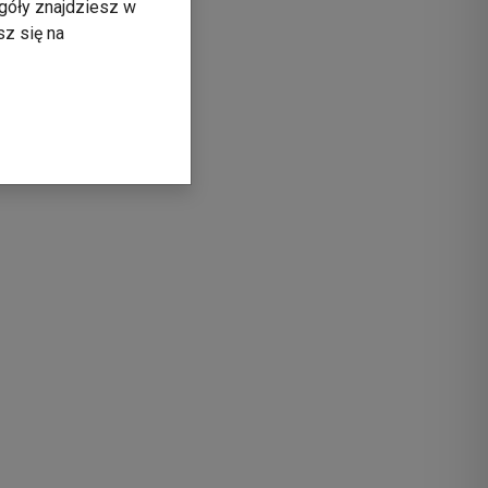
góły znajdziesz w
sz się na