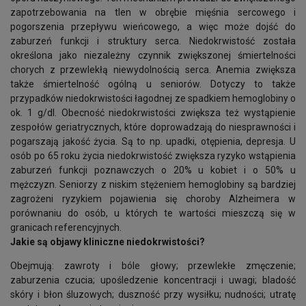
zapotrzebowania na tlen w obrębie mięśnia sercowego i
pogorszenia przepływu wieńcowego, a więc może dojść do
zaburzeń funkcji i struktury serca. Niedokrwistość została
określona jako niezależny czynnik zwiększonej śmiertelności
chorych z przewlekłą niewydolnością serca. Anemia zwiększa
także śmiertelność ogólną u seniorów. Dotyczy to także
przypadków niedokrwistości łagodnej ze spadkiem hemoglobiny o
ok. 1 g/dl. Obecność niedokrwistości zwiększa też wystąpienie
zespołów geriatrycznych, które doprowadzają do niesprawności i
pogarszają jakość życia. Są to np. upadki, otępienia, depresja. U
osób po 65 roku życia niedokrwistość zwiększa ryzyko wstąpienia
zaburzeń funkcji poznawczych o 20% u kobiet i o 50% u
mężczyzn. Seniorzy z niskim stężeniem hemoglobiny są bardziej
zagrożeni ryzykiem pojawienia się choroby Alzheimera w
porównaniu do osób, u których te wartości mieszczą się w
granicach referencyjnych.
Jakie są objawy kliniczne niedokrwistości?
Obejmują: zawroty i bóle głowy; przewlekłe zmęczenie;
zaburzenia czucia; upośledzenie koncentracji i uwagi; bladość
skóry i błon śluzowych; duszność przy wysiłku; nudności; utratę