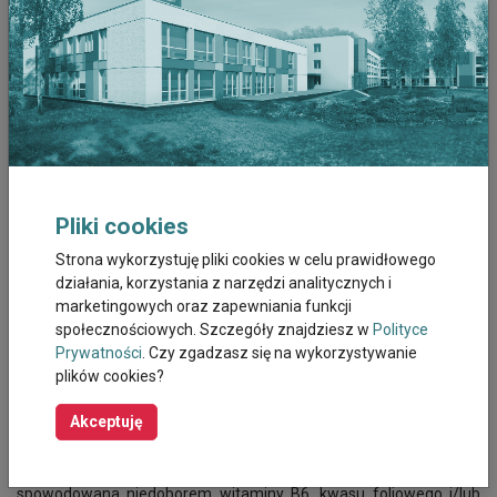
limfatycznego, zaburzeniami autoimmunologicznymi. Do
niedokrwistości aplastycznej
prowadzą leki, jak antybiotyki, sole
złota, przeciwdrgawkowe.
Leczenie niedokrwistości
zależy od przyczyny. Na przykład, przy
niedokrwistości z niedoboru żelaza, leczenie wyłącznie
preparatami z żelazem, bez znalezienia przyczyny krwawienia
jest bardzo groźne, bo może doprowadzić do nierozpoznania
ciężkiej choroby, która leży u podłoża objawów. A zatem, jeśli
powodem niedokrwistości są zbyt obfite lub długotrwałe
Pliki cookies
miesiączki, należy rozpocząć leczenie ginekologiczne, zwykle
Strona wykorzystuję pliki cookies w celu prawidłowego
(jeśli nie ma przeciwwskazań) hormonalne. Jeśli jest to krwawiący
działania, korzystania z narzędzi analitycznych i
mięśniak – trzeba go wyciąć. Jeśli guzki krwawnicze (hemoroidy)
marketingowych oraz zapewniania funkcji
– zoperować, a jeśli wrzody – sięgnąć po antybiotyki. Oprócz
społecznościowych. Szczegóły znajdziesz w
Polityce
wyeliminowania przyczyny, musimy uzupełnić niedobory żelaza.
Prywatności
. Czy zgadzasz się na wykorzystywanie
Przepisany przez lekarza preparat należy brać zwykle przez pół
plików cookies?
roku, by wypełnić magazyny. Na koniec robi się jeszcze badanie
oceniające stężenie ferrytyny. Jeśli wyniki będą prawidłowe,
Akceptuję
możemy odetchnąć, a na konsultację zgłosić się za pół roku.
Czasami lub wręcz często samo zwiększenie spożycia żelaza nie
wystarczy. Trzeba pamiętać, że niedokrwistość może być również
spowodowana niedoborem witaminy B6, kwasu foliowego i/lub