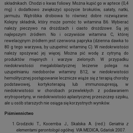
składnikach. Chodzi o kwas foliowy. Można kupić go w aptece (0,4
mg) i dodatkowo zwiększyć spożycie brokułów, sałaty, natki,
jarmużu. Wątróbka drobiowa to również dobre rozwiązanie.
Kolejny składnik, który może pomóc to witamina B6. Wybierać
należy pieczywo na drożdżach i ciasto drożdżowe. Są jej
najlepszym źródłem. No i oczywiście witamina C, której
rewelacyjnym źródłem jest czerwona papryka (dzienna dawka to
80 g tego warzywa, by uzupełnić witaminę C). W niedokrwistości
należy spożywać jej więcej. Można pić wodę z cytryną do
produktów mięsnych i warzyw zielonych. W przypadku
niedokrwistości megaloblastycznej leczenie polega na
uzupełnianiu niedoborów witaminy B12, w niedokrwistości
hemolitycznej postępowanie lecznicze wiąże się z terapią choroby
podstawowej, kortykoterapią lub immunosupresją, w
niedokrwistości w chorobach przewlekłych z podawaniem
erytropoetyny, w niedokrwistości aplastycznej przeszczep szpiku,
ale u osób starszych nie osiąga się korzystnych wyników.
Piśmiennictwo
Grodzicki T., Kocemba J., Skalska A. (red.):
Geriatria z
elementami gerontologii ogólnej.
VIA MEDICA, Gdańsk 2007.