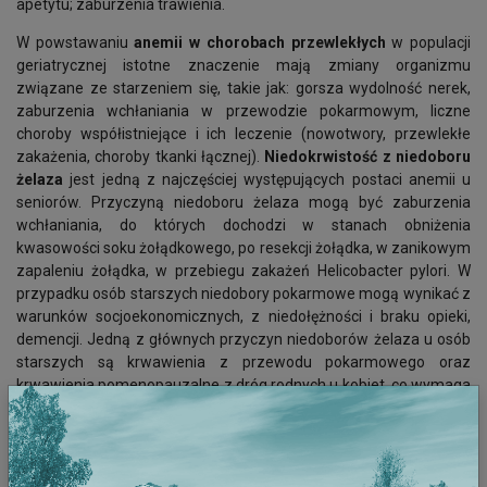
apetytu; zaburzenia trawienia.
W powstawaniu
anemii w chorobach przewlekłych
w populacji
geriatrycznej istotne znaczenie mają zmiany organizmu
związane ze starzeniem się, takie jak: gorsza wydolność nerek,
zaburzenia wchłaniania w przewodzie pokarmowym, liczne
choroby współistniejące i ich leczenie (nowotwory, przewlekłe
zakażenia, choroby tkanki łącznej).
Niedokrwistość z niedoboru
żelaza
jest jedną z najczęściej występujących postaci anemii u
seniorów. Przyczyną niedoboru żelaza mogą być zaburzenia
wchłaniania, do których dochodzi w stanach obniżenia
kwasowości soku żołądkowego, po resekcji żołądka, w zanikowym
zapaleniu żołądka, w przebiegu zakażeń Helicobacter pylori. W
przypadku osób starszych niedobory pokarmowe mogą wynikać z
warunków socjoekonomicznych, z niedołężności i braku opieki,
demencji. Jedną z głównych przyczyn niedoborów żelaza u osób
starszych są krwawienia z przewodu pokarmowego oraz
krwawienia pomenopauzalne z dróg rodnych u kobiet, co wymaga
diagnostyki w kierunku procesu nowotworowego. Niedoborom
żelaza sprzyja także nadużywanie niesterydowych leków
przeciwzapalnych dostępnych bez recepty.
Niedokrwistość
hemolityczna
przeważnie spowodowana jest rozrostem układu