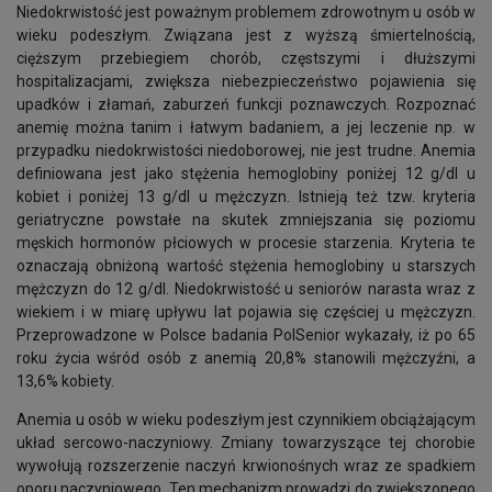
Niedokrwistość jest poważnym problemem zdrowotnym u osób w
wieku podeszłym. Związana jest z wyższą śmiertelnością,
cięższym przebiegiem chorób, częstszymi i dłuższymi
hospitalizacjami, zwiększa niebezpieczeństwo pojawienia się
upadków i złamań, zaburzeń funkcji poznawczych. Rozpoznać
anemię można tanim i łatwym badaniem, a jej leczenie np. w
przypadku niedokrwistości niedoborowej, nie jest trudne. Anemia
definiowana jest jako stężenia hemoglobiny poniżej 12 g/dl u
kobiet i poniżej 13 g/dl u mężczyzn. Istnieją też tzw. kryteria
geriatryczne powstałe na skutek zmniejszania się poziomu
męskich hormonów płciowych w procesie starzenia. Kryteria te
oznaczają obniżoną wartość stężenia hemoglobiny u starszych
mężczyzn do 12 g/dl. Niedokrwistość u seniorów narasta wraz z
wiekiem i w miarę upływu lat pojawia się częściej u mężczyzn.
Przeprowadzone w Polsce badania PolSenior wykazały, iż po 65
roku życia wśród osób z anemią 20,8% stanowili mężczyźni, a
13,6% kobiety.
Anemia u osób w wieku podeszłym jest czynnikiem obciążającym
układ sercowo-naczyniowy. Zmiany towarzyszące tej chorobie
wywołują rozszerzenie naczyń krwionośnych wraz ze spadkiem
oporu naczyniowego. Ten mechanizm prowadzi do zwiększonego