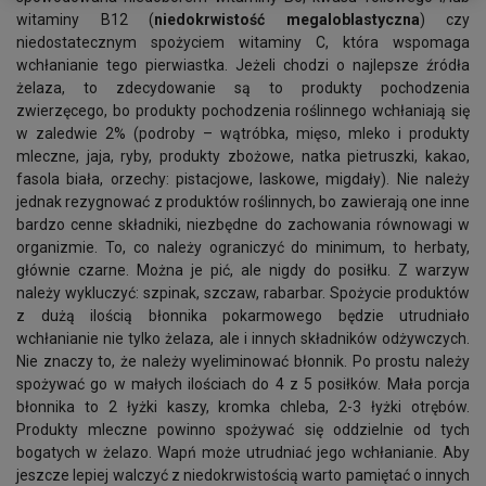
witaminy B12 (
niedokrwistość megaloblastyczna
) czy
niedostatecznym spożyciem witaminy C, która wspomaga
wchłanianie tego pierwiastka. Jeżeli chodzi o najlepsze źródła
żelaza, to zdecydowanie są to produkty pochodzenia
zwierzęcego, bo produkty pochodzenia roślinnego wchłaniają się
w zaledwie 2% (podroby – wątróbka, mięso, mleko i produkty
mleczne, jaja, ryby, produkty zbożowe, natka pietruszki, kakao,
fasola biała, orzechy: pistacjowe, laskowe, migdały). Nie należy
jednak rezygnować z produktów roślinnych, bo zawierają one inne
bardzo cenne składniki, niezbędne do zachowania równowagi w
organizmie. To, co należy ograniczyć do minimum, to herbaty,
głównie czarne. Można je pić, ale nigdy do posiłku. Z warzyw
należy wykluczyć: szpinak, szczaw, rabarbar. Spożycie produktów
z dużą ilością błonnika pokarmowego będzie utrudniało
wchłanianie nie tylko żelaza, ale i innych składników odżywczych.
Nie znaczy to, że należy wyeliminować błonnik. Po prostu należy
spożywać go w małych ilościach do 4 z 5 posiłków. Mała porcja
błonnika to 2 łyżki kaszy, kromka chleba, 2-3 łyżki otrębów.
Produkty mleczne powinno spożywać się oddzielnie od tych
bogatych w żelazo. Wapń może utrudniać jego wchłanianie. Aby
jeszcze lepiej walczyć z niedokrwistością warto pamiętać o innych