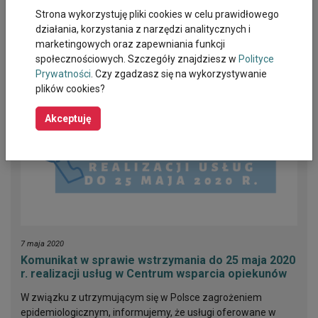
Strona wykorzystuję pliki cookies w celu prawidłowego
działania, korzystania z narzędzi analitycznych i
Powiązane aktualności
marketingowych oraz zapewniania funkcji
społecznościowych. Szczegóły znajdziesz w
Polityce
Prywatności
. Czy zgadzasz się na wykorzystywanie
plików cookies?
Akceptuję
7 maja 2020
Komunikat w sprawie wstrzymania do 25 maja 2020
r. realizacji usług w Centrum wsparcia opiekunów
W związku z utrzymującym się w Polsce zagrożeniem
epidemiologicznym, informujemy, że usługi oferowane w