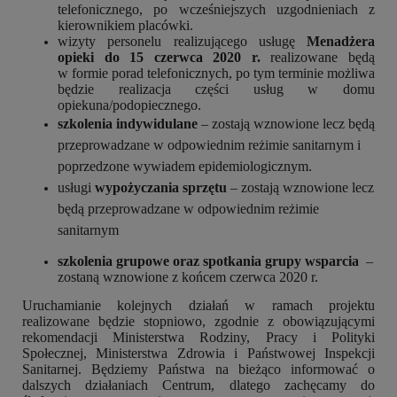
telefonicznego, po wcześniejszych uzgodnieniach z
kierownikiem placówki.
wizyty personelu realizującego usługę
Menadżera
opieki
do 15 czerwca 2020 r.
realizowane będą
w formie porad telefonicznych, po tym terminie możliwa
będzie realizacja części usług w domu
opiekuna/podopiecznego.
szkolenia indywidulane
– zostają wznowione lecz będą
przeprowadzane w odpowiednim reżimie sanitarnym i
poprzedzone wywiadem epidemiologicznym.
usługi
wypożyczania sprzętu
– zostają wznowione lecz
będą przeprowadzane w odpowiednim reżimie
sanitarnym
szkolenia grupowe oraz spotkania grupy
wsparcia
–
zostaną wznowione z końcem czerwca 2020 r.
Uruchamianie kolejnych działań w ramach projektu
realizowane będzie stopniowo, zgodnie z obowiązującymi
rekomendacji Ministerstwa Rodziny, Pracy i Polityki
Społecznej, Ministerstwa Zdrowia i Państwowej Inspekcji
Sanitarnej. Będziemy Państwa na bieżąco informować o
dalszych działaniach Centrum, dlatego zachęcamy do