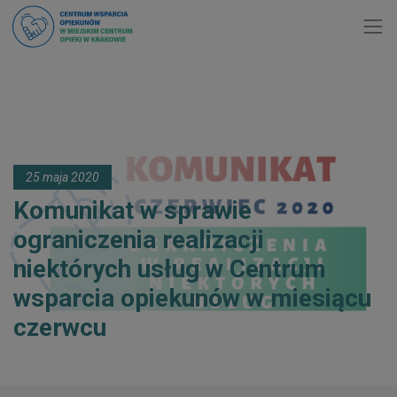
Toggl
25 maja 2020
Komunikat w sprawie
ograniczenia realizacji
niektórych usług w Centrum
wsparcia opiekunów w miesiącu
czerwcu