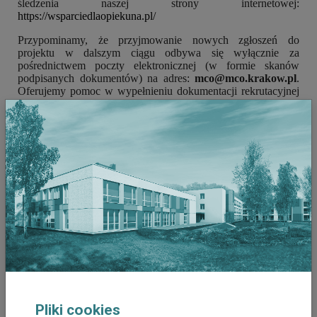
śledzenia naszej strony internetowej:
https://wsparciedlaopiekuna.pl/
Przypominamy, że przyjmowanie nowych zgłoszeń do
projektu w dalszym ciągu odbywa się wyłącznie za
pośrednictwem poczty elektronicznej (w formie skanów
podpisanych dokumentów) na adres:
mco@mco.krakow.pl
.
Oferujemy pomoc w wypełnieniu dokumentacji rekrutacyjnej
w postaci konsultacji telefonicznych pod numerem
+48 12 44
67 530
.
Wszyscy u
czestnicy projektu mogą liczyć na wsparcie i
poradnictwo telefoniczne pod numerem:
+48 12 44 67 590
lub +48 728 402 549.
OBOWIĄZUJE OD: 25 maja 2020 r. do 30 czerwca
2020
Udostępnij
Drukuj
Pliki cookies