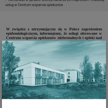
usług w Centrum wsparcia opiekunów
W związku z utrzymującym się w Polsce zagrożeniem
epidemiologicznym, informujemy, że usługi oferowane w
Centrum wsparcia opiekunów nieformalnych i opieki nad
osobami niesamodzielnymi w Miejskim Centrum Opieki w
Krakowie pozostaną wstrzymane do 25 maja 2020 r.
Powyższe oznacza dalsze wstrzymanie funkcjonowania
Dziennej Placówki Opieki i Aktywizacji Osób
Niesamodzielnych oraz zawieszenie organizacji szkoleń i
spotkań opiekunów nieformalnych. Usługi Menadżera Opieki
w dalszym ciągu będą świadczone w formie porad
telefonicznych. W
ypożyczalnia sprzętu medycznego we
wskazanym okresie może działać w ograniczonym zakresie.
Z
uwagi na trudną do przewidzenia sytuację, możliwe jest
dalsze wstrzymanie realizacji usług przez Centrum, o czym
będziemy Państwa informować na bieżąco.
Przypominamy, że aktualnie przyjmowanie nowych zgłoszeń
do projektu odbywa się wyłącznie za pośrednictwem poczty