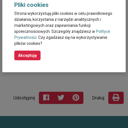
elektronicznej (w formie skanów podpisanych dokumentów)
Pliki cookies
na adres:
mco@mco.krakow.pl
. W dalszym ciągu oferujemy
pomoc w wypełnieniu dokumentacji rekrutacyjnej w postaci
Strona wykorzystuję pliki cookies w celu prawidłowego
konsultacji telefonicznych pod numerem
+48 12 44 67 530
.
działania, korzystania z narzędzi analitycznych i
Wszystkie zgładzające się osoby zostaną wpisane na
listy
marketingowych oraz zapewniania funkcji
rezerwowe.
społecznościowych. Szczegóły znajdziesz w
Polityce
Prywatności
. Czy zgadzasz się na wykorzystywanie
Wszyscy u
czestnicy projektu mogą liczyć na wsparcie i
poradnictwo telefoniczne pod numerem:
+48 12 44 67 590
plików cookies?
lub +48 728 402 549.
Akceptuję
Zachęcamy również do śledzenia naszej strony
internetowej:
https://wsparciedlaopiekuna.pl/
Udostępnij
Drukuj