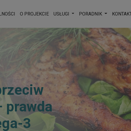
Rozwiń menu
Rozwiń men
LNOŚCI
O PROJEKCIE
USŁUGI
PORADNIK
KONTAK
przeciw
– prawda
ega-3