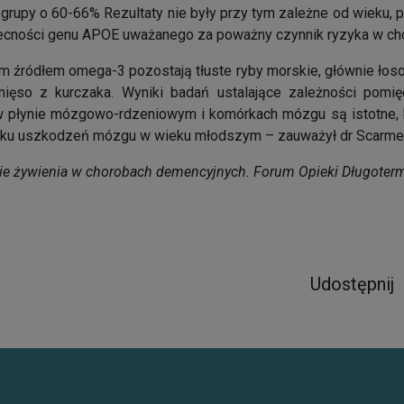
 grupy o 60-66% Rezultaty nie były przy tym zależne od wieku, p
 obecności genu APOE uważanego za poważny czynnik ryzyka w ch
ym źródłem omega-3 pozostają tłuste ryby morskie, głównie łoso
ięso z kurczaka. Wyniki badań ustalające zależności pom
płynie mózgowo-rdzeniowym i komórkach mózgu są istotne, bo
adku uszkodzeń mózgu w wieku młodszym – zauważył dr Scarme
enie żywienia w chorobach demencyjnych. Forum Opieki Długoterm
Udostępnij