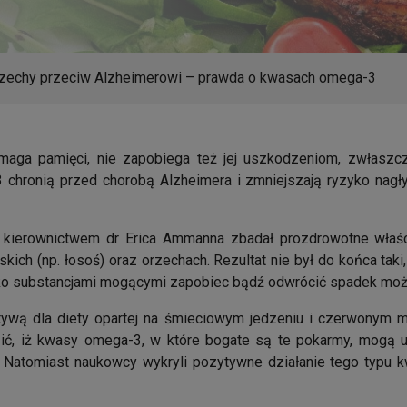
rzechy przeciw Alzheimerowi – prawda o kwasach omega-3
maga pamięci, nie zapobiega też jej uszkodzeniom, zwłaszc
chronią przed chorobą Alzheimera i zmniejszają ryzyko nagł
 kierownictwem dr Erica Ammanna zbadał prozdrowotne właś
skich (np. łosoś) oraz orzechach. Rezultat nie był do końca taki
ko substancjami mogącymi zapobiec bądź odwrócić spadek moż
tywą dla diety opartej na śmieciowym jedzeniu i czerwonym 
ć, iż kwasy omega-3, w które bogate są te pokarmy, mogą us
Natomiast naukowcy wykryli pozytywne działanie tego typu k