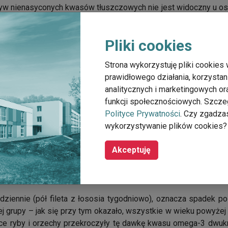
pływ nienasyconych kwasów tłuszczowych nie jest widoczny u o
na poziomie komórek mózgu – tę hipotezę postanowił sprawd
wem dr Nikolaosa Scarmeasa. Jak się okazało, stwierdzenie 
Pliki cookies
ez chorobami neurodegeneracyjnymi, jak choroba Alzheimera.
ń, za powstawanie chorób neurodegeneracyjnych odpowiadają
Strona wykorzystuję pliki cookies 
gi. Tymczasem wysoki poziom kwasów omega-3 koreluje z niski
prawidłowego działania, korzystan
iałka rośnie
analitycznych i marketingowych o
funkcji społecznościowych. Szcze
j szkodliwej formy tego białka – ustalamy za pomocą pom
Polityce Prywatności
. Czy zgadza
w komórkach mózgu – zauważył dr Scarmeas
wykorzystywanie plików cookies?
u od 25 lat. Grupę o najistotniejszym zagrożeniu chorobą Alzh
Akceptuję
i o swojej diecie i przekazywanie naukowcom. Przed początki
. Naukowców interesowało najbardziej 10 składników diety za
tłuszczowe, witaminy B12, D, E i C, beta-karoten oraz kwas fo
iennie (pół fileta z łososia tygodniowo), oznacza spadek p
j grupy – jak się przy tym okazało, wszystkie w wieku powyżej
ce ryby i orzechy przekroczyły tę dawkę kwasu omega-3 dwukro