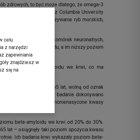
sób zdrowych, to być może dlatego, że omega-3
zić zespół naukowców z Columbia University
to było prawdziwe – spożywanie ryb morskich,
 śmieci nie usuwane z komórek neuronalnych,
w celu
m poziomem beta-amyloidu, a im niższy poziom
ia z narzędzi
raz zapewniania
góły znajdziesz w
iaru poziomu beta-amyloidu we krwi, co ma
sz się na
eimera, a więc powyżej 65 lat, wolną od oznak
em, w trakcie i na końcu badania dokonywano
wierających wielo- i jednonienasycone kwasy
liowy.
oziomu beta-amyloidu we krwi od 20% do 30%.
 65 lat – osiągnęły taki poziom spożycia kwasu
tnie. Ich badania krwi wykazały poziom beta-