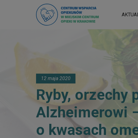
AKTUA
12 maja 2020
Ryby, orzechy 
Alzheimerowi 
o kwasach om