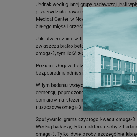
Jednak według innej grupy badawczej, jeśli w
przeciwdziała poważniejszym uszkodzeniom 
Medical Center w Nowym Jorku pod kierownict
białego mięsa i orzechów, ułatwia ochronę prz
Jak stwierdzono w toku wcześniejszych bada
zwłaszcza białko beta-amyloid, tworzące zło
omega-3, tym ilość złogów tego szkodliwego b
Poziom złogów beta-amyloidu – najbardzie
bezpośrednie odniesienie do jego obecności 
W tym badaniu wzięło udział 1219 osób w wiek
demencji, poproszono o notowanie informacj
pomiarów na stężenie beta-amyloidu we krwi
tłuszczowe omega-3 i omega-6, nasycone kwasy 
Spożywanie grama czystego kwasu omega-3 dz
Według badaczy, tylko niektóre osoby z badane
omega-3. Tylko dwie osoby szczególnie lubią