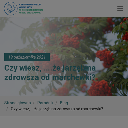
Toggl
19 października 2021
Czy wiesz, ….że jarzębina
zdrowsza od marchewki?
Strona główna
Poradnik
Blog
Czy wiesz, ….że jarzębina zdrowsza od marchewki?