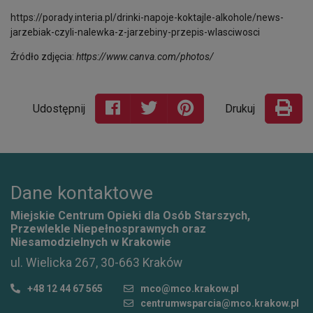
https://porady.interia.pl/drinki-napoje-koktajle-alkohole/news-
jarzebiak-czyli-nalewka-z-jarzebiny-przepis-wlasciwosci
Źródło zdjęcia:
https://www.canva.com/photos/
Udostępnij
Drukuj
Dane kontaktowe
Miejskie Centrum Opieki dla Osób Starszych,
Przewlekle Niepełnosprawnych oraz
Niesamodzielnych w Krakowie
ul. Wielicka 267, 30-663 Kraków
+48 12 44 67 565
mco@mco.krakow.pl
centrumwsparcia@mco.krakow.pl