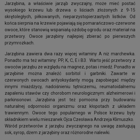
Jarzębina, a właściwie jarząb zwyczajny, może mieć postać
wysokiego krzewu lub drzewa o liściach złożonych z 9-15
skrętoległych, piłkowanych, nieparzystopierzastych listków. Od
końca sierpnia na krzewie pojawiają się pomarańczowo-czerwone
owoce, które stanowią wspaniałą ozdobę ogrodu oraz materiał na
przetwory. Owoce jarzębiny najlepiej zbierać po pierwszych
przymrozkach.
Jarzębina zawiera dwa razy więcej witaminy A niż marchewka.
Ponadto ma też witaminy: PP, K, C, E i B3. Warto jeść przetwory z
owoców jarzębu ze względu na magnez, potas i miedź. Ponadto w
jarzębinie można znaleźć sorbitol i garbniki. Zawarte w
czerwonych owocach antyoksydanty mogą zapobiegać między
innymi miażdżycy, nadciśnieniu tętniczemu, reumatoidalnemu
zapaleniu stawów czy chorobom neurologicznym: alzheimerowi i
parkinsonowi. Jarzębina jest też pomocna przy budowaniu
naturalnej odporności organizmu oraz kłopotach z układem
trawiennym. Owoce tego popularnego w Polsce krzewu były
składnikiem wielu mieszanek Ojca Czesława Andrzeja Klimuszko.
Wśród przetworów z jarzębu zwyczajnego na uwagę zasługują
sok, syrop, dżem z jarzębiny oraz różnorodne nalewki.