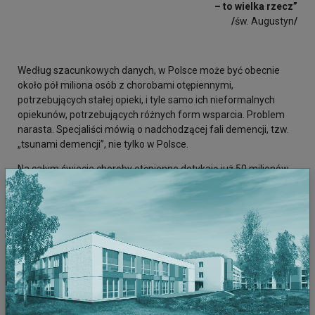
– to wielka rzecz”
/
św. Augustyn
/
Według szacunkowych danych, w Polsce może być obecnie
około pół miliona osób z chorobami otępiennymi,
potrzebujących stałej opieki, i tyle samo ich nieformalnych
opiekunów, potrzebujących różnych form wsparcia. Problem
narasta. Specjaliści mówią o nadchodzącej fali demencji, tzw.
„tsunami demencji”, nie tylko w Polsce.
Na całym świecie choroby otępienne dotykają już 50 milionów
osób. Według szacunków Światowej Organizacji Zdrowia ŚOZ
(WHO –
World Health Organisation
), w ciągu najbliższych
trzydziestu lat ta liczba może się nawet potroić.
Problemy opiekuńcze w demencji ma Europa, Ameryka,
Australia, Afryka. Różnią nas języki, granice terytorialne,
kultura, ale opieka w demencji wszędzie jest wielkim
wyzwaniem.
Od mądrości opiekunów zależy to, ile czasu kupią swoim