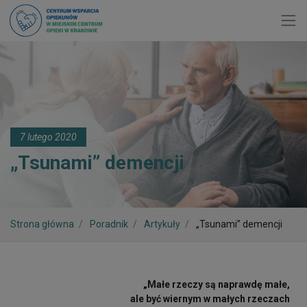
Toggl
7 lutego 2020
„Tsunami” demencji
Strona główna
Poradnik
Artykuły
„Tsunami” demencji
„Małe rzeczy są naprawdę małe,
ale być wiernym w małych rzeczach