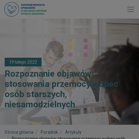
Toggl
19 lutego 2022
Rozpoznanie objawów
stosowania przemocy wobec
osób starszych,
niesamodzielnych
Strona główna
Poradnik
Artykuły
Rozpoznanie objawów stosowania przemocy wobec osób