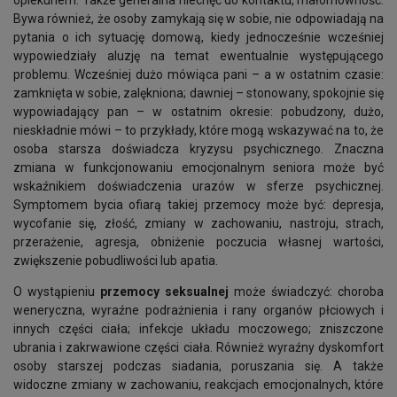
opiekunem. Także generalna niechęć do kontaktu, małomówność.
Bywa również, że osoby zamykają się w sobie, nie odpowiadają na
pytania o ich sytuację domową, kiedy jednocześnie wcześniej
wypowiedziały aluzję na temat ewentualnie występującego
problemu. Wcześniej dużo mówiąca pani – a w ostatnim czasie:
zamknięta w sobie, zalękniona; dawniej – stonowany, spokojnie się
wypowiadający pan – w ostatnim okresie: pobudzony, dużo,
nieskładnie mówi – to przykłady, które mogą wskazywać na to, że
osoba starsza doświadcza kryzysu psychicznego. Znaczna
zmiana w funkcjonowaniu emocjonalnym seniora może być
wskaźnikiem doświadczenia urazów w sferze psychicznej.
Symptomem bycia ofiarą takiej przemocy może być: depresja,
wycofanie się, złość, zmiany w zachowaniu, nastroju, strach,
przerażenie, agresja, obniżenie poczucia własnej wartości,
zwiększenie pobudliwości lub apatia.
O wystąpieniu
przemocy seksualnej
może świadczyć: choroba
weneryczna, wyraźne podrażnienia i rany organów płciowych i
innych części ciała; infekcje układu moczowego; zniszczone
ubrania i zakrwawione części ciała. Również wyraźny dyskomfort
osoby starszej podczas siadania, poruszania się. A także
widoczne zmiany w zachowaniu, reakcjach emocjonalnych, które