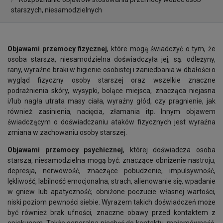
starszych, niesamodzielnych
Objawami przemocy fizycznej
, które mogą świadczyć o tym, że
osoba starsza, niesamodzielna doświadczyła jej, są: odleżyny,
rany, wyraźne braki w higienie osobistej i zaniedbania w dbałości o
wygląd fizyczny osoby starszej oraz wszelkie znaczne
podrażnienia skóry, wysypki, bolące miejsca, znacząca niejasna
i/lub nagła utrata masy ciała, wyraźny głód, czy pragnienie, jak
również zasinienia, nacięcia, złamania itp. Innym objawem
świadczącym o doświadczaniu ataków fizycznych jest wyraźna
zmiana w zachowaniu osoby starszej.
Objawami przemocy psychicznej
, której doświadcza osoba
starsza, niesamodzielna mogą być: znaczące obniżenie nastroju,
depresja, nerwowość, znaczące pobudzenie, impulsywność,
lękliwość, labilność emocjonalna, strach, alienowanie się, wpadanie
w gniew lub apatyczność; obniżone poczucie własnej wartości,
niski poziom pewności siebie. Wyrazem takich doświadczeń może
być również brak ufności, znaczne obawy przed kontaktem z