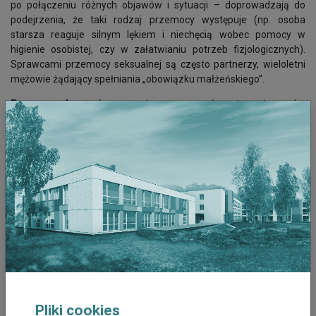
po połączeniu różnych objawów i sytuacji – doprowadzają do
podejrzenia, że taki rodzaj przemocy występuje (np. osoba
starsza reaguje silnym lękiem i niechęcią wobec pomocy w
higienie osobistej, czy w załatwianiu potrzeb fizjologicznych).
Sprawcami przemocy seksualnej są często partnerzy, wieloletni
mężowie żądający spełniania „obowiązku małżeńskiego”.
Przemoc ekonomiczną
można rozpoznać po tym, że osoba
starsza nie dysponuje żadnymi pieniędzmi lub dokonała nagłych
zmian w testamencie, albo wzięła pożyczkę lub kredyt w banku.
Sprawcy wykorzystują niewiedzę i bezradność osób starszych w
celu nabycia uprawnień do korzystania z zasobów materialnych,
tytułów własności osób starszych. Sprawcy m.in. dokonują innych
działań ograniczających zdolność prawną seniora (ograniczenie
praw, ubezwłasnowolnienie) w celu nabycia korzyści
majątkowych. Starsze osoby narażone są na wykorzystanie ze
strony tzw. łowców spadków, czy „miłośników starszych
partnerów”.
Przemoc instytucjonalna
to przemoc, która może zawierać w
sobie wszelkie powyższej stosowane działania. Osoby starsze
skarżą się na oszukiwanie, ignorowanie ich problemów.
Pliki cookies