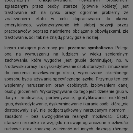
specyficznym funkcjonowaniem. Poważnym problemem
zgłaszanym przez osoby starsze (głównie kobiety) jest
traktowanie ich na rynku pracy: ogromne problemy ze
znalezieniem etatu w celu dopracowania do okresu
emerytalnego, wykorzystywanie ich słabej pozycji przez
pracodawców poprzez nadmierne obciążanie obowiązkami, złe
traktowanie, bo i tak nie znajdą pracy gdzie indziej.
Innym rodzajem przemocy jest
przemoc symboliczna
. Polega
ona na wymuszaniu na ludziach w wieku senioralnym
zachowania, które wygodne jest grupie dominującej, np. w
środowisku pracy. To dyskredytowanie osób starszych, zmuszanie
do noszenia oczekiwanego stroju, wymuszanie określonego
sposobu bycia, używania specyficznego języka. Przymus ten jest
wspierany naruszaniem praw osobistych, izolowaniem danej
osoby, grożeniem. Wykorzystywane do tego jest dzielenie grup w
danym środowisku, porównywanie, gratyfikowanie niektórych
grup, dyskredytowanie, dyskryminowanie i karanie osób, które „nie
dostosowały się”, nie podporządkowały narzucanym normom i
zasadom – bez uwzględnienia realnych możliwości. Osoby
starsze nierzadko ze względu na swoje ograniczone możliwości
ruchowe oraz znaczną zależność od innych doznają różnego