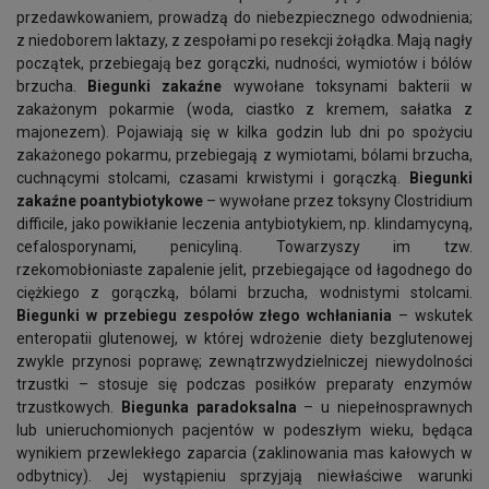
przedawkowaniem, prowadzą do niebezpiecznego odwodnienia;
z niedoborem laktazy, z zespołami po resekcji żołądka. Mają nagły
początek, przebiegają bez gorączki, nudności, wymiotów i bólów
brzucha.
Biegunki zakaźne
wywołane toksynami bakterii w
zakażonym pokarmie (woda, ciastko z kremem, sałatka z
majonezem). Pojawiają się w kilka godzin lub dni po spożyciu
zakażonego pokarmu, przebiegają z wymiotami, bólami brzucha,
cuchnącymi stolcami, czasami krwistymi i gorączką.
Biegunki
zakaźne poantybiotykowe
– wywołane przez toksyny Clostridium
difficile, jako powikłanie leczenia antybiotykiem, np. klindamycyną,
cefalosporynami, penicyliną. Towarzyszy im tzw.
rzekomobłoniaste zapalenie jelit, przebiegające od łagodnego do
ciężkiego z gorączką, bólami brzucha, wodnistymi stolcami.
Biegunki w przebiegu zespołów złego wchłaniania
– wskutek
enteropatii glutenowej, w której wdrożenie diety bezglutenowej
zwykle przynosi poprawę; zewnątrzwydzielniczej niewydolności
trzustki – stosuje się podczas posiłków preparaty enzymów
trzustkowych.
Biegunka paradoksalna
– u niepełnosprawnych
lub unieruchomionych pacjentów w podeszłym wieku, będąca
wynikiem przewlekłego zaparcia (zaklinowania mas kałowych w
odbytnicy). Jej wystąpieniu sprzyjają niewłaściwe warunki