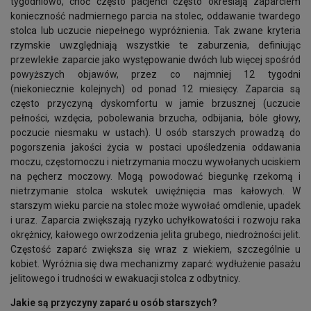
tygodniowo, choć często pacjenci często określają zaparciem
konieczność nadmiernego parcia na stolec, oddawanie twardego
stolca lub uczucie niepełnego wypróżnienia. Tak zwane kryteria
rzymskie uwzględniają wszystkie te zaburzenia, definiując
przewlekłe zaparcie jako występowanie dwóch lub więcej spośród
powyższych objawów, przez co najmniej 12 tygodni
(niekoniecznie kolejnych) od ponad 12 miesięcy. Zaparcia są
często przyczyną dyskomfortu w jamie brzusznej (uczucie
pełności, wzdęcia, pobolewania brzucha, odbijania, bóle głowy,
poczucie niesmaku w ustach). U osób starszych prowadzą do
pogorszenia jakości życia w postaci upośledzenia oddawania
moczu, częstomoczu i nietrzymania moczu wywołanych uciskiem
na pęcherz moczowy. Mogą powodować biegunkę rzekomą i
nietrzymanie stolca wskutek uwięźnięcia mas kałowych. W
starszym wieku parcie na stolec może wywołać omdlenie, upadek
i uraz. Zaparcia zwiększają ryzyko uchyłkowatości i rozwoju raka
okrężnicy, kałowego owrzodzenia jelita grubego, niedrożności jelit.
Częstość zaparć zwiększa się wraz z wiekiem, szczególnie u
kobiet. Wyróżnia się dwa mechanizmy zaparć: wydłużenie pasażu
jelitowego i trudności w ewakuacji stolca z odbytnicy.
Jakie są przyczyny zaparć u osób starszych?