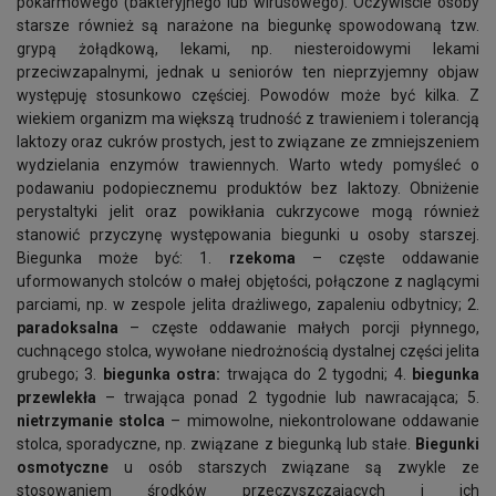
pokarmowego (bakteryjnego lub wirusowego). Oczywiście osoby
starsze również są narażone na biegunkę spowodowaną tzw.
grypą żołądkową, lekami, np. niesteroidowymi lekami
przeciwzapalnymi, jednak u seniorów ten nieprzyjemny objaw
występuję stosunkowo częściej. Powodów może być kilka. Z
wiekiem organizm ma większą trudność z trawieniem i tolerancją
laktozy oraz cukrów prostych, jest to związane ze zmniejszeniem
wydzielania enzymów trawiennych. Warto wtedy pomyśleć o
podawaniu podopiecznemu produktów bez laktozy. Obniżenie
perystaltyki jelit oraz powikłania cukrzycowe mogą również
stanowić przyczynę występowania biegunki u osoby starszej.
Biegunka może być: 1.
rzekoma
– częste oddawanie
uformowanych stolców o małej objętości, połączone z naglącymi
parciami, np. w zespole jelita drażliwego, zapaleniu odbytnicy; 2.
paradoksalna
– częste oddawanie małych porcji płynnego,
cuchnącego stolca, wywołane niedrożnością dystalnej części jelita
grubego; 3.
biegunka ostra:
trwająca do 2 tygodni; 4.
biegunka
przewlekła
– trwająca ponad 2 tygodnie lub nawracająca; 5.
nietrzymanie stolca
– mimowolne, niekontrolowane oddawanie
stolca, sporadyczne, np. związane z biegunką lub stałe.
Biegunki
osmotyczne
u osób starszych związane są zwykle ze
stosowaniem środków przeczyszczających i ich