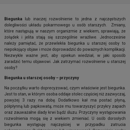
Biegunka
lub inaczej rozwolnienie to jedna z najczęstszych
dolegliwości układu pokarmowego u osób starszych. Zmiany,
które następują w naszym organizmie z wiekiem, sprawiają, że
żołądek i jelita stają się szczególnie wrażliwe. Jednocześnie
należy pamiętać, że przewlekła biegunka u starszej osoby to
niepokojący objaw i może doprowadzić do poważnych komplikacji.
Niezwykle ważne jest, aby opiekun wiedział, w jaki sposób
zaradzić temu objawowi. Jak zatrzymać rozwolnienie u starszej
osoby?
Biegunka u starszej osoby – przyczyny
Na początku warto doprecyzować, czym właściwie jest biegunka.
Jest to stan, w którym osoba oddaje stolec częściej niż zazwyczaj,
powyżej 3 razy na dobę. Dodatkowo kał ma postać płyną,
półpłynną lub papkowatą; może mu towarzyszyć przykry zapach
oraz zauważalne ślady krwi bądź śluzu. Przyczyny występowania
rozwolnienia mogą się z wiekiem zmieniać. U osób dorosłych
biegunka występuję najczęściej w przypadku zatrucia