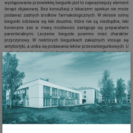
występowania przewlekłej biegunki jest to najważniejszy element
terapii objawowej. Bez konsultacji z lekarzem opiekun nie może
podawać żadnych środków farmakologicznych. W okresie ostrej
biegunki odstawia się leki doustne, które nie są niezbędne, leki
konieczne zaś w miarę możliwości zastępuje się preparatami
parenteralnymi. Leczenie biegunki powinno mieć charakter
przyczynowy. W niektórych biegunkach zakaźnych stosuje się
antybiotyki, a unika się podawania leków przeciwbiegunkowych. U
osób starszych zaleca się leczenie spoczynkowe. W warunkach
domowych biegunkę można leczyć także dietą. Układając dietę
przy biegunce u starszej osoby, w pierwszej kolejności należy
wyeliminować produkty ciężkostrawne. Zazwyczaj przez
pierwsze 24 godziny podawane są doustnie jedynie płyny.
Wprowadzenie diety lekkostrawnej pomoże nam się
zregenerować i przywrócić naturalną mikroflorę przewodu
pokarmowego. Przy biegunce nie powinno się spożywać potraw
tłustych, wśród produktów zakazanych znajdują się również:
produkty pełnoziarniste w tym pieczywo, kasze oraz płatki
owsiane,
ostre przyprawy,
rośliny strączkowe, które mają właściwości gazopędne,