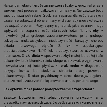
Należy pamiętać o tym, że zmniejszenie liczby wypróżnień wraz z
wiekiem jest procesem całkowicie normalnym. Nie zawsze będą
więc od razu potrzebne środki na zaparcia dla osób starszych,
czasem wystarczą drobne zmiany w diecie, aby móc skutecznie
rozwiązać problem. Przyjrzyjmy się jednak jakie czynniki mogą
wpływać na zaparcia osób starszych ludzi: 1.
choroby
–
nowotwór jelita grubego, zapalenie/zwężenie jelita grubego,
cukrzyca, mukowiscydoza, niedoczynność tarczycy, choroby
układu nerwowego, otyłość; 2.
leki –
uspokajające,
przeciwpadaczkowe, NLPZ, leki przeczyszczające używane w
nadmiarze; 3.
zła dieta
– spożywanie zbyt małej lub dużej ilości
pokarmów, brak błonnika (dieta ubogoresztkowa), przyjmowanie
niewystarczającej ilości płynów; 4.
brak ruchu
– długotrwała
pozycja leżąca lub siedząca utrudnia pracę przewodu
pokarmowego; 5.
stan psychiczny
– stres, depresja, otępienie
starcze może zaburzać funkcjonowanie układu pokarmowego.
Jak opiekun może pomóc podopiecznemu z zaparciami?
Zawsze kluczowym jest zdiagnozowanie przyczyny, a w
przypadku nawracających zaparć u osób starszych konieczne jest