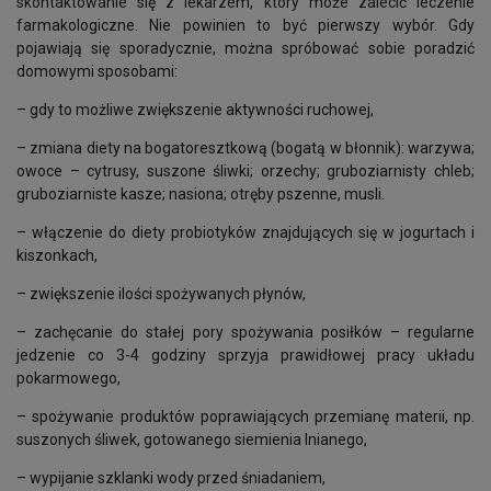
skontaktowanie się z lekarzem, który może zalecić leczenie
farmakologiczne. Nie powinien to być pierwszy wybór. Gdy
pojawiają się sporadycznie, można spróbować sobie poradzić
domowymi sposobami:
– gdy to możliwe zwiększenie aktywności ruchowej,
– zmiana diety na bogatoresztkową (bogatą w błonnik): warzywa;
owoce – cytrusy, suszone śliwki; orzechy; gruboziarnisty chleb;
gruboziarniste kasze; nasiona; otręby pszenne, musli.
– włączenie do diety probiotyków znajdujących się w jogurtach i
kiszonkach,
– zwiększenie ilości spożywanych płynów,
– zachęcanie do stałej pory spożywania posiłków – regularne
jedzenie co 3-4 godziny sprzyja prawidłowej pracy układu
pokarmowego,
– spożywanie produktów poprawiających przemianę materii, np.
suszonych śliwek, gotowanego siemienia lnianego,
– wypijanie szklanki wody przed śniadaniem,