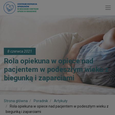
Toggl
8 czerwca 2021
Rola opiekuna w opiece nad
pacjentem w podeszłym wieku z
biegunką i zaparciami
Strona główna
Poradnik
Artykuły
Rola opiekuna w opiece nad pacjentem w podeszłym wieku z
biegunką i zaparciami