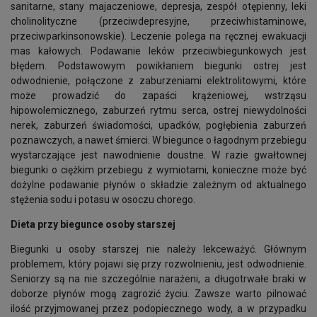
sanitarne, stany majaczeniowe, depresja, zespół otępienny, leki
cholinolityczne (przeciwdepresyjne, przeciwhistaminowe,
przeciwparkinsonowskie). Leczenie polega na ręcznej ewakuacji
mas kałowych. Podawanie leków przeciwbiegunkowych jest
błędem. Podstawowym powikłaniem biegunki ostrej jest
odwodnienie, połączone z zaburzeniami elektrolitowymi, które
może prowadzić do zapaści krążeniowej, wstrząsu
hipowolemicznego, zaburzeń rytmu serca, ostrej niewydolności
nerek, zaburzeń świadomości, upadków, pogłębienia zaburzeń
poznawczych, a nawet śmierci. W biegunce o łagodnym przebiegu
wystarczające jest nawodnienie doustne. W razie gwałtownej
biegunki o ciężkim przebiegu z wymiotami, konieczne może być
dożylne podawanie płynów o składzie zależnym od aktualnego
stężenia sodu i potasu w osoczu chorego.
Dieta przy biegunce osoby starszej
Biegunki u osoby starszej nie należy lekceważyć. Głównym
problemem, który pojawi się przy rozwolnieniu, jest odwodnienie.
Seniorzy są na nie szczególnie narażeni, a długotrwałe braki w
doborze płynów mogą zagrozić życiu. Zawsze warto pilnować
ilość przyjmowanej przez podopiecznego wody, a w przypadku