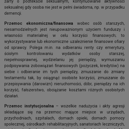
żarty o podtekście seksualnym, kontynuowanie aktywności
seksualnej gdy osoba nie jest w pełni świadoma, np. w przypadku
demencji.
Przemoc ekonomiczna/finansowa
wobec osób starszych,
niesamodzielnych jest nieupoważnionym użyciem funduszy i
własności materialnej w celu korzyści finansowych; to
wykorzystywanie lub ekonomiczne uzależnienie finansowe ofiary
od sprawcy. Polega m.in. na odbieraniu renty czy emerytury,
ścisłym kontrolowaniu wydatków osoby starszej,
niepełnosprawnej, wydzielaniu jej pieniędzy, wymuszaniu
podpisywania zobowiązań finansowych (pożyczek, kredytów) na
siebie i odbieranie im tych pieniędzy, zmuszanie do zmiany
testamentu tak, by osiągnąć osobiste korzyści, zmuszanie do
przepisywania (darowizn) nieruchomości, dóbr, pieniędzy na ich
korzyść, fałszerstwo, obciążanie kosztami różnych osobistych
działań.
Przemoc instytucjonalna
– wszelkie nadużycia i akty agresji
składające się na przemoc mające miejsce w urzędach,
przychodniach, szpitalach, domach opieki, domach pomocy
społecznej, ośrodkach rehabilitacyjnych, sanatoriach leczniczych,