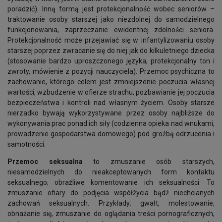
poradzić). Inną formą jest protekcjonalność wobec seniorów –
traktowanie osoby starszej jako niezdolnej do samodzielnego
funkcjonowania, zaprzeczanie ewidentnej zdolności seniora.
Protekcjonalność może przejawiać się w infantylizowaniu osoby
starszej poprzez zwracanie się do niej jak do kilkuletniego dziecka
(stosowanie bardzo uproszczonego języka, protekcjonalny ton i
zwroty, mówienie z pozycji nauczyciela). Przemoc psychiczna to
zachowanie, którego celem jest zmniejszenie poczucia własnej
wartości, wzbudzenie w ofierze strachu, pozbawianie jej poczucia
bezpieczeństwa i kontroli nad własnym życiem. Osoby starsze
nierzadko bywają wykorzystywane przez osoby najbliższe do
wykonywania prac ponad ich siły (codzienna opieka nad wnukami,
prowadzenie gospodarstwa domowego) pod groźbą odrzucenia i
samotności.
Przemoc seksualna
to zmuszanie osób starszych,
niesamodzielnych do nieakceptowanych form kontaktu
seksualnego; obraźliwe komentowanie ich seksualności. To
zmuszanie ofiary do podjęcia współżycia bądź niechcianych
zachowań seksualnych. Przykłady: gwałt, molestowanie,
obnażanie się, zmuszanie do oglądania treści pornograficznych,