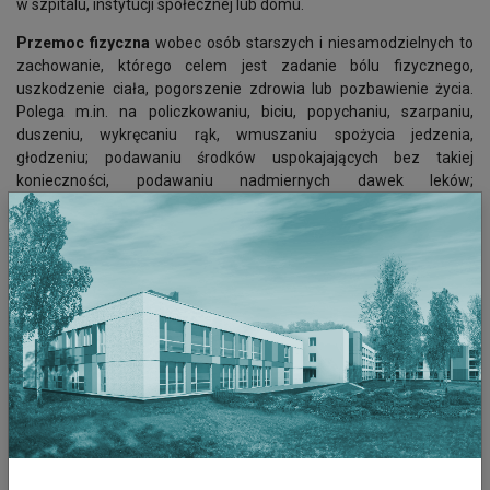
w szpitalu, instytucji społecznej lub domu.
Przemoc fizyczna
wobec osób starszych i niesamodzielnych to
zachowanie, którego celem jest zadanie bólu fizycznego,
uszkodzenie ciała, pogorszenie zdrowia lub pozbawienie życia.
Polega m.in. na policzkowaniu, biciu, popychaniu, szarpaniu,
duszeniu, wykręcaniu rąk, wmuszaniu spożycia jedzenia,
głodzeniu; podawaniu środków uspokajających bez takiej
konieczności, podawaniu nadmiernych dawek leków;
nieudzielaniu niezbędnej pomocy medycznej; zaniechanie
czynności pielęgnacyjnych/higienicznych, opiekuńczych wobec
osoby starszej; ograniczanie dostępu do wybranych pomieszczeń
w mieszkaniu, np. łazienki, wyganianie z domu bądź zamykanie
samotnie w domu, albo w jednym pomieszczeniu i/lub
pozbawianie odpowiedniej temperatury pomieszczenia,
pozbawianie snu, spokoju. To również pozbawianie osoby starszej
ważnych przedmiotów, o różnej wartości, czy to sentymentalnej,
czy innej. To także izolowanie od znajomych, bliskich poprzez
zakazy wyjścia z domu, czy zakazy odwiedzin, zakazy
korzystania z telefonu, uczestnictwo w spotkaniach społeczności
lokalnej, klubach zainteresowań. Specyficznym rodzajem jest
zmuszanie lub nakłanianie (np. poprzez szantaż, że zostaną