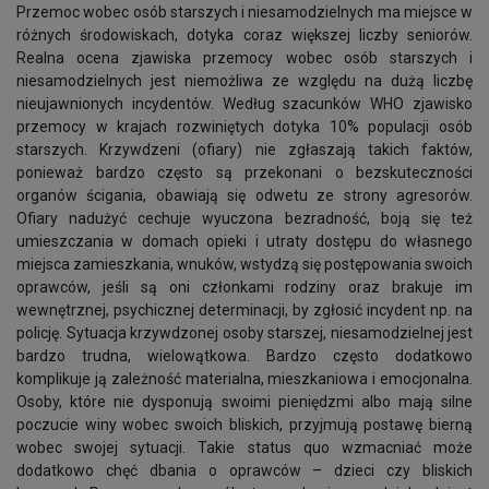
Przemoc wobec osób starszych i niesamodzielnych ma miejsce w
różnych środowiskach, dotyka coraz większej liczby seniorów.
Realna ocena zjawiska przemocy wobec osób starszych i
niesamodzielnych jest niemożliwa ze względu na dużą liczbę
nieujawnionych incydentów. Według szacunków WHO zjawisko
przemocy w krajach rozwiniętych dotyka 10% populacji osób
starszych. Krzywdzeni (ofiary) nie zgłaszają takich faktów,
ponieważ bardzo często są przekonani o bezskuteczności
organów ścigania, obawiają się odwetu ze strony agresorów.
Ofiary nadużyć cechuje wyuczona bezradność, boją się też
umieszczania w domach opieki i utraty dostępu do własnego
miejsca zamieszkania, wnuków, wstydzą się postępowania swoich
oprawców, jeśli są oni członkami rodziny oraz brakuje im
wewnętrznej, psychicznej determinacji, by zgłosić incydent np. na
policję. Sytuacja krzywdzonej osoby starszej, niesamodzielnej jest
bardzo trudna, wielowątkowa. Bardzo często dodatkowo
komplikuje ją zależność materialna, mieszkaniowa i emocjonalna.
Osoby, które nie dysponują swoimi pieniędzmi albo mają silne
poczucie winy wobec swoich bliskich, przyjmują postawę bierną
wobec swojej sytuacji. Takie status quo wzmacniać może
dodatkowo chęć dbania o oprawców – dzieci czy bliskich