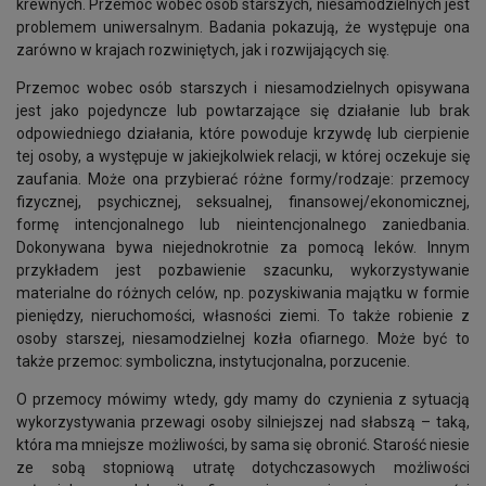
krewnych. Przemoc wobec osób starszych, niesamodzielnych jest
problemem uniwersalnym. Badania pokazują, że występuje ona
zarówno w krajach rozwiniętych, jak i rozwijających się.
Przemoc wobec osób starszych i niesamodzielnych opisywana
jest jako pojedyncze lub powtarzające się działanie lub brak
odpowiedniego działania, które powoduje krzywdę lub cierpienie
tej osoby, a występuje w jakiejkolwiek relacji, w której oczekuje się
zaufania. Może ona przybierać różne formy/rodzaje: przemocy
fizycznej, psychicznej, seksualnej, finansowej/ekonomicznej,
formę intencjonalnego lub nieintencjonalnego zaniedbania.
Dokonywana bywa niejednokrotnie za pomocą leków. Innym
przykładem jest pozbawienie szacunku, wykorzystywanie
materialne do różnych celów, np. pozyskiwania majątku w formie
pieniędzy, nieruchomości, własności ziemi. To także robienie z
osoby starszej, niesamodzielnej kozła ofiarnego. Może być to
także przemoc: symboliczna, instytucjonalna, porzucenie.
O przemocy mówimy wtedy, gdy mamy do czynienia z sytuacją
wykorzystywania przewagi osoby silniejszej nad słabszą – taką,
która ma mniejsze możliwości, by sama się obronić. Starość niesie
ze sobą stopniową utratę dotychczasowych możliwości