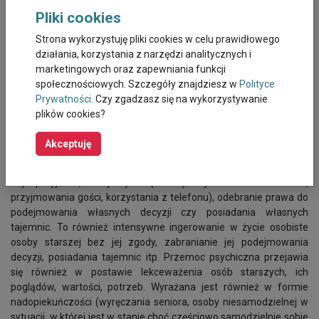
opuszczone lub odizolowane od bliskich, wnuków) osób starszych
Pliki cookies
do wykonywania prac ponad siły osób starszych takich jak
sprzątanie, opiekowanie się wnukami, gotowanie.
Strona wykorzystuję pliki cookies w celu prawidłowego
działania, korzystania z narzędzi analitycznych i
Przemoc psychiczna
wobec seniorów, osób niesamodzielnych,
marketingowych oraz zapewniania funkcji
to ciągłe negatywne ocenianie i krytykowanie, straszenie,
społecznościowych. Szczegóły znajdziesz w
Polityce
obrażanie, szykanowanie ze względu na wiek i
Prywatności
. Czy zgadzasz się na wykorzystywanie
niepełnosprawność, ograniczenia sprawności motorycznej. To
plików cookies?
szantażowanie, wyśmiewanie, poniżanie,
dewaluowanie/dezawuowanie, upokarzanie, domaganie się
Akceptuję
posłuszeństwa, wymuszanie, krzyki, przeklinanie, obelgi, groźby,
ograniczanie kontaktu lub izolowanie od innych członków rodziny
czy przyjaciół, znajomych (zakazy wychodzenia z domu,
przyjmowania gości, korzystania z telefonu), odebranie prawa do
podejmowania własnych decyzji czy posiadania własnych
tajemnic. To również intensywne ingerowanie w życie osobiste
osoby starszej bez jej zgody, zabranianie jej podejmowania
decyzji, posiadania tajemnic itp. Przemoc psychiczna przejawia
się również w postawie lekceważenia osób starszych, ich
poglądów, wartości, potrzeb. Wyrażana jest również w formie
nadopiekuńczości (wyręczania seniora, osoby niesamodzielnej w
sytuacji, w której jest w stanie choć częściowo samodzielnie sobie