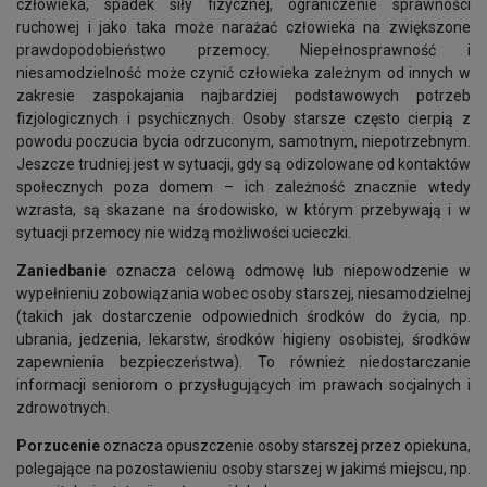
człowieka, spadek siły fizycznej, ograniczenie sprawności
ruchowej i jako taka może narażać człowieka na zwiększone
prawdopodobieństwo przemocy. Niepełnosprawność i
niesamodzielność może czynić człowieka zależnym od innych w
zakresie zaspokajania najbardziej podstawowych potrzeb
fizjologicznych i psychicznych. Osoby starsze często cierpią z
powodu poczucia bycia odrzuconym, samotnym, niepotrzebnym.
Jeszcze trudniej jest w sytuacji, gdy są odizolowane od kontaktów
społecznych poza domem – ich zależność znacznie wtedy
wzrasta, są skazane na środowisko, w którym przebywają i w
sytuacji przemocy nie widzą możliwości ucieczki.
Zaniedbanie
oznacza celową odmowę lub niepowodzenie w
wypełnieniu zobowiązania wobec osoby starszej, niesamodzielnej
(takich jak dostarczenie odpowiednich środków do życia, np.
ubrania, jedzenia, lekarstw, środków higieny osobistej, środków
zapewnienia bezpieczeństwa). To również niedostarczanie
informacji seniorom o przysługujących im prawach socjalnych i
zdrowotnych.
Porzucenie
oznacza opuszczenie osoby starszej przez opiekuna,
polegające na pozostawieniu osoby starszej w jakimś miejscu, np.