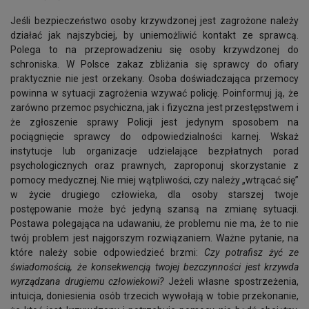
Jeśli bezpieczeństwo osoby krzywdzonej jest zagrożone należy
działać jak najszybciej, by uniemożliwić kontakt ze sprawcą.
Polega to na przeprowadzeniu się osoby krzywdzonej do
schroniska. W Polsce zakaz zbliżania się sprawcy do ofiary
praktycznie nie jest orzekany. Osoba doświadczająca przemocy
powinna w sytuacji zagrożenia wzywać policję. Poinformuj ją, że
zarówno przemoc psychiczna, jak i fizyczna jest przestępstwem i
że zgłoszenie sprawy Policji jest jedynym sposobem na
pociągnięcie sprawcy do odpowiedzialności karnej. Wskaż
instytucje lub organizacje udzielające bezpłatnych porad
psychologicznych oraz prawnych, zaproponuj skorzystanie z
pomocy medycznej. Nie miej wątpliwości, czy należy „wtrącać się”
w życie drugiego człowieka, dla osoby starszej twoje
postępowanie może być jedyną szansą na zmianę sytuacji.
Postawa polegająca na udawaniu, że problemu nie ma, że to nie
twój problem jest najgorszym rozwiązaniem. Ważne pytanie, na
które należy sobie odpowiedzieć brzmi:
Czy potrafisz żyć ze
świadomością, że konsekwencją twojej bezczynności jest krzywda
wyrządzana drugiemu człowiekowi?
Jeżeli własne spostrzeżenia,
intuicja, doniesienia osób trzecich wywołają w tobie przekonanie,