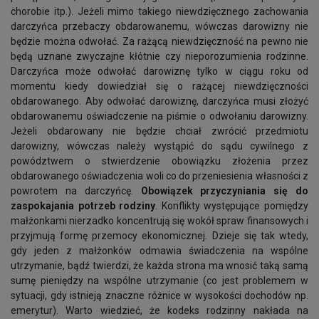
chorobie itp.). Jeżeli mimo takiego niewdzięcznego zachowania
darczyńca przebaczy obdarowanemu, wówczas darowizny nie
będzie można odwołać. Za rażącą niewdzięczność na pewno nie
będą uznane zwyczajne kłótnie czy nieporozumienia rodzinne.
Darczyńca może odwołać darowiznę tylko w ciągu roku od
momentu kiedy dowiedział się o rażącej niewdzięczności
obdarowanego. Aby odwołać darowiznę, darczyńca musi złożyć
obdarowanemu oświadczenie na piśmie o odwołaniu darowizny.
Jeżeli obdarowany nie będzie chciał zwrócić przedmiotu
darowizny, wówczas należy wystąpić do sądu cywilnego z
powództwem o stwierdzenie obowiązku złożenia przez
obdarowanego oświadczenia woli co do przeniesienia własności z
powrotem na darczyńcę.
Obowiązek przyczyniania się do
zaspokajania potrzeb rodziny
. Konflikty występujące pomiędzy
małżonkami nierzadko koncentrują się wokół spraw finansowych i
przyjmują formę przemocy ekonomicznej. Dzieje się tak wtedy,
gdy jeden z małżonków odmawia świadczenia na wspólne
utrzymanie, bądź twierdzi, że każda strona ma wnosić taką samą
sumę pieniędzy na wspólne utrzymanie (co jest problemem w
sytuacji, gdy istnieją znaczne różnice w wysokości dochodów np.
emerytur). Warto wiedzieć, że kodeks rodzinny nakłada na