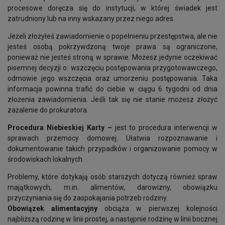
procesowe doręcza się do instytucji, w której świadek jest
zatrudniony lub na inny wskazany przez niego adres.
Jeżeli złożyłeś zawiadomienie o popełnieniu przestępstwa, ale nie
jesteś osobą pokrzywdzoną twoje prawa są ograniczone,
ponieważ nie jesteś stroną w sprawie. Możesz jedynie oczekiwać
pisemnej decyzji o: wszczęciu postępowania przygotowawczego,
odmowie jego wszczęcia oraz umorzeniu postępowania. Taka
informacja powinna trafić do ciebie w ciągu 6 tygodni od dnia
złożenia zawiadomienia. Jeśli tak się nie stanie możesz złożyć
zażalenie do prokuratora.
Procedura Niebieskiej Karty –
jest to procedura interwencji w
sprawach przemocy domowej. Ułatwia rozpoznawanie i
dokumentowanie takich przypadków i organizowanie pomocy w
środowiskach lokalnych.
Problemy, które dotykają osób starszych dotyczą również spraw
majątkowych, m.in. alimentów, darowizny, obowiązku
przyczyniania się do zaspokajania potrzeb rodziny.
Obowiązek alimentacyjny
obciąża w pierwszej kolejności
najbliższą rodzinę w linii prostej, a następnie rodzinę w linii bocznej