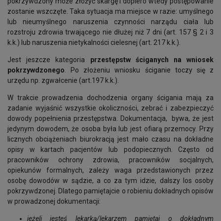
pokrzywdzony może złożyć skargę i dopiero wtedy postępowanie
zostanie wszczęte. Taka sytuacja ma miejsce w razie: umyślnego
lub nieumyślnego naruszenia czynności narządu ciała lub
rozstroju zdrowia trwającego nie dłużej niż 7 dni (art. 157 § 2 i 3
k.k.) lub naruszenia nietykalności cielesnej (art. 217 k.k.).
Jest jeszcze kategoria
przestępstw ściganych na wniosek
pokrzywdzonego
. Po złożeniu wniosku ściganie toczy się z
urzędu np. zgwałcenie (art.197 k.k.).
W trakcie prowadzenia dochodzenia organy ścigania mają za
zadanie wyjaśnić wszystkie okoliczności, zebrać i zabezpieczyć
dowody popełnienia przestępstwa. Dokumentacja, bywa, że jest
jedynym dowodem, że osoba była lub jest ofiarą przemocy. Przy
licznych obciążeniach biurokracją jest mało czasu na dokładne
opisy w kartach pacjentów lub podopiecznych. Często od
pracowników ochrony zdrowia, pracowników socjalnych,
opiekunów formalnych, zależy waga przedstawionych przez
osobę dowodów w sądzie, a co za tym idzie, dalszy los osoby
pokrzywdzonej. Dlatego pamiętajcie o robieniu dokładnych opisów
w prowadzonej dokumentacji:
jeżeli jesteś lekarką/lekarzem pamiętaj o dokładnym