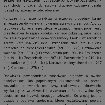
że ktoś jest krzywdzony i potrzebuje pomocy nie bądź obojętny.
Gdy chodzi o życie lub zdrowie drugiego człowieka działaj
rozsądnie, racjonalnie, zdecydowanie.
Poniższe informacje przybliżą ci przebieg procedury karnej
zmierzającej do wykrycia i ukarania sprawcy przemocy. Aby do
tego doszło konieczne jest złożenie zawiadomienia o popełnieniu
przestępstwa. Przepisy kodeksu karnego pokazują, jakie mogą
być zarzuty postawione sprawcy przemocy: Ciężki uszczerbek na
zdrowiu (art. 156 k.k.); Inne uszkodzenie ciała (art. 157 k.k.);
Narażenie na niebezpieczeństwo (art. 160 k.k.); Pozbawienie
wolności (art. 189 k.k.); Groźba karalna (art. 190 k.k.); Zmuszenie
(art. 191 k.k.); Znęcanie się (art. 207 k.k.); Porzucenie (art. 210 k.k.);
Uprowadzenie (art. 211 k.k.); Naruszenie nietykalności (art. 217
k.k.); Kradzież (art. 278 k.k.).
Obowiązek powiadomienia właściwych organów o swoich
podejrzeniach lub popełnionym przestępstwie to przede
wszystkim obowiązek społeczny, realizowany dobrowolnie,
wynikający z wrażliwości i przekonania, że nie wolno być
obojętnym na krzywdę drugiego człowieka. Co więcej jest to
pożądana postawa społeczna, której kształtowanie popiera