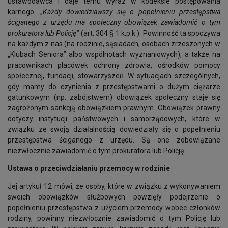
ustawodawca i daje temu wyraz w kodeksie postępowania
karnego. „
Każdy dowiedziawszy się o popełnieniu przestępstwa
ściganego z urzędu ma społeczny obowiązek zawiadomić o tym
prokuratora lub Policję”
(art. 304 § 1 k.p.k.). Powinność ta spoczywa
na każdym z nas (na rodzinie, sąsiadach, osobach zrzeszonych w
„Klubach Seniora” albo wspólnotach wyznaniowych), a także na
pracownikach placówek ochrony zdrowia, ośrodków pomocy
społecznej, fundacji, stowarzyszeń. W sytuacjach szczególnych,
gdy mamy do czynienia z przestępstwami o dużym ciężarze
gatunkowym (np. zabójstwem) obowiązek społeczny staje się
zagrożonym sankcją obowiązkiem prawnym. Obowiązek prawny
dotyczy instytucji państwowych i samorządowych, które w
związku ze swoją działalnością dowiedziały się o popełnieniu
przestępstwa ściganego z urzędu. Są one zobowiązane
niezwłocznie zawiadomić o tym prokuratora lub Policję.
Ustawa o przeciwdziałaniu przemocy w rodzinie
Jej artykuł 12 mówi, że osoby, które w związku z wykonywaniem
swoich obowiązków służbowych powzięły podejrzenie o
popełnieniu przestępstwa z użyciem przemocy wobec członków
rodziny, powinny niezwłocznie zawiadomić o tym Policję lub