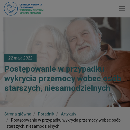
Toggl
22 maja 2022
Postępowanie w przypadku
wykrycia przemocy wobec osób
starszych, niesamodzielnych
Strona główna
Poradnik
Artykuły
Postępowanie w przypadku wykrycia przemocy wobec osób
starszych, niesamodzielnych