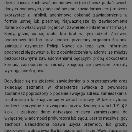
Jeżeli chcesz zachować anonimowość (nie chcesz podać swoich
danych osobowych, podpisać się pod zawiadomieniem) możesz
skorzystać z infolinii, anonimowo dokonać zawiadomienia w
formie ustnej lub pisemnej. Najważniejsze by zawiadomienie
dotarło do właściwych organów i zawierało konkretne informacje.
Kiedy, gdzie, co się stało, kto brał w tym udział. Zarówno
anonimowy telefon oraz anonim przesłany organom ścigania
zainicjuje czynności Policji. Nawet do tego typu informacji
podchodzi się poważnie, bo z doświadczenia wiadomo, że między
bezpodstawnymi zawiadomieniami będącymi próbą dokuczenia
komuś, zaszkodzenia, zemsty znajdują się poważne zarzuty
wymagające ścigania.
Decydując się na złożenie zawiadomienia o przestępstwie oraz
składając zeznania w charakterze świadka z pewnością
zostaniesz poproszony o podanie swojego adresu zamieszkania,
a informacja ta znajdzie się w aktach sprawy. W takiej sytuacji
możesz skorzystać z rozwiązania przewidzianego w art. 191 § 3
k.p.k. i zastrzec dane dotyczące miejsca zamieszkania do
wyłącznej wiadomości prokuratora lub sądu. Jest to możliwe, gdy
zachodzi uzasadniona obawa użycia przemocy lub groźby
bezprawnej wobec świadka lub osoby najbliższej. Wówczas pisma