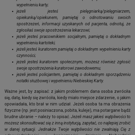
wypełnieniu karty;
jeżeli jesteś pielęgniarką/pielęgniarzem,
opiekunką/opiekunem, pamiętaj o odnotowaniu swoich
spostrzeżeń, informacji uzyskanych od pacjenta, odnotuj, że
zgłosiłaś swoje spostrzeżenia lekarzowi;
jeżeli jesteś pracownikiem socjalnym, pamiętaj o dokładnym
wypełnieniu kartoteki;
jeżeli jesteś kuratorem pamiętaj o dokładnym wypełnieniu karty
czynności;
jeżeli jesteś kuratorem społecznym, możesz również zgłosić
swoje spostrzeżenia kuratorowi zawodowemu;
jeżeli jesteś policjantem, pamiętaj o dokładnym sporządzeniu
notatki służbowej i wypełnieniu Niebieskiej Karty.
Ważne jest, by zapisać: z jakim problemem dana osoba zwróciła
się, datę, kiedy się zwróciła, kiedy miało miejsce zdarzenie, o jakim
opowiadała, kto brał w nim udział. Jeżeli osoba ta ma obrażenia
fizyczne (np. jest posiniaczona, pobita, kuleje), ma potargane bądź
brudne ubranie – należy to opisać.
Jeżeli masz jakieś wątpliwości to
możesz skonsultować się z inną instytucją, zapytać, co najlepiej zrobić
w danej sytuacji. Jednakże Twoje wątpliwości nie zwalniają Cię z