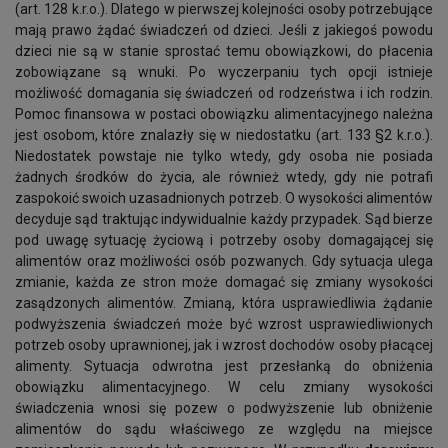
(art. 128 k.r.o.). Dlatego w pierwszej kolejności osoby potrzebujące
mają prawo żądać świadczeń od dzieci. Jeśli z jakiegoś powodu
dzieci nie są w stanie sprostać temu obowiązkowi, do płacenia
zobowiązane są wnuki. Po wyczerpaniu tych opcji istnieje
możliwość domagania się świadczeń od rodzeństwa i ich rodzin.
Pomoc finansowa w postaci obowiązku alimentacyjnego należna
jest osobom, które znalazły się w niedostatku (art. 133 §2 k.r.o.).
Niedostatek powstaje nie tylko wtedy, gdy osoba nie posiada
żadnych środków do życia, ale również wtedy, gdy nie potrafi
zaspokoić swoich uzasadnionych potrzeb. O wysokości alimentów
decyduje sąd traktując indywidualnie każdy przypadek. Sąd bierze
pod uwagę sytuację życiową i potrzeby osoby domagającej się
alimentów oraz możliwości osób pozwanych. Gdy sytuacja ulega
zmianie, każda ze stron może domagać się zmiany wysokości
zasądzonych alimentów. Zmianą, która usprawiedliwia żądanie
podwyższenia świadczeń może być wzrost usprawiedliwionych
potrzeb osoby uprawnionej, jak i wzrost dochodów osoby płacącej
alimenty. Sytuacja odwrotna jest przesłanką do obniżenia
obowiązku alimentacyjnego. W celu zmiany wysokości
świadczenia wnosi się pozew o podwyższenie lub obniżenie
alimentów do sądu właściwego ze względu na miejsce