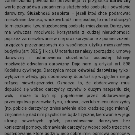
zamieszkania powoda lub pozwanego. W przypadku
darowizny
warto poznać dwa zagadnienia: służebności osobistej i odwołanie
darowizny.
Służebność osobista
– jeżeli ktoś chce podarować
mieszkanie dziecku, wnukowi bądź innej osobie, to może obciążyć
to mieszkanie tzw. służebnością osobistą mieszkania. Darczyńca
ma wówczas możliwość korzystania z cudzej nieruchomości
poprzez zamieszkiwanie w niej oraz korzystanie z pomieszczeń i
urządzeń przeznaczonych do wspólnego użytku mieszkańców
budynku (art. 302 § 1 k.c.). U notariusza należy sporządzić umowę
darowizny i ustanowienia służebności osobistej. Istnieje
możliwość odwołania darowizny. Daje nam ją artykuł art. 898
Kodeksu cywilnego. Darczyńca może
odwołać darowiznę
tylko i
wyłącznie wtedy, gdy obdarowany dopuścił się względem niego
rażącej niewdzięczności. Oznacza to, że obdarowany musi
dopuścić się wobec darczyńcy czynów o dużym natężeniu złej
woli, może to być np. popełnienie przez obdarowanego
przestępstwa przeciwko życiu, zdrowiu, czci lub mieniu darczyńcy
(np. pobicie darczyńcy, zniesławienie albo kradzież jego mienia),
znęcanie się nad nim psychiczne bądź fizyczne, kierowanie w jego
stronę poważnych gróźb, pozostawienie darczyńcy bez
koniecznej pomocy, obmawianie darczyńcy wobec osób trzecich o
postępowanie, które godzi w jego dobre imię, odmowa pomocy w