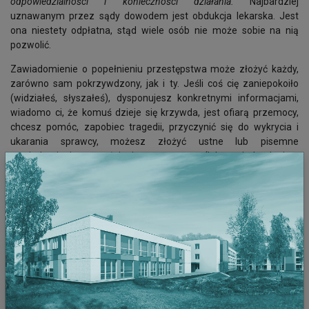
odpowiedzialności i konieczności działania.
Najbardziej
uznawanym przez sądy dowodem jest obdukcja lekarska. Jest
ona niestety odpłatna, stąd wiele osób nie może sobie na nią
pozwolić.
Zawiadomienie o popełnieniu przestępstwa może złożyć każdy,
zarówno sam pokrzywdzony, jak i ty. Jeśli coś cię zaniepokoiło
(widziałeś, słyszałeś), dysponujesz konkretnymi informacjami,
wiadomo ci, że komuś dzieje się krzywda, jest ofiarą przemocy,
chcesz pomóc, zapobiec tragedii, przyczynić się do wykrycia i
ukarania sprawcy, możesz złożyć ustne lub pisemne
zawiadomienie o popełnieniu przestępstwa (lub zawiadomienie o
podejrzeniu popełnienia przestępstwa). Zawiadomienie pisemne
może być wysłane pocztą, mailem, faksem lub dostarczone
osobiście do jednostki Policji lub do Prokuratury. Wówczas możesz
się spodziewać wezwania w celu uzupełnienia zawiadomienia
albo wezwania do złożenia zeznań w charakterze świadka.
Zawiadomienie powinno spełniać wymogi pisma procesowego,
tzn. zawierać oznaczenie organu, twoje dane osobowe i adres,
opis sprawy, datę oraz podpis (art. 119 k.p.k.). Należy zadbać o
potwierdzenie złożenia zawiadomienia np. wysyłając je listem
poleconym lub prosząc o stosowną pieczęć na jego kopii.