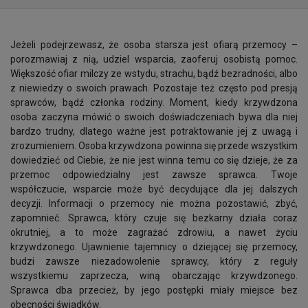
Jeżeli podejrzewasz, że osoba starsza jest ofiarą przemocy –
porozmawiaj z nią, udziel wsparcia, zaoferuj osobistą pomoc.
Większość ofiar milczy ze wstydu, strachu, bądź bezradności, albo
z niewiedzy o swoich prawach. Pozostaje też często pod presją
sprawców, bądź członka rodziny. Moment, kiedy krzywdzona
osoba zaczyna mówić o swoich doświadczeniach bywa dla niej
bardzo trudny, dlatego ważne jest potraktowanie jej z uwagą i
zrozumieniem. Osoba krzywdzona powinna się przede wszystkim
dowiedzieć od Ciebie, że nie jest winna temu co się dzieje, że za
przemoc odpowiedzialny jest zawsze sprawca. Twoje
współczucie, wsparcie może być decydujące dla jej dalszych
decyzji. Informacji o przemocy nie można pozostawić, zbyć,
zapomnieć. Sprawca, który czuje się bezkarny działa coraz
okrutniej, a to może zagrażać zdrowiu, a nawet życiu
krzywdzonego. Ujawnienie tajemnicy o dziejącej się przemocy,
budzi zawsze niezadowolenie sprawcy, który z reguły
wszystkiemu zaprzecza, winą obarczając krzywdzonego.
Sprawca dba przecież, by jego postępki miały miejsce bez
obecności świadków.