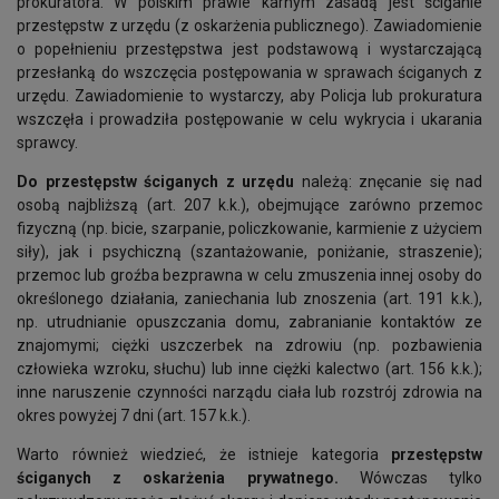
prokuratora. W polskim prawie karnym zasadą jest ściganie
przestępstw z urzędu (z oskarżenia publicznego). Zawiadomienie
o popełnieniu przestępstwa jest podstawową i wystarczającą
przesłanką do wszczęcia postępowania w sprawach ściganych z
urzędu. Zawiadomienie to wystarczy, aby Policja lub prokuratura
wszczęła i prowadziła postępowanie w celu wykrycia i ukarania
sprawcy.
Do przestępstw ściganych z urzędu
należą: znęcanie się nad
osobą najbliższą (art. 207 k.k.), obejmujące zarówno przemoc
fizyczną (np. bicie, szarpanie, policzkowanie, karmienie z użyciem
siły), jak i psychiczną (szantażowanie, poniżanie, straszenie);
przemoc lub groźba bezprawna w celu zmuszenia innej osoby do
określonego działania, zaniechania lub znoszenia (art. 191 k.k.),
np. utrudnianie opuszczania domu, zabranianie kontaktów ze
znajomymi; ciężki uszczerbek na zdrowiu (np. pozbawienia
człowieka wzroku, słuchu) lub inne ciężki kalectwo (art. 156 k.k.);
inne naruszenie czynności narządu ciała lub rozstrój zdrowia na
okres powyżej 7 dni (art. 157 k.k.).
Warto również wiedzieć, że istnieje kategoria
przestępstw
ściganych z oskarżenia prywatnego.
Wówczas tylko