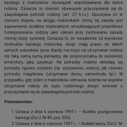
każdego z małżonków obowiązek współdziałania dla dobra
rodziny. Oznacza to również obowiązek przyczyniania się do
zaspokajania potrzeb rodziny (art. 27 k.r.o.). Spoczywa on w
równym stopniu na obojgu małżonkach. Istotą tej zasady jest
zapewnienie środków materialnych umożliwiających prawidłowe
funkcjonowanie rodziny jako całości przy zachowaniu zasady
równej stopy życiowej. Oznacza to, że niezależnie od wysokości
dochodów każdego małżonka, oboje mają prawo do takich
samych warunków życia. Każdy ma łożyć na utrzymanie rodziny
nie taką samą sumą pieniędzy, ale proporcjonalną do wysokości
emerytury, jaką uzyskuje. Na potrzeby rodziny składają się
potrzeby typowo osobiste (np. wyżywienie, odzież), jak również
potrzeby majątkowe (utrzymanie domu, samochodu itp.). W
przypadku, gdy jeden z małżonków odmawia łożenia na wspólne
utrzymanie należy do sądu rodzinnego złożyć wniosek o
przyczynianie się do zaspokajania potrzeb rodziny.
Piśmiennictwo:
Ustawa z dnia 6 czerwca 1997 r. – Kodeks postępowania
karnego (Dz.U. Nr 89, poz. 555)
Ustawa z dnia 6 czerwca 1997 r. – Kodeks karny (Dz.U. Nr