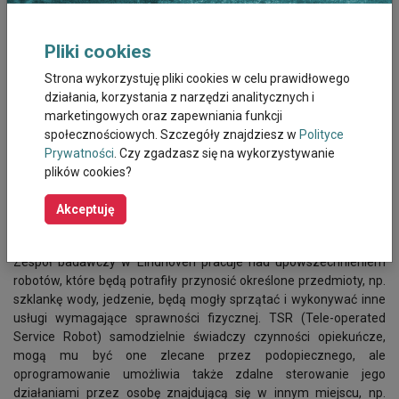
poprzez ośrodki pomocy społecznej stara się popularyzować je
wśród swoich mieszkańców. Drugą gałęzią teleopieki jest
wykorzystanie robotów w opiece i wspieraniu opiekunów. Roboty
Pliki cookies
mogą być małe i służyć przykładowo do karmienia, ale są też
i wielkości człowieka, które mogą wykonać więcej czynności
Strona wykorzystuję pliki cookies w celu prawidłowego
w gospodarstwie domowym. Nursebot (opiekun-robot) lub też
działania, korzystania z narzędzi analitycznych i
RoNA (Robotic Nursing Assistant) to roboty, które mają
marketingowych oraz zapewniania funkcji
zastępować opiekuna. Ich zadania to podawanie leków, pomoc
społecznościowych. Szczegóły znajdziesz w
Polityce
w poruszaniu się, wstawaniu, ale także monitorowanie funkcji
Prywatności
. Czy zgadzasz się na wykorzystywanie
życiowych czy też zawiadamianie opiekunów lub personelu
plików cookies?
medycznego o sytuacji nietypowej, wymagającej ich interwencji.
Roboty są de facto połączeniem teleopieki i telemedycyny.
Akceptuję
W Europie Zachodniej i Północnej coraz częściej są one
wykorzystywane tak w opiece domowej, jak i instytucjonalnej.
Zespół badawczy w Eindhoven pracuje nad upowszechnieniem
robotów, które będą potrafiły przynosić określone przedmioty, np.
szklankę wody, jedzenie, będą mogły sprzątać i wykonywać inne
usługi wymagające sprawności fizycznej. TSR (Tele-operated
Service Robot) samodzielnie świadczy czynności opiekuńcze,
mogą mu być one zlecane przez podopiecznego, ale
oprogramowanie umożliwia także zdalne sterowanie jego
działaniami przez osobę znajdującą się w innym miejscu, np.