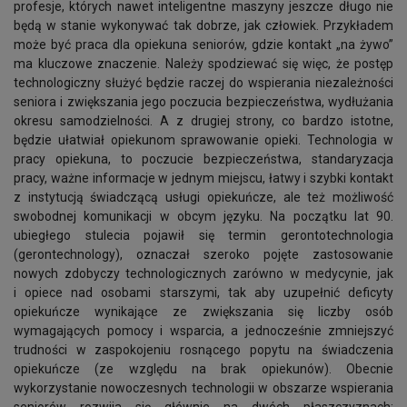
profesje, których nawet inteligentne maszyny jeszcze długo nie
będą w stanie wykonywać tak dobrze, jak człowiek. Przykładem
może być praca dla opiekuna seniorów, gdzie kontakt „na żywo”
ma kluczowe znaczenie. Należy spodziewać się więc, że postęp
technologiczny służyć będzie raczej do wspierania niezależności
seniora i zwiększania jego poczucia bezpieczeństwa, wydłużania
okresu samodzielności. A z drugiej strony, co bardzo istotne,
będzie ułatwiał opiekunom sprawowanie opieki. Technologia w
pracy opiekuna, to poczucie bezpieczeństwa, standaryzacja
pracy, ważne informacje w jednym miejscu, łatwy i szybki kontakt
z instytucją świadczącą usługi opiekuńcze, ale też możliwość
swobodnej komunikacji w obcym języku. Na początku lat 90.
ubiegłego stulecia pojawił się termin gerontotechnologia
(gerontechnology), oznaczał szeroko pojęte zastosowanie
nowych zdobyczy technologicznych zarówno w medycynie, jak
i opiece nad osobami starszymi, tak aby uzupełnić deficyty
opiekuńcze wynikające ze zwiększania się liczby osób
wymagających pomocy i wsparcia, a jednocześnie zmniejszyć
trudności w zaspokojeniu rosnącego popytu na świadczenia
opiekuńcze (ze względu na brak opiekunów). Obecnie
wykorzystanie nowoczesnych technologii w obszarze wspierania