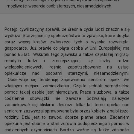
możliwości wsparcia osób starszych, niesamodzielnych
Postęp cywilizacyjny sprawił, że średnia życia ludzi znacznie się
wydłuża. Starzejące się społeczeństwo to zjawisko, które dotyka
coraz więcej krajów, zwłaszcza tych o wysoko rozwiniętej
gospodarce. Już prawie co piąta osoba w Unii Europejskiej ma
ponad 65 lat. Wskutek tego zjawiska a także częstszej migracji
młodych ludzi i zmniejszającej się liczby rodzin
wielopokoleniowych, rośnie zapotrzebowanie na usługi
opiekuńcze nad osobami starszymi, niesamodzielnymi.
Obserwuje się tendencję zapewnienia seniorom opieki we
własnym miejscu zamieszkania. Często jednak samodzielna
pomoc takiej osobie jest niemożliwa. Praca służbowa, a także
codzienne obowiązki nie zawsze pozwalają należycie
zaopiekować się bliskimi. Jeszcze kilka lat temu opieka nad
seniorem zazwyczaj sprawowana była przez kobiety z najbliższej
rodziny. Dziś jest to zawód, dobrze płatne praca. Zadaniem
opiekuna jest dbanie o stan zdrowia podopiecznego i pomoc w
codziennych czynnościach. Bardzo ważne są także zdolności