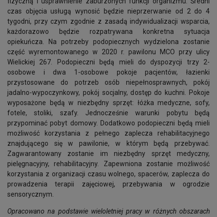
fizyczną i usprawnienie zaburzonych funkcji organizmu. Średni
czas objęcia usługą wynosić będzie nieprzerwanie od 2 do 4
tygodni, przy czym zgodnie z zasadą indywidualizacji wsparcia,
każdorazowo będzie rozpatrywana konkretna sytuacja
opiekuńcza. Na potrzeby podopiecznych wydzielona zostanie
część wyremontowanego w 2020 r. pawilonu MCO przy ulicy
Wielickiej 267. Podopieczni będą mieli do dyspozycji trzy 2-
osobowe i dwa 1-osobowe pokoje pacjentów, łazienki
przystosowane do potrzeb osób niepełnosprawnych, pokój
jadalno-wypoczynkowy, pokój socjalny, dostęp do kuchni. Pokoje
wyposażone będą w niezbędny sprzęt: łóżka medyczne, sofy,
fotele, stoliki, szafy. Jednocześnie warunki pobytu będą
przypominać pobyt domowy. Dodatkowo podopieczni będą mieli
możliwość korzystania z pełnego zaplecza rehabilitacyjnego
znajdującego się w pawilonie, w którym będą przebywać.
Zagwarantowany zostanie im niezbędny sprzęt medyczny,
pielęgnacyjny, rehabilitacyjny. Zapewniona zostanie możliwość
korzystania z organizacji czasu wolnego, spacerów, zaplecza do
prowadzenia terapii zajęciowej, przebywania w ogrodzie
sensorycznym.
Opracowano na podstawie wieloletniej pracy w różnych obszarach