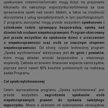
opiekunowie rodzinni/nieformalni mogą liczyć na przyznanie
kilkunastu dni należytego wypoczynku/wytchnienia za czas
sprawowania opieki nad swoim bliskim, a także na możliwość
skorzystania z usług specjalistycznych, w tym psychologicznych.
Z programu skorzystać mogą przede wszystkim
opiekunowie i
członkowie rodzin sprawujący bezpośrednią opiekę nad
dziećmi lub osobami niepełnosprawnymi
.
Program skierowany
jest przede wszystkim do opiekunów dzieci z orzeczeniem
o niepełnosprawności oraz osób ze znacznym stopniem
niepełnosprawności.
Od strony czysto technicznej program
„Opieka wytchnieniowa” adresowany jest
do gmin i powiatów
,
które mogą składać wnioski bezpośrednio u właściwego
wojewody. Zakłada on bowiem finansowe wsparcie samorządów,
poprzez zwrot nawet 80% kosztów poniesionych na realizację
zadań Programu.
Cel opieki wytchnieniowej
Celem wprowadzenia programu „Opieka wytchnieniowa” jest
przede wszystkim
nagrodzenie opiekunów osób
niepełnosprawnych prawem do zyskania należytego
wypoczynku
. Mowa o przerwie od wykonywania obowiązków