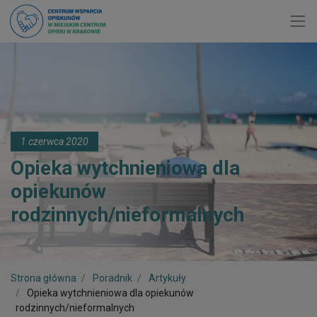
Toggl
1 czerwca 2020
Opieka wytchnieniowa dla
opiekunów
rodzinnych/nieformalnych
Strona główna
Poradnik
Artykuły
Opieka wytchnieniowa dla opiekunów
rodzinnych/nieformalnych