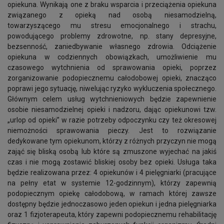
opiekuna. Wynikają one z braku wsparcia i przeciążenia opiekuna
związanego z opieką nad osobą niesamodzielną,
towarzyszącego mu stresu emocjonalnego i strachu,
powodującego problemy zdrowotne, np. stany depresyjne,
bezsenność, zaniedbywanie własnego zdrowia. Odciążenie
opiekuna w codziennych obowiązkach, umożliwienie mu
czasowego wytchnienia od sprawowania opieki, poprzez
zorganizowanie podopiecznemu całodobowej opieki, znacząco
poprawi jego sytuację, niwelując ryzyko wykluczenia społecznego.
Głównym celem usług wytchnieniowych będzie zapewnienie
osobie niesamodzielnej opieki i nadzoru, dając opiekunowi tzw.
„urlop od opieki” w razie potrzeby odpoczynku czy też okresowej
niemożności sprawowania pieczy. Jest to rozwiązanie
dedykowane tym opiekunom, którzy z różnych przyczyn nie mogą
zająć się bliską osobą lub które są zmuszone wyjechać na jakiś
czas i nie mogą zostawić bliskiej osoby bez opieki. Usługa taka
będzie realizowana przez: 4 opiekunów i 4 pielęgniarki (pracujące
na pełny etat w systemie 12-godzinnym), którzy zapewnią
podopiecznym opiekę całodobową, w ramach której zawsze
dostępny będzie jednoczasowo jeden opiekun i jedna pielęgniarka
oraz 1 fizjoterapeuta, który zapewni podopiecznemu rehabilitację