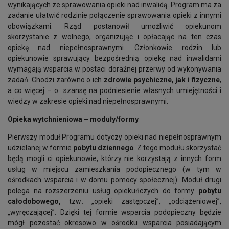
wynikających ze sprawowania opieki nad inwalidą. Program ma za
zadanie ułatwić rodzinie połączenie sprawowania opieki z innymi
obowiązkami. Rząd postanowił umożliwić opiekunom
skorzystanie z wolnego, organizując i opłacając na ten czas
opiekę nad niepełnosprawnymi. Członkowie rodzin lub
opiekunowie sprawujący bezpośrednią opiekę nad inwalidami
wymagają wsparcia w postaci doraźnej przerwy od wykonywania
zadań. Chodzi zarówno o ich
zdrowie psychiczne, jak i fizyczne
,
a co więcej – o szansę na podniesienie własnych umiejętności i
wiedzy w zakresie opieki nad niepełnosprawnymi.
Opieka wytchnieniowa – moduły/formy
Pierwszy moduł Programu dotyczy opieki nad niepełnosprawnym
udzielanej w formie
pobytu dziennego
. Z tego modułu skorzystać
będą mogli ci opiekunowie, którzy nie korzystają z innych form
usług w miejscu zamieszkania podopiecznego (w tym w
ośrodkach wsparcia i w domu pomocy społecznej). Moduł drugi
polega na rozszerzeniu usług opiekuńczych do formy
pobytu
całodobowego,
tzw
.
„opieki zastępczej”, „odciążeniowej”,
„wyręczającej”. Dzięki tej formie wsparcia podopieczny będzie
mógł pozostać okresowo w ośrodku wsparcia posiadającym