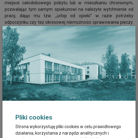
miejsce całodobowego pobytu lub w mieszkaniu chronionym,
pozwalając tym samym opiekunowi na należyte wytchnienie od
pracy, dając mu tzw. „urlop od opieki” w razie potrzeby
odpoczynku czy też okresowej niemożności sprawowania pieczy.
Co do zasady, rekomenduje się organizowanie opieki/pobytów 2-
tygodniowych, przy czym zgodnie z zasadą indywidualizacji
wsparcia, każdorazowo winna być rozpatrywana konkretna
sytuacja opiekuńcza. Z kolei Moduł trzeci pozwala opiekunowi na
skorzystanie z
usług poradnictwa specjalistycznego
(w tym
oczywiście psychologicznego i terapeutycznego) oraz z
możliwości nauki
w zakresie pielęgnacji, rehabilitacji i dietetyki
podopiecznego. W 2020 r. w ramach programu przysługuje: 240
godzin opieki wytchnieniowej świadczonej w ramach pobytu
dziennego; 14 dni opieki wytchnieniowej świadczonej w ramach
pobytu całodobowego; 40 godzin opieki wytchnieniowej
świadczonej poprzez możliwość skorzystania ze
specjalistycznego poradnictwa (psychologicznego lub
terapeutycznego) oraz wsparcia w zakresie nauki
Pliki cookies
pielęgnacji/rehabilitacji/dietetyki. Do tej pory było to łącznie 240
godzin na opiekę świadczoną w ramach pobytu dziennego oraz
Strona wykorzystuję pliki cookies w celu prawidłowego
specjalistycznego poradnictwa i wsparcia w zakresie nauki m.in.
działania, korzystania z narzędzi analitycznych i