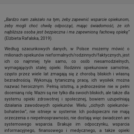
„Bardzo nam zależało na tym, żeby zapewnić wsparcie opiekunom,
żeby mogli choć chwilę odpocząć, mając świadomość, że ich
najbliższa osoba jest bezpieczna i ma zapewnioną fachową opiekę”
(Elżbieta Rafalska, 2019).
Według szacunkowych danych, w Polsce możemy mówić o
milionach opiekunów nieformalnych/rodzinnych/faktycznych, jest
ich co najmniej tyle samo, co osób niesamodzielnych,
wymagających stałej opieki. Rodzinni opiekunowie samotnie,
często przez wiele lat zmagają się z chorobą bliskich i własną
bezradnością. Wykonują tytaniczną pracę, ich wysiłek można
nazwać heroicznym. Pełnią istotną, a jednocześnie nie w pełni
docenianą rolę. Ważni są nie tylko dla swoich bliskich, ale także dla
systemu opieki zdrowotnej i społecznej, bowiem uzupełniają
działania zawodowych opiekunów. Wielu „cichych opiekunów-
bohaterów”, nie istnieje w systemie. Ich podopieczni nie mają
orzeczenia o niepełnosprawności, nie dostają więc świadczeń ani
systemowego wsparcia. Brakuje im odpoczynku, wsparcia
informacyjnego, finansowego i medycznego, a także opieki