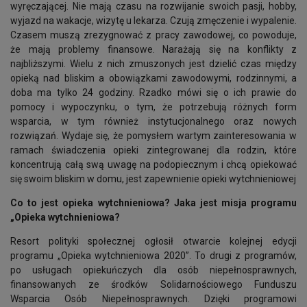
wyręczającej. Nie mają czasu na rozwijanie swoich pasji, hobby,
wyjazd na wakacje, wizytę u lekarza. Czują zmęczenie i wypalenie.
Czasem muszą zrezygnować z pracy zawodowej, co powoduje,
że mają problemy finansowe. Narażają się na konflikty z
najbliższymi. Wielu z nich zmuszonych jest dzielić czas między
opieką nad bliskim a obowiązkami zawodowymi, rodzinnymi, a
doba ma tylko 24 godziny. Rzadko mówi się o ich prawie do
pomocy i wypoczynku, o tym, że potrzebują różnych form
wsparcia, w tym również instytucjonalnego oraz nowych
rozwiązań. Wydaje się, że pomysłem wartym zainteresowania w
ramach świadczenia opieki zintegrowanej dla rodzin, które
koncentrują całą swą uwagę na podopiecznym i chcą opiekować
się swoim bliskim w domu, jest zapewnienie opieki wytchnieniowej
Co to jest opieka wytchnieniowa? Jaka jest misja programu
„Opieka wytchnieniowa?
Resort polityki społecznej ogłosił otwarcie kolejnej edycji
programu „Opieka wytchnieniowa 2020”. To drugi z programów,
po usługach opiekuńczych dla osób niepełnosprawnych,
finansowanych ze środków Solidarnościowego Funduszu
Wsparcia Osób Niepełnosprawnych. Dzięki programowi