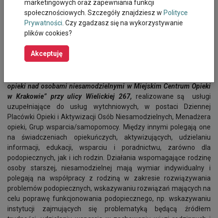
pielęgnacji czy dietetyki.
marketingowych oraz zapewniania funkcji
społecznościowych. Szczegóły znajdziesz w
Polityce
Źródła:
Prywatności
. Czy zgadzasz się na wykorzystywanie
https://www.gov.pl/web/rodzina/nabor-wnioskow-w-ramach-
plików cookies?
programu-opieka-wytchnieniowa-edycja-2019
https://www.gov.pl/web/rodzina/wytchnienie-dla-opiekunow-
Akceptuję
nowy-program-z-podpisem-minister-rodziny
W ramach projektu „
Centrum wsparcia opiekunów nieformalnych i
opieki nad osobami
niesamodzielnymi w Miejskim Centrum Opieki
w Krakowie” przy ulicy Wielickiej 267,
realizowane są usługi
uzupełniające do usług wytchniowych, w postaci Dziennej
Placówki Opieki i Aktywizacji Osób Niesamodzielnych, Menadżera
opieki, Grup wsparcia/samopomocy. Między innymi polegają one
na świadczeniach opiekuńczych, aktywizujących, udzielaniu
informacji, edukacji, wsparciu i poradnictwu, zarówno dla
podopiecznych, jak i ich rodzin. Działania wspomagające rodzinę
osoby starszej, niesamodzielnej mają wymiar indywidualny i
polegają na współpracy z rodziną w zakresie rozwiązywania
problemów podopiecznych, wskazywaniu rozwiązań mających na
celu poprawę funkcjonowania podopiecznego, np. wskazywaniu
instytucji zajmujących się problematyką będącą źródłem