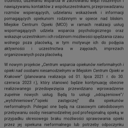
trudności, udzielaniu wsparcia w zachowaniu więzi rodzinnych i
nawiązywaniu kontaktów z współuczestnikami, przeprowadzaniu
rozmów wspierających, udzielaniu wskazówek i informacji
pomagających opiekunom rodzinnym w opiece nad bliskim.
Miejskie Centrum Opieki (MCO) w ramach realizacji usług
wspomagających udziela wsparcia psychologicznego oraz
wskazuje uczestnikom i ich rodzinom możliwości spędzania czasu
wolnego poza placówką, w tym motywuje ich do podjęcia
aktywności i uczestnictwa w zajęciach, imprezach
organizowanych poza placówką.
W nowym projekcie „
Centrum wsparcia opiekunów nieformalnych i
opieki nad osobami niesamodzielnymi w Miejskim Centrum Opieki w
Krakowie”
(planowana realizacja od 01. lipca 2021 r. do 30.
czerwca 2023 r.), który stanowić będzie kontynuację obecnie
realizowanego przedsięwzięcia przewidziano wprowadzenie
zupełnie nowych usług. Będą to usługi „odciążeniowe”/
„wytchnieniowe”/”opieki zastępczej” dla opiekunów
nieformalnych. Polegać one będą na czasowym całodobowym
przebywaniu osoby niesamodzielnej pod profesjonalną opieką w
przypadku okresowego braku możliwości sprawowania opieki
przez jej opiekuna nieformalnego lub potrzeby odpoczynku