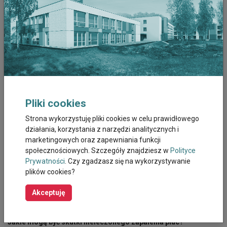
mukolitycznych. Jeżeli występuje uporczywy suchy kaszel,
pomogą preparaty z kodeiną.
Zapalenie płuc – monitorowanie leczenia
Pierwszą kontrolę skuteczności leczenia
zapalenia płuc
u chorych
leczonych ambulatoryjnie zaleca się około 2 dni po rozpoczęciu
antybiotykoterapii (wcześniej, jeśli wystąpią niepokojące objawy).
Jeśli antybiotyk jest trafnie dobrany, polepszenie powinno
nastąpić po 2 dniach leczenia. Nie zawsze u pacjentów leczonych
Pliki cookies
ambulatoryjnie istnieje konieczność kontrolnego zdjęcia
Strona wykorzystuję pliki cookies w celu prawidłowego
rentgenowskiego. Należy pamiętać, że zmiany w obrazie RTG
działania, korzystania z narzędzi analitycznych i
cofają się znacznie dłużej niż objawy kliniczne. U pacjentów
marketingowych oraz zapewniania funkcji
leczonych w szpitalu monitoruje się saturację i wyniki gazometrii
społecznościowych. Szczegóły znajdziesz w
Polityce
krwi tętniczej. Temperaturę ciała, częstotliwość oddechów, tętno i
Prywatności
. Czy zgadzasz się na wykorzystywanie
ciśnienie tętnicze krwi sprawdza się 2 razy na dobę, a nawet
plików cookies?
częściej. Jeśli nie następuje poprawa, wykonuje się kontrolne RTG
klatki piersiowej. Jeśli objawy mijają, badanie kontrolne można
Akceptuję
wykonać podczas wizyty kontrolnej około 6 tygodni od wypisu ze
szpitala.
Jakie mogą być skutki nieleczonego zapalenia płuc?