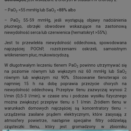
– PaO
<55 mmHg lub SaO
<88% albo
2
2
– PaO
55-59 mmHg, jeśli występują objawy nadciśnienia
2
płucnego, obrzęki obwodowe wskazujące na zastoinową
niewydolność serca lub czerwienica (hematokryt >55%).
Jest to przewlekła niewydolność oddechowa, spowodowana
najczęściej POChP, rozstrzeniami oskrzeli, samoistnym
włóknieniem płuc, mukowiscydozą.
W długotrwałym leczeniu tlenem PaO
powinno utrzymywać się
2
na poziomie równym lub większym niż 60 mmHg lub SaO
2
równym lub większym niż 90%. Stosowanie tlenoterapii co
najmniej 15 h na dobę poprawia przeżycie chorych na
niewydolność oddechową. Przepływ tlenu zazwyczaj wynosi 2
l/min (0,5-3 l/min); w czasie snu i podczas wysiłku fizycznego
można zwiększyć przepływ tlenu o 1 l/min. Źródłem tlenu w
warunkach domowych najczęściej są koncentratory tlenu –
urządzenia zasilane prądem elektrycznym, które zasysają z
atmosfery powietrze, następnie specjalne filtry oddzielają
cząsteczki tlenu, który jest gromadzony w zbiorniku