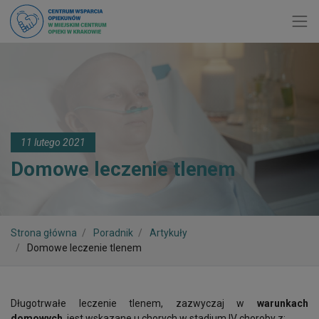
Toggl
11 lutego 2021
Domowe leczenie tlenem
Strona główna
Poradnik
Artykuły
Domowe leczenie tlenem
Długotrwałe leczenie tlenem, zazwyczaj w
warunkach
domowych
, jest wskazane u chorych w stadium IV choroby z: