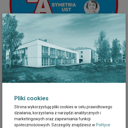
Źródło: www.stopudarom.pl
Osobę, u której podejrzewamy udar mózgu, można poprosić
Pliki cookies
o wykonanie kilku czynności:
Strona wykorzystuję pliki cookies w celu prawidłowego
uśmiechnięcie się (łatwiej zaobserwować wówczas
działania, korzystania z narzędzi analitycznych i
asymetrię twarzy)
marketingowych oraz zapewniania funkcji
podniesienie obu rąk nad głowę (jeżeli dana osoba może
społecznościowych. Szczegóły znajdziesz w
Polityce
podnieść tylko jedną rękę lub podnosi kończyny powoli,