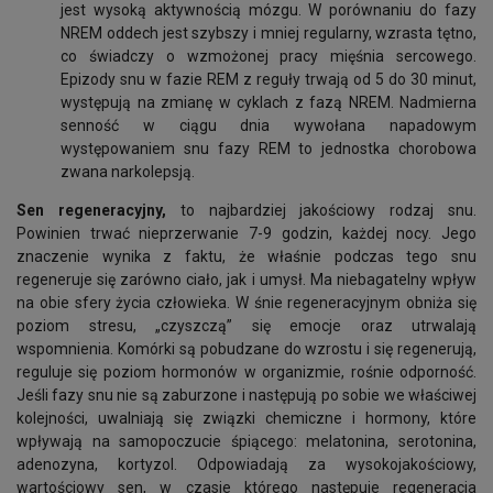
jest wysoką aktywnością mózgu. W porównaniu do fazy
NREM oddech jest szybszy i mniej regularny, wzrasta tętno,
co świadczy o wzmożonej pracy mięśnia sercowego.
Epizody snu w fazie REM z reguły trwają od 5 do 30 minut,
występują na zmianę w cyklach z fazą NREM. Nadmierna
senność w ciągu dnia wywołana napadowym
występowaniem snu fazy REM to jednostka chorobowa
zwana narkolepsją.
Sen regeneracyjny,
to najbardziej jakościowy rodzaj snu.
Powinien trwać nieprzerwanie 7-9 godzin, każdej nocy. Jego
znaczenie wynika z faktu, że właśnie podczas tego snu
regeneruje się zarówno ciało, jak i umysł. Ma niebagatelny wpływ
na obie sfery życia człowieka. W śnie regeneracyjnym obniża się
poziom stresu, „czyszczą” się emocje oraz utrwalają
wspomnienia. Komórki są pobudzane do wzrostu i się regenerują,
reguluje się poziom hormonów w organizmie, rośnie odporność.
Jeśli fazy snu nie są zaburzone i następują po sobie we właściwej
kolejności, uwalniają się związki chemiczne i hormony, które
wpływają na samopoczucie śpiącego: melatonina, serotonina,
adenozyna, kortyzol. Odpowiadają za wysokojakościowy,
wartościowy sen, w czasie którego następuje regeneracja