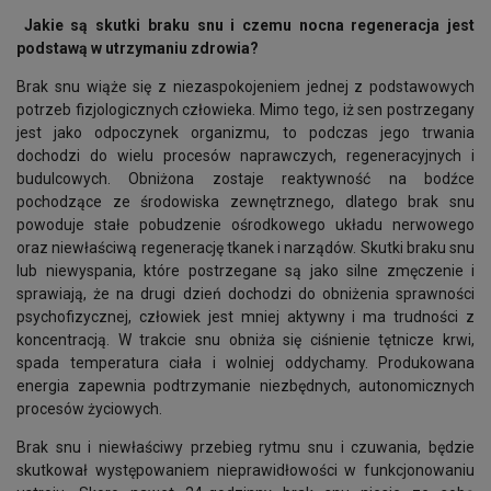
Jakie są skutki braku snu i czemu nocna regeneracja jest
podstawą w utrzymaniu zdrowia?
Brak snu wiąże się z niezaspokojeniem jednej z podstawowych
potrzeb fizjologicznych człowieka. Mimo tego, iż sen postrzegany
jest jako odpoczynek organizmu, to podczas jego trwania
dochodzi do wielu procesów naprawczych, regeneracyjnych i
budulcowych. Obniżona zostaje reaktywność na bodźce
pochodzące ze środowiska zewnętrznego, dlatego brak snu
powoduje stałe pobudzenie ośrodkowego układu nerwowego
oraz niewłaściwą regenerację tkanek i narządów. Skutki braku snu
lub niewyspania, które postrzegane są jako silne zmęczenie i
sprawiają, że na drugi dzień dochodzi do obniżenia sprawności
psychofizycznej, człowiek jest mniej aktywny i ma trudności z
koncentracją. W trakcie snu obniża się ciśnienie tętnicze krwi,
spada temperatura ciała i wolniej oddychamy. Produkowana
energia zapewnia podtrzymanie niezbędnych, autonomicznych
procesów życiowych.
Brak snu i niewłaściwy przebieg rytmu snu i czuwania, będzie
skutkował występowaniem nieprawidłowości w funkcjonowaniu