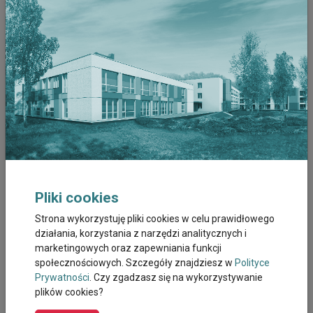
oddechowego. Jest to spowodowane niedrożnością górnych dróg
oddechowych, a cechą charakterystyczną schorzenia jest głośne
chrapanie podczas nocnego spoczynku, płytki oddech i przerwy w
oddychaniu. Spotęgowanie objawów powoduje silne zmęczenie
organizmu, nadmierne spożycie alkoholu lub zażycie środków
nasennych. Dochodzi także do częstych wybudzeń, uczucia
niepokoju i niemożności zaczerpnięcia oddechu. Poziom stresu
towarzyszący dezorientacji po gwałtownym przebudzeniu w
wielu przypadkach powoduje problem z ponownym zaśnięciem.
Brak snu u pacjenta powoduje frustrację, a nieodpowiednia
regeneracja powoduje uczucie ciągłego zmęczenia i nadmierną
senność w ciągu dnia. Należy podkreślić, iż zespół obturacyjnego
bezdechu sennego jest schorzeniem niezwykle niebezpiecznym,
które wpływa na niedostateczne dotlenienie organizmu ze
Pliki cookies
względu na nieprawidłowy proces wymiany gazowej. Dodatkowo
Strona wykorzystuję pliki cookies w celu prawidłowego
brak snu będzie miał wpływ na zaburzenia koordynacji i
działania, korzystania z narzędzi analitycznych i
upośledzenie funkcji kognitywnych. Omawiana jednostka
marketingowych oraz zapewniania funkcji
chorobowa najczęściej występuje u pacjentów otyłych, stąd
społecznościowych. Szczegóły znajdziesz w
Polityce
podstawą w stopniowym pozbywaniu się objawów będzie utrata
Prywatności
. Czy zgadzasz się na wykorzystywanie
masy ciała.
plików cookies?
Brak snu, a narkolepsja