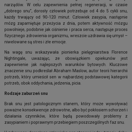
narządów. W celu zapewnienia pełnej regeneracji, w czasie
„dobrego snu”, dorosły człowiek potrzebuje od 4 do 5 cykli snu,
każdy trwający od 90-120 minut. Człowiek zasypia, następnie
mózg zapamiętuje przeżycia z dnia, potem aktywność mózgu
powolnieje, podobnie jak ciśnienie i praca serca, następuje proces
fizycznego zdrowienia organizmu, wreszcie uzdrawia się umysł –
niwelowane są stres i złe emocje.
Na wagę snu wskazywała pionierka pielęgniarstwa Florence
Nightingale, uważając, ze obowiązkiem opiekunów jest
zapewnienie jak najlepszych warunków bytowych. Kluczowe
znaczenie snu podkreślał Abraham Maslow, autor teorii hierarchii
potrzeb, który umieścił sen w najbardziej podstawowej kategorii
potrzeb, obok oddychania, jedzenia, picia.
Rodzaje zaburzeń snu
Brak snu jest patologicznym stanem, który może wywoływać
poważne konsekwencje zdrowotne, albo być pokłosiem schorzeń i
działania czynników, które będą powodowały problemy z
zasypianiem i poprawnym przebiegiem poszczególnych faz snu.