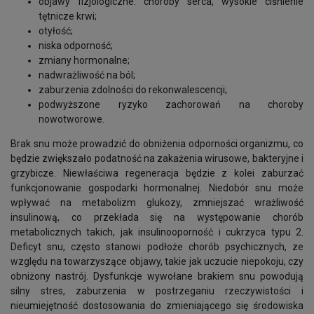
objawy fizjologiczne: choroby serca, wysokie ciśnienie
tętnicze krwi;
otyłość;
niska odporność;
zmiany hormonalne;
nadwrażliwość na ból;
zaburzenia zdolności do rekonwalescencji;
podwyższone ryzyko zachorowań na choroby
nowotworowe.
Brak snu może prowadzić do obniżenia odporności organizmu, co
będzie zwiększało podatność na zakażenia wirusowe, bakteryjne i
grzybicze. Niewłaściwa regeneracja będzie z kolei zaburzać
funkcjonowanie gospodarki hormonalnej. Niedobór snu może
wpływać na metabolizm glukozy, zmniejszać wrażliwość
insulinową, co przekłada się na występowanie chorób
metabolicznych takich, jak insulinooporność i cukrzyca typu 2.
Deficyt snu, często stanowi podłoże chorób psychicznych, ze
względu na towarzyszące objawy, takie jak uczucie niepokoju, czy
obniżony nastrój. Dysfunkcje wywołane brakiem snu powodują
silny stres, zaburzenia w postrzeganiu rzeczywistości i
nieumiejętność dostosowania do zmieniającego się środowiska