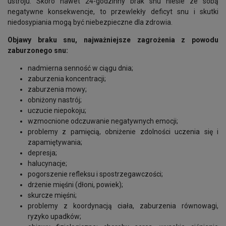
ustroju. Skoro nawet 24-godzinny brak snu niesie ze sobą
negatywne konsekwencje, to przewlekły deficyt snu i skutki
niedosypiania mogą być niebezpieczne dla zdrowia.
Objawy braku snu, najważniejsze zagrożenia z powodu
zaburzonego snu:
nadmierna senność w ciągu dnia;
zaburzenia koncentracji;
zaburzenia mowy;
obniżony nastrój;
uczucie niepokoju;
wzmocnione odczuwanie negatywnych emocji;
problemy z pamięcią, obniżenie zdolności uczenia się i
zapamiętywania;
depresja;
halucynacje;
pogorszenie refleksu i spostrzegawczości;
drżenie mięśni (dłoni, powiek);
skurcze mięśni;
problemy z koordynacją ciała, zaburzenia równowagi,
ryzyko upadków;