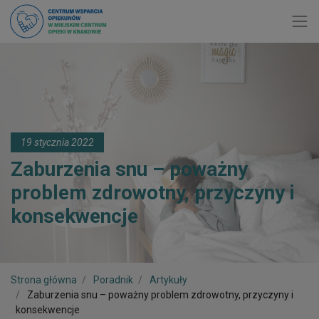
Toggl
19 stycznia 2022
Zaburzenia snu – poważny
problem zdrowotny, przyczyny i
konsekwencje
Strona główna
Poradnik
Artykuły
Zaburzenia snu – poważny problem zdrowotny, przyczyny i
konsekwencje