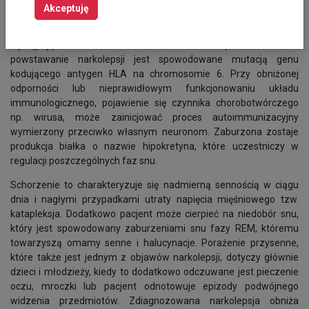
Akceptuję
Narkolepsja jest chorobą, która spowodowana jest uszkodzeniem
komórek nerwowych. Jest to zaburzenie snu o nieznanej etiologii i
występujące stosunkowo rzadko. Jedna z hipotez, mówi, iż
powstawanie narkolepsji jest spowodowane mutacją genu
kodującego antygen HLA na chromosomie 6. Przy obniżonej
odporności lub nieprawidłowym funkcjonowaniu układu
immunologicznego, pojawienie się czynnika chorobotwórczego
np. wirusa, może zainicjować proces autoimmunizacyjny
wymierzony przeciwko własnym neuronom. Zaburzona zostaje
produkcja białka o nazwie hipokretyna, które uczestniczy w
regulacji poszczególnych faz snu.
Schorzenie to charakteryzuje się nadmierną sennością w ciągu
dnia i nagłymi przypadkami utraty napięcia mięśniowego tzw.
katapleksja. Dodatkowo pacjent może cierpieć na niedobór snu,
który jest spowodowany zaburzeniami snu fazy REM, któremu
towarzyszą omamy senne i halucynacje. Porażenie przysenne,
które także jest jednym z objawów narkolepsji, dotyczy głównie
dzieci i młodzieży, kiedy to dodatkowo odczuwane jest pieczenie
oczu, mroczki lub pacjent odnotowuje epizody podwójnego
widzenia przedmiotów. Zdiagnozowana narkolepsja obniża