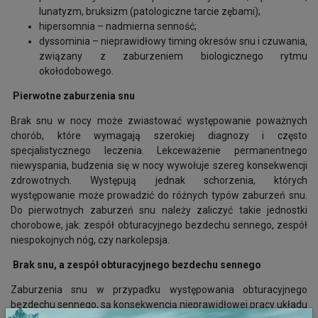
lunatyzm, bruksizm (patologiczne tarcie zębami);
hipersomnia – nadmierna senność;
dyssominia – nieprawidłowy timing okresów snu i czuwania,
związany z zaburzeniem biologicznego rytmu
okołodobowego.
Pierwotne zaburzenia snu
Brak snu w nocy może zwiastować występowanie poważnych
chorób, które wymagają szerokiej diagnozy i często
specjalistycznego leczenia. Lekceważenie permanentnego
niewyspania, budzenia się w nocy wywołuje szereg konsekwencji
zdrowotnych. Występują jednak schorzenia, których
występowanie może prowadzić do różnych typów zaburzeń snu.
Do pierwotnych zaburzeń snu należy zaliczyć takie jednostki
chorobowe, jak: zespół obturacyjnego bezdechu sennego, zespół
niespokojnych nóg, czy narkolepsja.
Brak snu, a zespół obturacyjnego bezdechu sennego
Zaburzenia snu w przypadku występowania obturacyjnego
bezdechu sennego, są konsekwencją nieprawidłowej pracy układu