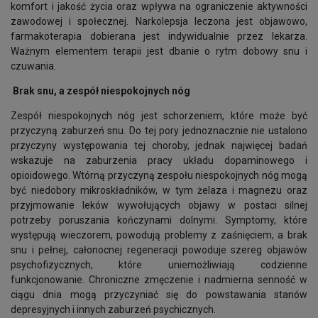
komfort i jakość życia oraz wpływa na ograniczenie aktywności
zawodowej i społecznej. Narkolepsja leczona jest objawowo,
farmakoterapia dobierana jest indywidualnie przez lekarza.
Ważnym elementem terapii jest dbanie o rytm dobowy snu i
czuwania.
Brak snu, a zespół niespokojnych nóg
Zespół niespokojnych nóg jest schorzeniem, które może być
przyczyną zaburzeń snu. Do tej pory jednoznacznie nie ustalono
przyczyny występowania tej choroby, jednak najwięcej badań
wskazuje na zaburzenia pracy układu dopaminowego i
opioidowego. Wtórną przyczyną zespołu niespokojnych nóg mogą
być niedobory mikroskładników, w tym żelaza i magnezu oraz
przyjmowanie leków wywołujących objawy w postaci silnej
potrzeby poruszania kończynami dolnymi. Symptomy, które
występują wieczorem, powodują problemy z zaśnięciem, a brak
snu i pełnej, całonocnej regeneracji powoduje szereg objawów
psychofizycznych, które uniemożliwiają codzienne
funkcjonowanie. Chroniczne zmęczenie i nadmierna senność w
ciągu dnia mogą przyczyniać się do powstawania stanów
depresyjnych i innych zaburzeń psychicznych.