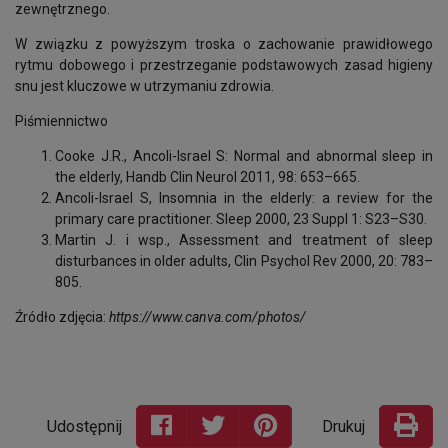
zewnętrznego.
W związku z powyższym troska o zachowanie prawidłowego
rytmu dobowego i przestrzeganie podstawowych zasad higieny
snu jest kluczowe w utrzymaniu zdrowia.
Piśmiennictwo
Cooke J.R., Ancoli-Israel S: Normal and abnormal sleep in
the elderly, Handb Clin Neurol 2011, 98: 653–665.
Ancoli-Israel S, Insomnia in the elderly: a review for the
primary care practitioner. Sleep 2000, 23 Suppl 1: S23–S30.
Martin J. i wsp., Assessment and treatment of sleep
disturbances in older adults, Clin Psychol Rev 2000, 20: 783–
805.
Źródło zdjęcia:
https://www.canva.com/photos/
Udostępnij
Drukuj