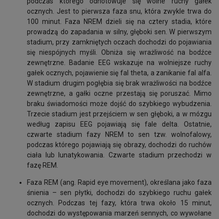
podczas którego odnotowuje się wolne ruchy gałek
ocznych. Jest to pierwsza faza snu, która zwykle trwa do
100 minut. Faza NREM dzieli się na cztery stadia, które
prowadzą do zapadania w silny, głęboki sen. W pierwszym
stadium, przy zamkniętych oczach dochodzi do pojawiania
się niespójnych myśli. Obniża się wrażliwość na bodźce
zewnętrzne. Badanie EEG wskazuje na wolniejsze ruchy
gałek ocznych, pojawienie się fal theta, a zanikanie fal alfa.
W stadium drugim pogłębia się brak wrażliwości na bodźce
zewnętrzne, a gałki oczne przestają się poruszać. Mimo
braku świadomości może dojść do szybkiego wybudzenia.
Trzecie stadium jest przejściem w sen głęboki, a w mózgu
według zapisu EEG pojawiają się fale delta. Ostatnie,
czwarte stadium fazy NREM to sen tzw. wolnofalowy,
podczas którego pojawiają się obrazy, dochodzi do ruchów
ciała lub lunatykowania. Czwarte stadium przechodzi w
fazę REM.
Faza REM (ang. Rapid eye movement), określana jako faza
śnienia – sen płytki, dochodzi do szybkiego ruchu gałek
ocznych. Podczas tej fazy, która trwa około 15 minut,
dochodzi do występowania marzeń sennych, co wywołane