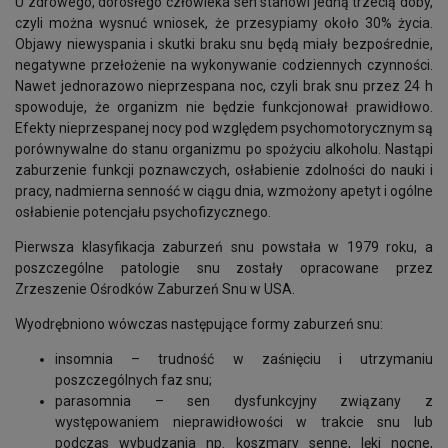
U zdrowego, dorosłego człowieka sen stanowi jedną trzecią doby,
czyli można wysnuć wniosek, że przesypiamy około 30% życia.
Objawy niewyspania i skutki braku snu będą miały bezpośrednie,
negatywne przełożenie na wykonywanie codziennych czynności.
Nawet jednorazowo nieprzespana noc, czyli brak snu przez 24 h
spowoduje, że organizm nie będzie funkcjonował prawidłowo.
Efekty nieprzespanej nocy pod względem psychomotorycznym są
porównywalne do stanu organizmu po spożyciu alkoholu. Nastąpi
zaburzenie funkcji poznawczych, osłabienie zdolności do nauki i
pracy, nadmierna senność w ciągu dnia, wzmożony apetyt i ogólne
osłabienie potencjału psychofizycznego.
Pierwsza klasyfikacja zaburzeń snu powstała w 1979 roku, a
poszczególne patologie snu zostały opracowane przez
Zrzeszenie Ośrodków Zaburzeń Snu w USA.
Wyodrębniono wówczas następujące formy zaburzeń snu:
insomnia – trudność w zaśnięciu i utrzymaniu
poszczególnych faz snu;
parasomnia – sen dysfunkcyjny związany z
występowaniem nieprawidłowości w trakcie snu lub
podczas wybudzania np. koszmary senne, lęki nocne,