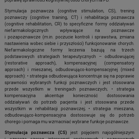
poprawę sprawności kognitywnej osób chorych na PD.
Stymulacja poznawcza (cognitive stimulation, CS), trening
poznawczy (cognitive training, CT) i rehabilitacja poznawcza
(cognitive rehabilitation, CR) to specyficzne formy oddziaływań
niefarmakologicznych wpływające na poznawcze
i pozapoznawcze (m.in. poczucie kontroli i sprawstwa, zmiana
nastawienia wobec siebie i przyszłości) funkcjonowanie chorych.
Niefarmakologiczne formy leczenia bazują na trzech
podstawowych strategiach terapeutycznych – odbudowującej
(restorative approach), kompensacyjnej (compensatory
approach) i mieszanej, odbudowująco-kompensacyjnej (mixed
approach): • strategia odbudowująca koncentruje się na poprawie
sprawności wybranych funkcji poznawczych i jest stosowana
przede wszystkim w treningach poznawczych; • strategia
kompensacyjna akcentuje konieczność dostosowania
oddziaływań do potrzeb pacjenta i jest stosowana przede
wszystkim w rehabilitacji poznawczej; • strategia mieszana,
odbudowująco-kompensacyjna dostosowuje się do potrzeb
chorego i pomaga mu wzmacniać wybrane funkcje poznawcze.
Stymulacja poznawcza (CS)
jest pojęciem najogólniejszym