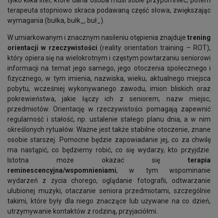
tylko kilka liter, które dana osoba musi sobie przypomnieć; potem
terapeuta stopniowo skraca podawaną część słowa, zwiększając
wymagania (bułka, bułk_, buł_).
W umiarkowanym i znacznym nasileniu otępienia znajduje
trening
orientacji w rzeczywistości
(reality orientation training – ROT),
który opiera się na wielokrotnym i częstym powtarzaniu seniorowi
informacji na temat jego samego, jego otoczenia społecznego i
fizycznego, w tym imienia, nazwiska, wieku, aktualnego miejsca
pobytu, wcześniej wykonywanego zawodu, imion bliskich oraz
pokrewieństwa, jakie łączy ich z seniorem, nazw miejsc,
przedmiotów. Orientację w rzeczywistości pomagają zapewnić
regularność i stałość, np. ustalenie stałego planu dnia, a w nim
określonych rytuałów. Ważne jest także stabilne otoczenie, znane
osobie starszej. Pomocne będzie zapowiadanie jej, co za chwilę
ma nastąpić, co będziemy robić, co się wydarzy, kto przyjdzie.
Istotna może okazać się
terapia
reminescencyjna/wspomnieniami
, w tym wspominanie
wydarzeń z życia chorego, oglądanie fotografii, odtwarzanie
ulubionej muzyki, otaczanie seniora przedmiotami, szczególnie
takimi, które były dla niego znaczące lub używane na co dzień,
utrzymywanie kontaktów z rodziną, przyjaciółmi.