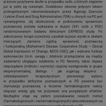
przynosi pozytywne skutki w przypadku osób, u których otępienie
już w pełni się rozwinęło. Dodatkowo obecnie jedynym lekiem
prokognitywnym rekomendowanym przez Agencję Żywności
i Leków (Food and Drug Administration, FDA) u chorych na PD jest
rywastygmina. Jej skuteczność w podnoszeniu sprawności
poznawczej została wykazana w dużym (541 osób z PDD)
randomizowanym badaniu klinicznym EXPRESS study. Po
zakończeniu terapii uczestnicy uzyskali wyższe wyniki w skalach
mierzących zarówno ogólną sprawność poznawczą
i funkcjonalną (Alzheimer’s Disease Cooperative Study – Clinical
Global Impression of Change, ADCS-CGIC), jak i wybrane funkcje
wykonawcze (m.in. uwagę i zdolność przełączania się między
zadaniami) ulegające osłabieniu w PD. Niestety, także objawy
niepożądane (mdłości i wymioty) częściej występowały w grupie
eksperymentalnej, dlatego – jak sugerują eksperci –
oddziaływaniem terapeutycznym pierwszego wyboru
w przypadku deficytów poznawczych w PD powinna być
stymulacja poznawcza, a leczenie farmakologiczne należy
włączać wtedy, gdy nie przyniesie ona pożądanych efektów.
Niezbędne staje się zatem poszukiwanie nowych metod
(farmakologicznych i niefarmakologicznych) ukierunkowanych na