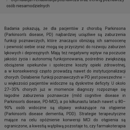
osób niesamodzielnych
Badania pokazują, że dla pacjentów z chorobą Parkinsona
(Parkinson’s disease, PD) najbardziej uciążliwe są zaburzenia
funkcji poznawczych, które znacząco obniżają ich samoocenę
i pewność siebie oraz mogą się przyczynić do rozwoju zaburzeń
lękowych i depresyjnych. Mają też negatywny wpływ na poczucie
jakości życia i autonomię funkcjonowania, pośrednio zwiększają
obciążenie opiekunów i społeczne koszty opieki zdrowotnej,
a w konsekwencji często prowadzą nawet do instytucjonalizacji
chorych. Osłabienie funkcji poznawczych w PD jest powszechne –
u większości pacjentów widoczne są dyskretne deficyty. U około
27–35% chorych już w momencie diagnozy rozpoznaje się
łagodne zaburzenia poznawcze (mild cognitive disease in
Parkinson’s disease, PD-MCI), a po kilkunastu latach nawet u 80–
90% osób widoczne są objawy wskazujące na otępienie
(Parkinson’s disease dementia, PDD). Strategie terapeutyczne
mające na celu opóźnienie konwersji MCI do otępienia są
ograniczone, a kwestią wątpliwą pozostaje to, czy farmakoterapia