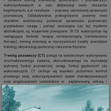
i oznacza szereg interwencji społecznych i poznawczych
wykorzystywanych w celu aktywizacji wielu obszarów
kognitywnych, a w rezultacie – poprawy całościowej sprawności
poznawczej. Oddziaływania prokognitywne powinny mieć
charakter wielotorowy, ponieważ sprawności poznawcze,
przykładowo uwaga i pamięć operacyjna czy też myślenie
abstrakcyjne, są wzajemnie powiązane. W CS wykorzystuje się
następujące techniki: terapię reminiscencyjną (reminiscence
therapy), trening orientacji w rzeczywistości (reality orientation
training), aktywizację społeczną i ćwiczenia fizyczne.
Trening poznawczy (CT)
polega na wielokrotnym wykonywaniu
znormalizowanego zadania, ukierunkowanego na stymulację
wybranej funkcji poznawczej: uwagi, funkcji językowych czy
wykonawczych. CT cechuje się wysokim poziomem kontroli
przebiegu sesji, wykorzystywaniem zadań standaryzowanych
oraz angażowaniem uczestników w zaplanowaną, celową i
ustrukturyzowaną aktywność. CT może mieć charakter
indywidualny lub grupowy. Do przeprowadzenia treningu służą
klasyczne techniki „papier–ołówek”, zadania poznawcze, jak
również programy komputerowe, które poprzez interaktywne
ćwiczenia motywują uczestników do wysiłku intelektualnego.