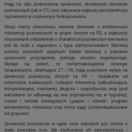
mają na celu podnoszenia sprawności określonych obszarów
poznawczych (jak w CT), lecz nabywanie większej samodzielności
i sprawności w codziennym funkcjonowaniu.
Wciąż mamy stosunkowo niewiele doniesień o efektywności
interwencji poznawczych w grupie chorych na PD, a większość
stosowanych oddziaływań o charakterze poznawczym kierowana
jest do osób z otępieniem o typie alzheimerowskim. Niemniej
autorzy wszystkich opisanych badań donoszą o poprawie
sprawności przynajmniej jednego obszaru kognitywnego.
Wydaje się zatem, że niefarmakologiczne strategie
terapeutyczne, obejmujące CT i CR, mają pozytywny wpływ na
sprawność poznawczą chorych na PD – niezależnie od
schematów badawczych, rodzajów interwencji (odbudowujące,
kompensacyjne, mieszane), długości i częstotliwości sesji (pod
warunkiem że odbywają się one przynajmniej raz w tygodniu),
metod i technik treningowych („papier i ołówek”, program
komputerowy, mieszane) oraz formy zajęć (zindywidualizowane
lub grupowe).
Sprawność poznawcza w ogóle osób starszych jest istotna z
wielu powodów, m.in. dla zachowania ich samodzielności i