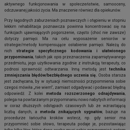
aktywnego funkcjonowania w społeczeństwie, samooceny,
odczuwanej jakości życia. Ma znaczenie również dla opiekunów.
Przy łagodnych zaburzeniach poznawczych i otępieniu w stopniu
lekkim rehabilitacja poznawcza powinna koncentrować się na
funkcjach ujawniających pogorszenie, często (choć nie zawsze)
dotyczy pamięci. Ma na celu wyposażenie seniorów w
strategie/metody kompensujące osłabienie pamięci. Należą do
nich
strategie specyficznego kodowania i ułatwionego
przypominania
, takich jak opis przeznaczenia zapamiętywanego
przedmiotu, jego użytkowania zgodnie z instrukcją terapeuty, co
podnosi sprawność odtwarzania. Inną metodą jest
technika
zmniejszania błędów/bezbłędnego uczenia się.
Osoba starsza
jest zachęcana, by w sytuacji niemożności przypomnienia sobie
czegoś mówiła „nie wiem”, zamiast odgadywać i podawać błędną
odpowiedź. Z kolei
metoda rozszerzonego odnajdywania
,
polega na powtarzanym przypominaniu nowo nabytych informacji
w coraz dłuższych odstępach czasowych lub ze wzrastającą
liczbą danych, a
metoda znikających sygnałów
, bazuje na
procedurze łańcucha kroków wstecz, np. gdy senior ma
przypomnieć sobie słowo, terapeuta podaje je, pozostawiając