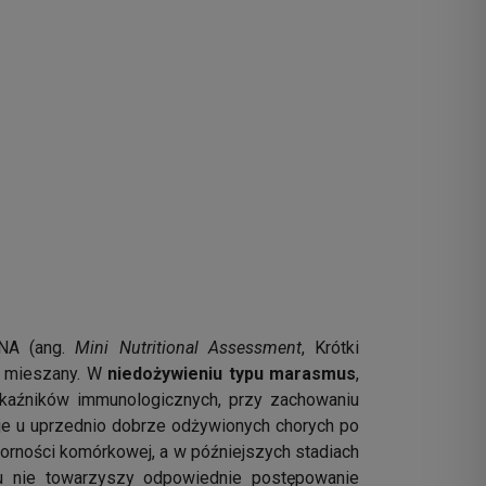
MNA (ang.
Mini Nutritional Assessment
, Krótki
yp mieszany. W
niedożywieniu typu marasmus
,
skaźników immunologicznych, przy zachowaniu
je u uprzednio dobrze odżywionych chorych po
porności komórkowej, a w późniejszych stadiach
mu nie towarzyszy odpowiednie postępowanie