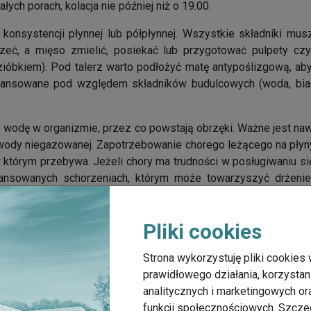
ałych porach, kolacja nie później niż o 19.00.
o konsystencji płynnej lub półpłynnej. Wszystkie składniki m
zeć, a mięso zmielić, posiekać lub przygotować pulpety cz
ióbkiem). Pod talerz warto podłożyć matę antypoślizgową, aby 
lansowane pod względem składników budulcowych (woda, białk
je wodę w organizmie, przez co powstają obrzęki. Ważne jest na
wody niegazowanej. Zapotrzebowanie chorego leżącego na płyny 
w którym przebywa. Jeżeli chory ma trudności w posługiwaniu s
ansowanych schorzeniach, którym może towarzyszyć drżenie 
łynnej ze specjalnych pojemników. W wielu przypadkach opiekun
Pliki cookies
nie należy karmić w pozycji leżącej, gdyż grozi to zakrztuszenie
Strona wykorzystuję pliki cookies 
ielnie, z niewielką pomocą, nie wyręczaj go, „żeby było szyb
prawidłowego działania, korzystan
do ust.
analitycznych i marketingowych o
karmił, rób to tak, żeby nie czuł się traktowany jak małe dzi
funkcji społecznościowych. Szcze