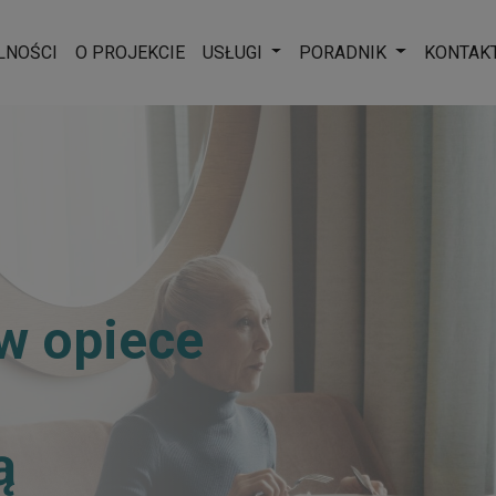
Rozwiń menu
Rozwiń men
LNOŚCI
O PROJEKCIE
USŁUGI
PORADNIK
KONTAK
w opiece
ą