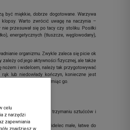
uszą być miękkie, dobrze dogotowane. Warzywa
y klopsy. Warto zwrócić uwagę na naczynia –
nie przesuwał się po tacy czy stoliku. Posiłki
o), energetycznych (tłuszcze, węglowodany),
wadnianie organizmu. Zwykle zaleca się picie ok
zależy od jego aktywności fizycznej, ale także
ię nożem i widelcem, należy tak przygotowywać
rąk lub niedowłady kończyn, konieczne jest
 musi pomóc choremu, karmiąc go.
m!
w celu
ciej”. Możesz pomóc mu w trzymaniu sztućców i
ia z narzędzi
raz zapewniania
ecko. Nakładaj na łyżkę/widelec małe, łatwe do
góły znajdziesz w