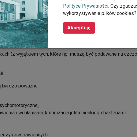
Polityce Prywatności
. Czy zgadza
arm – jeśli jest taka potrzeba np. występują problemy z gryzi
wykorzystywanie plików cookies?
z demencją może to wywołać odruch zaciskania szczęki. Jeśli 
Akceptuję
ania małych objętościowo posiłków, stymuluj jego codzienną
 podaży kalorii.
łkach (z wyjątkiem tych, które np. muszą być podawane na czczo
ch
ą bardzo poważne:
psychomotorycznej,
awienia i wchłaniania, kolonizacja jelita cienkiego bakteriami,
a enzymów trawiennych,