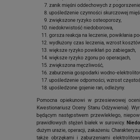
zanik mięśni oddechowych z pogorszenie
upośledzenie czynności skurczowej mięś
zwiększone ryzyko osteoporozy,
niedokrwistość niedoborowa,
gorsza reakcja na leczenie, powikłania po
wydłużony czas leczenia, wzrost kosztów 
większe ryzyko powikłań po zabiegach,
większe ryzyko zgonu po operacjach,
zwiększona męczliwość,
zaburzenia gospodarki wodno-elektrolito
upośledzenie odporności, wzrost częstoś
upośledzone gojenie ran, odleżyny.
Pomocna opiekunowi w przesiewowej oceni
Kwestionariusz Oceny Stanu Odżywienia). Wyró
będącym następstwem przewlekłego, niepowik
prawidłowych stężeń białek w surowicy.
Niedo
dużym urazie, operacji, zakażeniu. Charaktery
także obrzękami i zaburzeniami elektrolit