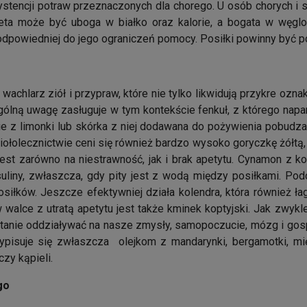
stencji potraw przeznaczonych dla chorego. U osób chorych i
eta może być uboga w białko oraz kalorie, a bogata w węgl
 odpowiedniej do jego ograniczeń pomocy. Posiłki powinny być 
wachlarz ziół i przypraw, które nie tylko likwidują przykre ozna
gólną uwagę zasługuje w tym kontekście fenkuł, z którego napar
e z limonki lub skórka z niej dodawana do pożywienia pobudza 
ołolecznictwie ceni się również bardzo wysoko goryczkę żółtą, k
est zarówno na niestrawność, jak i brak apetytu. Cynamon z 
uliny, zwłaszcza, gdy pity jest z wodą między posiłkami. Pod
iłków. Jeszcze efektywniej działa kolendra, która również ł
walce z utratą apetytu jest także kminek koptyjski. Jak zwykle
stanie oddziaływać na nasze zmysły, samopoczucie, mózg i go
rzypisuje się zwłaszcza olejkom z mandarynki, bergamotki, 
zy kąpieli.
go