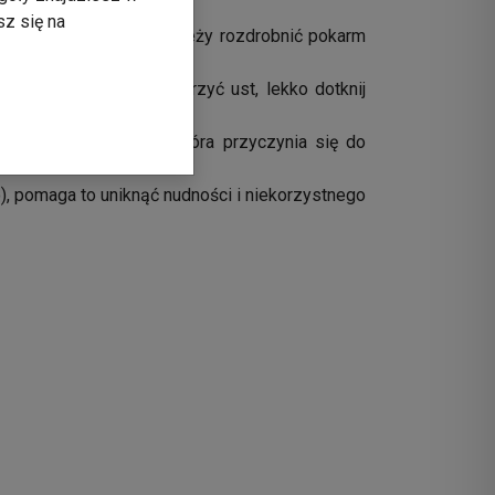
sz się na
eniem i przełykaniem należy rozdrobnić pokarm
pacjent nie chce otworzyć ust, lekko dotknij
 aktywność fizyczną, która przyczynia się do
), pomaga to uniknąć nudności i niekorzystnego