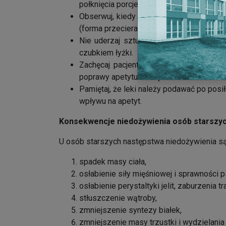
połknięcia porcje.
Obserwuj, kiedy przeżuwa lub połyka pok
(forma przecieranki).
Nie uderzaj sztućcami o zęby – u osób 
czubkiem łyżki.
Zachęcaj pacjenta do częstego przyjmow
poprawy apetytu i zwiększenia codziennej
Pamiętaj, że leki należy podawać po posi
wpływu na apetyt.
Konsekwencje niedożywienia osób starszy
U osób starszych następstwa niedożywienia s
spadek masy ciała,
osłabienie siły mięśniowej i sprawności 
osłabienie perystaltyki jelit, zaburzenia tr
stłuszczenie wątroby,
zmniejszenie syntezy białek,
zmniejszenie masy trzustki i wydzielani