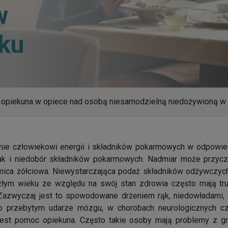
w
ku
 opiekuna w opiece nad osobą niesamodzielną niedożywioną w
nie człowiekowi energii i składników pokarmowych w odpowie
ak i niedobór składników pokarmowych. Nadmiar może przyczyn
 kamica żółciowa. Niewystarczająca podaż składników odżywczy
złym wieku ze względu na swój stan zdrowia często mają tr
azwyczaj jest to spowodowane drżeniem rąk, niedowładami, 
o przebytym udarze mózgu, w chorobach neurologicznych cz
jest pomoc opiekuna. Często takie osoby mają problemy z g