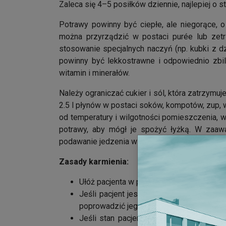
Zaleca się 4–5 posiłków dziennie, najlepiej o st
Potrawy powinny być ciepłe, ale niegorące, 
można przyrządzić w postaci purée lub zetr
stosowanie specjalnych naczyń (np. kubki z dz
powinny być lekkostrawne i odpowiednio zbi
witamin i minerałów.
Należy ograniczać cukier i sól, która zatrzymu
2.5 l płynów w postaci soków, kompotów, zup, 
od temperatury i wilgotności pomieszczenia, 
potrawy, aby mógł je spożyć łyżką. W zaaw
podawanie jedzenia w postaci płynnej lub półp
Zasady karmienia:
Ułóż pacjenta w pozycji siedzącej. Nigdy 
Jeśli pacjent jest w stanie jeść samodz
poprowadzić jego rękę tak, by łyżką trafił 
Jeśli stan pacjenta wymaga, żebyś go na