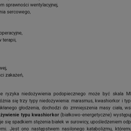
m sprawności wentylacyjnej,
nia sercowego,
operacyjne,
terapii,
wej,
ci zakażeń,
e ryzyka niedożywienia podopiecznego może być skala 
żnia się trzy typy niedożywienia: marasmus, kwashiorkor i t
łanego głodzenia, dochodzi do zmniejszenia masy ciała, w
żywienie typu
kwashiorkor
(białkowo-energetyczne) występu
zuje się spadkiem stężenia białek w surowicy, upośledzeniem od
owymi. Jest ono następstwem nasilonego katabolizmu, które