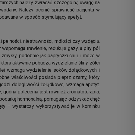
 starszych należy zwracać szczególną uwagę na
owodany. Należy ocenić sprawność pacjenta w
podawane w sposób stymulujący apetyt.
ki pełności, niestrawności, mdłości czy wzdęcia,
 wspomaga trawienie, redukuje gazy, a pity pół
zmysły, podobnie jak papryczki chili, i może w
tóra aktywnie pobudza wydzielanie śliny, żółci
kolei wzmaga wydzielanie soków żołądkowych i
obne właściwości posiada pieprz czarny, który
agodzi dolegliwości żołądkowe, wzmaga apetyt.
, godna polecenia jest również aromatoterapia,
spodarkę hormonalną, pomagając odzyskać chęć
mięty – wystarczy wykorzystywać je w kominku