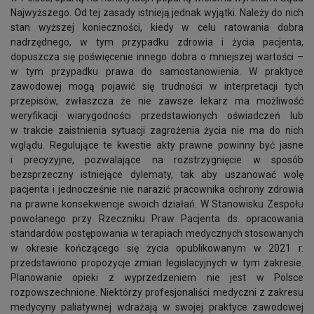
Najwyższego. Od tej zasady istnieją jednak wyjątki. Należy do nich
stan wyższej konieczności, kiedy w celu ratowania dobra
nadrzędnego, w tym przypadku zdrowia i życia pacjenta,
dopuszcza się poświęcenie innego dobra o mniejszej wartości –
w tym przypadku prawa do samostanowienia. W praktyce
zawodowej mogą pojawić się trudności w interpretacji tych
przepisów, zwłaszcza że nie zawsze lekarz ma możliwość
weryfikacji wiarygodności przedstawionych oświadczeń lub
w trakcie zaistnienia sytuacji zagrożenia życia nie ma do nich
wglądu. Regulujące te kwestie akty prawne powinny być jasne
i precyzyjne, pozwalające na rozstrzygnięcie w sposób
bezsprzeczny istniejące dylematy, tak aby uszanować wolę
pacjenta i jednocześnie nie narazić pracownika ochrony zdrowia
na prawne konsekwencje swoich działań. W Stanowisku Zespołu
powołanego przy Rzeczniku Praw Pacjenta ds. opracowania
standardów postępowania w terapiach medycznych stosowanych
w okresie kończącego się życia opublikowanym w 2021 r.
przedstawiono propozycje zmian legislacyjnych w tym zakresie.
Planowanie opieki z wyprzedzeniem nie jest w Polsce
rozpowszechnione. Niektórzy profesjonaliści medyczni z zakresu
medycyny paliatywnej wdrażają w swojej praktyce zawodowej