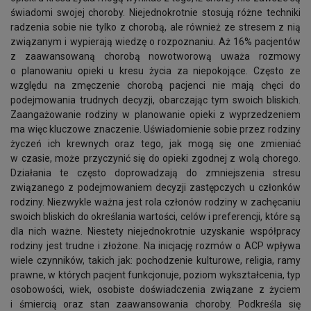
świadomi swojej choroby. Niejednokrotnie stosują różne techniki
radzenia sobie nie tylko z chorobą, ale również ze stresem z nią
związanym i wypierają wiedzę o rozpoznaniu. Aż 16% pacjentów
z zaawansowaną chorobą nowotworową uważa rozmowy
o planowaniu opieki u kresu życia za niepokojące. Często ze
względu na zmęczenie chorobą pacjenci nie mają chęci do
podejmowania trudnych decyzji, obarczając tym swoich bliskich.
Zaangażowanie rodziny w planowanie opieki z wyprzedzeniem
ma więc kluczowe znaczenie. Uświadomienie sobie przez rodziny
życzeń ich krewnych oraz tego, jak mogą się one zmieniać
w czasie, może przyczynić się do opieki zgodnej z wolą chorego.
Działania te często doprowadzają do zmniejszenia stresu
związanego z podejmowaniem decyzji zastępczych u członków
rodziny. Niezwykle ważna jest rola członów rodziny w zachęcaniu
swoich bliskich do określania wartości, celów i preferencji, które są
dla nich ważne. Niestety niejednokrotnie uzyskanie współpracy
rodziny jest trudne i złożone. Na inicjację rozmów o ACP wpływa
wiele czynników, takich jak: pochodzenie kulturowe, religia, ramy
prawne, w których pacjent funkcjonuje, poziom wykształcenia, typ
osobowości, wiek, osobiste doświadczenia związane z życiem
i śmiercią oraz stan zaawansowania choroby. Podkreśla się