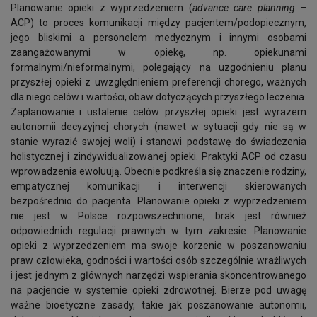
Planowanie opieki z wyprzedzeniem (
advance care planning
–
ACP) to proces komunikacji między pacjentem/podopiecznym,
jego bliskimi a personelem medycznym i innymi osobami
zaangażowanymi w opiekę, np. opiekunami
formalnymi/nieformalnymi, polegający na uzgodnieniu planu
przyszłej opieki z uwzględnieniem preferencji chorego, ważnych
dla niego celów i wartości, obaw dotyczących przyszłego leczenia.
Zaplanowanie i ustalenie celów przyszłej opieki jest wyrazem
autonomii decyzyjnej chorych (nawet w sytuacji gdy nie są w
stanie wyrazić swojej woli) i stanowi podstawę do świadczenia
holistycznej i zindywidualizowanej opieki. Praktyki ACP od czasu
wprowadzenia ewoluują. Obecnie podkreśla się znaczenie rodziny,
empatycznej komunikacji i interwencji skierowanych
bezpośrednio do pacjenta. Planowanie opieki z wyprzedzeniem
nie jest w Polsce rozpowszechnione, brak jest również
odpowiednich regulacji prawnych w tym zakresie. Planowanie
opieki z wyprzedzeniem ma swoje korzenie w poszanowaniu
praw człowieka, godności i wartości osób szczególnie wrażliwych
i jest jednym z głównych narzędzi wspierania skoncentrowanego
na pacjencie w systemie opieki zdrowotnej. Bierze pod uwagę
ważne bioetyczne zasady, takie jak poszanowanie autonomii,