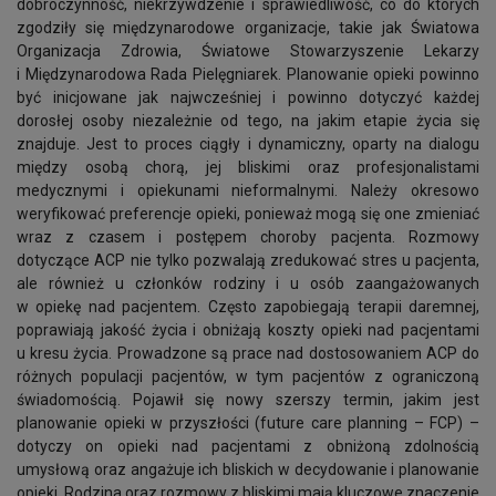
dobroczynność, niekrzywdzenie i sprawiedliwość, co do których
zgodziły się międzynarodowe organizacje, takie jak Światowa
Organizacja Zdrowia, Światowe Stowarzyszenie Lekarzy
i Międzynarodowa Rada Pielęgniarek. Planowanie opieki powinno
być inicjowane jak najwcześniej i powinno dotyczyć każdej
dorosłej osoby niezależnie od tego, na jakim etapie życia się
znajduje. Jest to proces ciągły i dynamiczny, oparty na dialogu
między osobą chorą, jej bliskimi oraz profesjonalistami
medycznymi i opiekunami nieformalnymi. Należy okresowo
weryfikować preferencje opieki, ponieważ mogą się one zmieniać
wraz z czasem i postępem choroby pacjenta. Rozmowy
dotyczące ACP nie tylko pozwalają zredukować stres u pacjenta,
ale również u członków rodziny i u osób zaangażowanych
w opiekę nad pacjentem. Często zapobiegają terapii daremnej,
poprawiają jakość życia i obniżają koszty opieki nad pacjentami
u kresu życia. Prowadzone są prace nad dostosowaniem ACP do
różnych populacji pacjentów, w tym pacjentów z ograniczoną
świadomością. Pojawił się nowy szerszy termin, jakim jest
planowanie opieki w przyszłości (future care planning – FCP) –
dotyczy on opieki nad pacjentami z obniżoną zdolnością
umysłową oraz angażuje ich bliskich w decydowanie i planowanie
opieki. Rodzina oraz rozmowy z bliskimi mają kluczowe znaczenie