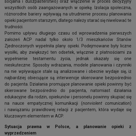
socjalna i duszpasterstwo) oraz włączenie w proces decyzyjny
wszystkich osób zaangażowanych w opiekę. Izolacja społeczna,
różnorodne bariery wpływają na utrudnienie procesu planowania
opieki pacjentom starszym, dlatego należy starać się niwelować te
trudności.
Pomimo upływu długiego czasu od wprowadzenia pierwszych
założeń ACP nadal tylko około 1/3 mieszkańców Stanów
Zjednoczonych wypełniła plany opieki. Podejmowane były liczne
wysiłki, aby zwiększyć ten odsetek, włącznie z płatnościami za
wypełnienie testamentu życia, jednak okazały się one
nieskuteczne. Sposoby wdrażania, modele planowania i czynniki
na nie wpływające stale są analizowane i obecnie wydaje się, iż
najbardziej obiecujące są interwencje skierowane bezpośrednio
do pacjenta. Działania promujące planowanie opieki powinny być
skierowane bezpośrednio do pacjenta, natomiast działania
edukacyjne dla rodzin, opiekunów i personelu powinny skupiać się
na nauce empatycznej komunikacji (
nonviolent comunication
)
i nawiązaniu prawidłowej relacji z pacjentem, która wydaje się
kluczowym elementem w ACP.
Sytuacja prawna w Polsce, a planowanie opieki z
wyprzedzeniem