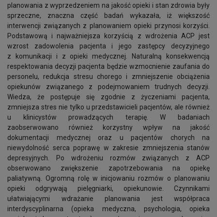
planowania z wyprzedzeniem na jakość opieki i stan zdrowia były
sprzeczne, znaczna część badań wykazała, iż większość
interwencji związanych z planowaniem opieki przynosi korzyści.
Podstawową i najważniejsza korzyścią z wdrożenia ACP jest
wzrost zadowolenia pacjenta i jego zastępcy decyzyjnego
z komunikacji i z opieki medycznej. Naturalną konsekwencją
respektowania decyzji pacjenta będzie wzmocnienie zaufania do
personelu, redukcja stresu chorego i zmniejszenie obciążenia
opiekunów związanego z podejmowaniem trudnych decyzji.
Wiedza, że postępuje się zgodnie z życzeniami pacjenta,
zmniejsza stres nie tylko u przedstawicieli pacjentów, ale również
u klinicystów prowadzących terapię. W badaniach
zaobserwowano również korzystny wpływ na jakość
dokumentacji medycznej oraz u pacjentów chorych na
niewydolność serca poprawę w zakresie zmniejszenia stanów
depresyjnych. Po wdrożeniu rozmów związanych z ACP
obserwowano zwiększenie zapotrzebowania na opiekę
paliatywną. Ogromną rolę w inicjowaniu rozmów o planowaniu
opieki odgrywają pielęgniarki, opiekunowie. Czynnikami
ułatwiającymi wdrażanie planowania jest współpraca
interdyscyplinarna (opieka medyczna, psychologia, opieka