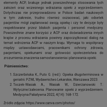
elementy ACP, brakuje jednak powszechnego stosowania tych
założeń oraz wczesnego wdrażania opieki z wyprzedzeniem.
Dotychczas nie przeprowadzono w Polsce badań naukowych
w tym zakresie, trudno również oszacować, jaki odsetek
pacjentów mógł zaplanować swoją opiekę i czy te decyzje były
respektowane przez bliskich pacjenta i personel medyczny.
Powszechnie znane korzyści z ACP oraz doświadczenia innych
krajów z procesu wdrażania powinny zapoczątkować dialog na
temat wdrożenia ACP w naszym kraju. Wymaga to współpracy
między ustawodawcami, pracownikami ochrony zdrowia,
pacjentami, opiekunami oraz gotowości społeczeństwa do
zrozumienia znaczenia samostanowienia i planowania opieki.
Piśmiennictwo:
Szczerbińska K., Puto G. (red.): Opieka długoterminowa w
geriatrii. PZWL Wydawnictwo Lekarskie, Warszawa 2023.
Toczek-Wasiak A., Wasiak W., Dzierżanowski T.:
Wytyczne/zalecenia. Planowanie opieki z wyprzedzeniem.
Medycyna Paliatywna 2022, 4(14): 168-172.
Źródło zdjęcia: https://www.canva.com/photos/