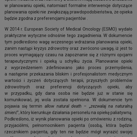
w planowaniu opieki, natomiast formalne interwencje dotyczące
planowania opieki nie zwiększają prawdopodobieństwa, że opieka
będzie zgodna z preferencjami pacjentów .
W 2014 r. European Society of Medical Oncology (ESMO) wydało
praktyczne wytyczne odnośnie tego zagadnienia. W dokumencie
tym podkreślono wagę wczesnego wdrażania planowania opieki,
zanim nastąpi kryzys zdrowotny oraz zwrócono uwagę, iż jest to
proces wymagający czasu na zapoznanie się z różnymi opcjami
terapeutycznymi i opieką u schyłku życia. Planowanie opieki
z wyprzedzeniem zdefiniowano jako proces przemyślenia,
a następnie przekazania bliskim i profesjonalistom medycznym
wartości i życzeń dotyczących terapii, przyszłych problemów
zdrowotnych oraz preferencji dotyczących opieki, aby
w przypadku, gdy dana osoba nie będzie już w stanie się
komunikować, jej wola została spełniona. W dokumencie tym
pojawia się termin
allow natural death
– „
zezwalaj na naturalną
śmierć
”, który kierunkuje działania personelu na opiekę paliatywną.
Podkreś­lono, iż wynik planowania opieki po omówieniu z rodziną,
przyjaciółmi, pełnomocnikiem pacjenta (osobą, która będzie
rzecznikiem pacjenta, gdy ten nie będzie mógł wyrazić swojej