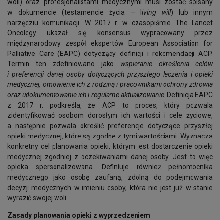
woli) oraz profesjonalistami medycznymi musi zostać spisany
w dokumencie (testamencie życia – l
iving will
) lub innym
narzędziu komunikacji. W 2017 r. w czasopiśmie The Lancet
Oncology ukazał się konsensus wypracowany przez
międzynarodowy zespół ekspertów European Association for
Palliative Care (EAPC) dotyczący definicji i rekomendacji ACP.
Termin ten zdefiniowano jako
wspieranie określenia celów
i preferencji danej osoby dotyczących przyszłego leczenia i opieki
medycznej, omówienie ich z rodziną i pracownikami ochrony zdrowia
oraz udokumentowanie ich i regularne aktualizowanie
. Definicja EAPC
z 2017 r. podkreśla, że ACP to proces, który pozwala
zidentyfikować osobom dorosłym ich wartości i cele życiowe,
a następnie pozwala określić preferencje dotyczące przyszłej
opieki medycznej, które są zgodne z tymi wartościami. Wyznacza
konkretny cel planowania opieki, którym jest dostarczenie opieki
medycznej zgodniej z oczekiwaniami danej osoby. Jest to więc
opieka spersonalizowana. Definiuje również pełnomocnika
medycznego jako osobę zaufaną, zdolną do podejmowania
decyzji medycznych w imieniu osoby, która nie jest już w stanie
wyrazić swojej woli.
Zasady planowania opieki z wyprzedzeniem