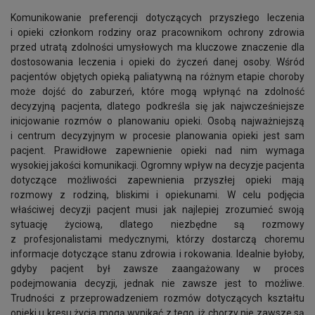
Komunikowanie preferencji dotyczących przyszłego leczenia
i opieki członkom rodziny oraz pracownikom ochrony zdrowia
przed utratą zdolności umysłowych ma kluczowe znaczenie dla
dostosowania leczenia i opieki do życzeń danej osoby. Wśród
pacjentów objętych opieką paliatywną na różnym etapie choroby
może dojść do zaburzeń, które mogą wpłynąć na zdolność
decyzyjną pacjenta, dlatego podkreśla się jak najwcześniejsze
inicjowanie rozmów o planowaniu opieki. Osobą najważniejszą
i centrum decyzyjnym w procesie planowania opieki jest sam
pacjent. Prawidłowe zapewnienie opieki nad nim wymaga
wysokiej jakości komunikacji. Ogromny wpływ na decyzje pacjenta
dotyczące możliwości zapewnienia przyszłej opieki mają
rozmowy z rodziną, bliskimi i opiekunami. W celu podjęcia
właściwej decyzji pacjent musi jak najlepiej zrozumieć swoją
sytuację życiową, dlatego niezbędne są rozmowy
z profesjonalistami medycznymi, którzy dostarczą choremu
informacje dotyczące stanu zdrowia i rokowania. Idealnie byłoby,
gdyby pacjent był zawsze zaangażowany w proces
podejmowania decyzji, jednak nie zawsze jest to możliwe.
Trudności z przeprowadzeniem rozmów dotyczących kształtu
opieki u kresu życia mogą wynikać z tego, iż chorzy nie zawsze są