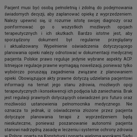
Pacjent musi być osobą pełnoletnią i zdolną do podejmowania
świadomych decyzji, aby zaplanować opiekę z wyprzedzeniem.
Należy upewnić się, iż rozumie istotę swojej diagnozy oraz
poinformować go o wszystkich możliwych opcjach
terapeutycznych i ich skutkach. Bardzo istotne jest, aby
sporządzony dokument był regularnie przeglądany
i aktualizowany. Wypełnienie oświadczenia dotyczycącego
planowania opieki należy odnotować w dokumentacji medycznej
pacjenta. Polskie prawo reguluje jedynie wybrane aspekty ACP.
Istniejące regulacje prawne wymagają nowelizacji, ponieważ tylko
wybiórczo poruszają zagadnienia związane z planowaniem
opieki. Obowiązujące akty prawne dotyczą udzielania pacjentowi
informacji na temat jego stanu zdrowia, możliwych opcji
terapeutycznych i konsekwencji ich podjęcia lub zaniechania. Brak
jest regulacji prawnych dotyczących oświadczeń pro futuro oraz
możliwości ustanowienia pełnomocnika medycznego. Nie
oznacza to jednak, iż oświadczenia złożone przez pacjenta
dotyczące planowania terapii z wyprzedzeniem będą
nieskuteczne, ponieważ poszanowanie autonomii pacjenta
stanowi nadrzędną zasadę w leczeniu i systemie ochrony zdrowia
w Polsce, opartą na Konstytucji i popartą wieloma wyrokami Sądu