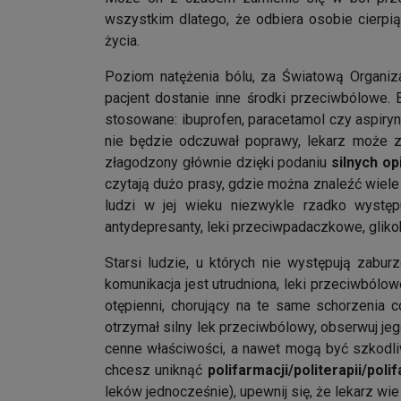
wszystkim dlatego, że odbiera osobie cierpią
życia.
Poziom natężenia bólu, za Światową Organiz
pacjent dostanie inne środki przeciwbólowe.
stosowane: ibuprofen, paracetamol czy aspiryn
nie będzie odczuwał poprawy, lekarz może
złagodzony głównie dzięki podaniu
silnych o
czytają dużo prasy, gdzie można znaleźć wiele
ludzi w jej wieku niezwykle rzadko wystę
antydepresanty, leki przeciwpadaczkowe, glikok
Starsi ludzie, u których nie występują zabu
komunikacja jest utrudniona, leki przeciwbólo
otępienni, chorujący na te same schorzenia 
otrzymał silny lek przeciwbólowy, obserwuj je
cenne właściwości, a nawet mogą być szkodli
chcesz uniknąć
polifarmacji/politerapii/poli
leków jednocześnie), upewnij się, że lekarz wi