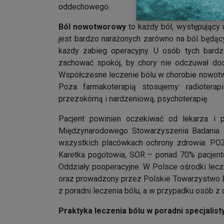
oddechowego.
Ból nowotworowy
to każdy ból, występujący 
jest bardzo narażonych zarówno na ból będący
każdy zabieg operacyjny. U osób tych bard
zachować spokój, by chory nie odczuwał dod
Współczesne leczenie bólu w chorobie nowotwo
Poza farmakoterapią stosujemy: radioterapi
przezskórną i nardzeniową, psychoterapię.
Pacjent powinien oczekiwać od lekarza i p
Międzynarodowego Stowarzyszenia Badania B
wszystkich placówkach ochrony zdrowia: POZ
Karetka pogotowia, SOR – ponad 70% pacjentów
Oddziały pooperacyjne. W Polsce ośrodki lec
oraz prowadzony przez Polskie Towarzystwo Bad
z poradni leczenia bólu, a w przypadku osób z c
Praktyka leczenia bólu w poradni specjalis