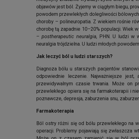
objawów jest ból. Żyjemy w ciągłym biegu, pro
powodem przewlekłych dolegliwości bólowych. W
choroby – polineuropatia. Z wiekiem rośnie r
chorobę tą zapadnie 10–20% populacji. Wiek w
–
postherapeutic neuralgia
, PHN. U ludzi w 
neuralgia trójdzielna. U ludzi młodych powode
Jak leczyć ból u ludzi starszych?
Diagnoza bólu u starszych pacjentów stanowi 
odpowiednie leczenie. Najważniejsze jest,
przewidywalnym czasie trwania. Może on prz
przewlekłego opiera się na farmakoterapii i 
poznawcze, depresja, zaburzenia snu, zaburzeni
Farmakoterapia
Ból ostry różni się od bólu przewlekłego na w
operacji. Problemy pojawiają się zwłaszcza wt
Może on z czasem zamienić się w ból przewl