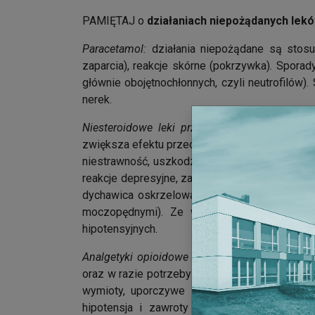
PAMIĘTAJ o
działaniach niepożądanych
lekó
Paracetamol:
działania niepożądane są stos
zaparcia), reakcje skórne (pokrzywka). Spora
głównie obojętnochłonnych, czyli neutrofiló
nerek.
Niesteroidowe leki przeciwbólowe, NLPZ
(ibu
zwiększa efektu przeciwbólowego, ale zwiększ
niestrawność, uszkodzenie błony śluzowej żołą
reakcje depresyjne, zaburzenia widzenia); leuk
dychawica oskrzelowa). Stosowanie w dużyc
moczopędnymi). Ze względu na możliwość 
hipotensyjnych.
Analgetyki opioidowe
(morfina, fentanyl, oksy
oraz w razie potrzeby (tzw. bóle przebijające
wymioty, uporczywe zaparcia, suchość w jami
hipotensja i zawroty głowy; zaburzenia wid