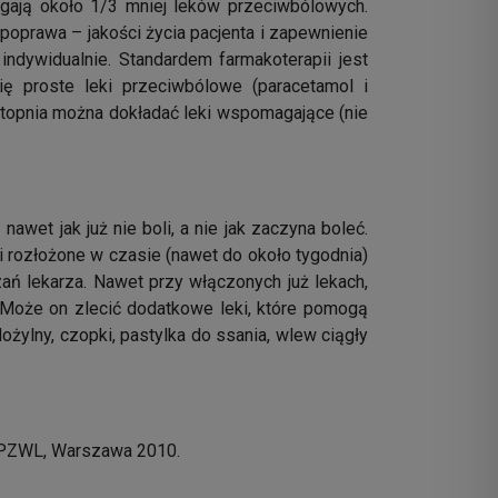
gają około 1/3 mniej leków przeciwbólowych.
oprawa – jakości życia pacjenta i zapewnienie
ndywidualnie. Standardem farmakoterapii jest
ę proste leki przeciwbólowe (paracetamol i
 stopnia można dokładać leki wspomagające (nie
wet jak już nie boli, a nie jak zaczyna boleć.
 rozłożone w czasie (nawet do około tygodnia)
ań lekarza. Nawet przy włączonych już lekach,
. Może on zlecić dodatkowe leki, które pomogą
ożylny, czopki, pastylka do ssania, wlew ciągły
PZWL, Warszawa 2010.