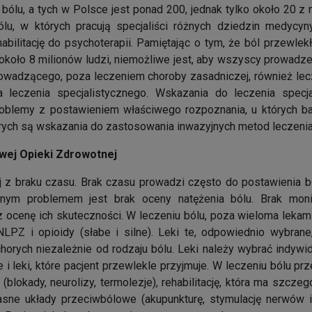
 bólu, a tych w Polsce jest ponad 200, jednak tylko około 20 z 
ólu, w których pracują specjaliści różnych dziedzin medyc
ehabilitację do psychoterapii. Pamiętając o tym, że ból przewle
oło 8 milionów ludzi, niemożliwe jest, aby wszyscy prowadzen
wadzącego, poza leczeniem choroby zasadniczej, również lec
 leczenia specjalistycznego. Wskazania do leczenia specja
problemy z postawieniem właściwego rozpoznania, u których b
tórych są wskazania do zastosowania inwazyjnych metod leczenia
wej Opieki Zdrowotnej
j z braku czasu. Brak czasu prowadzi często do postawienia 
jnym problemem jest brak oceny natężenia bólu. Brak moni
 ocenę ich skuteczności. W leczeniu bólu, poza wieloma leka
NLPZ i opioidy (słabe i silne). Leki te, odpowiednio wybra
orych niezależnie od rodzaju bólu. Leki należy wybrać indywidu
 i leki, które pacjent przewlekle przyjmuje. W leczeniu bólu 
(blokady, neurolizy, termolezje), rehabilitację, która ma szcz
asne układy przeciwbólowe (akupunkturę, stymulację nerwów i