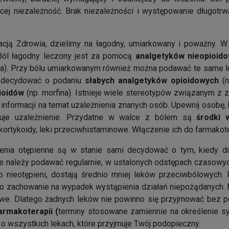
cej niezależność. Brak niezależności i występowanie długotrw
acją Zdrowia, dzielimy na łagodny, umiarkowany i poważny. W
 Ból łagodny leczony jest za pomocą
analgetyków nieopioid
a). Przy bólu umiarkowanym również można podawać te same lek
 zdecydować o podaniu
słabych analgetyków opioidowych
(n
pioidów
(np. morfina). Istnieje wiele stereotypów związanym 
 informacji na temat uzależnienia znanych osób. Upewnij osobę,
puje uzależnienie. Przydatne w walce z bólem są
środki 
ortykoidy, leki przeciwhistaminowe. Włączenie ich do farmakote
rzenia otępienne są w stanie sami decydować o tym, kiedy d
we należy podawać regularnie, w ustalonych odstępach czasowyc
co nieotępieni, dostają średnio mniej leków przeciwbólowych
go zachowanie na wypadek wystąpienia działań niepożądanych. N
we. Dlatego żadnych leków nie powinno się przyjmować bez p
farmakoterapii (
terminy stosowane zamiennie na określenie sytu
e o wszystkich lekach, które przyjmuje Twój podopieczny.