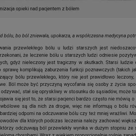
nizacja opieki nad pacjentem z bólem
y od bólu, bo ból zniewala, upokarza, a współczesna medycyna potr
ania przewlekłego bólu u ludzi starszych jest niedoszac
rzekonani, że leczenie bólu u starszych ludzi odniesie pozytyw
ych, gdyż nieleczony jest tragiczny w skutkach. Starsi ludzie
o sprawę komplikują zaburzenia funkcji poznawczych (takich j
zający bólu przewlekłego, który nie jest prawidłowo leczony
kowe. Ból może być przyczyną wycofania się osoby z życia społ
 odzywać, stał się opryskliwy w stosunku do sąsiadów, może to o
jawia się jest to, że starsi pacjenci bardzo często nie mówią 
ciwbólowe są dla nich za drogie, więc nie informują o bólu 
ą bardziej odporni na odczuwanie bólu czy też mniej wrażliwi.
e powodów dla których podczas leczenia należy zachować więks
 którzy odczuwają ból przewlekły wynika w dużym stopniu ze st
eloma chorobami. Wraz z wiekiem proporcjonalnie rośnie zapad