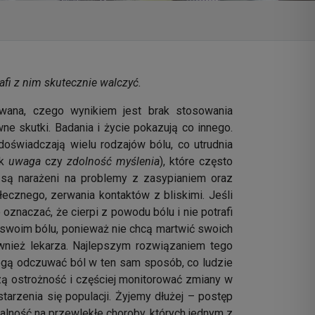
afi z nim skutecznie walczyć.
owana, czego wynikiem jest brak stosowania
ne skutki. Badania i życie pokazują co innego.
 doświadczają wielu rodzajów bólu, co utrudnia
ak
uwaga
czy
zdolność myślenia
), które często
, są narażeni na problemy z zasypianiem oraz
ecznego, zerwania kontaktów z bliskimi. Jeśli
znaczać, że cierpi z powodu bólu i nie potrafi
o swoim bólu, ponieważ nie chcą martwić swoich
również lekarza. Najlepszym rozwiązaniem tego
 Mogą odczuwać ból w ten sam sposób, co ludzie
zą ostrożność i częściej monitorować zmiany w
arzenia się populacji. Żyjemy dłużej – postęp
alność na przewlekłe choroby, których jednym z