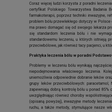
Coraz więcej ludzi korzysta z poradni leczenia
certyfikat Polskiego Towarzystwa Badania B
farmakoterapii, poprzez techniki inwazyjne, r
problem bólu przewlekłego dotyczy w Polsce ok
ma prawo domagać się od swojego lekarza pro
się standardom leczenia bólu i nie wymaga
standardowemu leczeniu, u których istnieją 
przeciwbólowe, jak również tacy pacjenci, u k
Praktyka leczenia bólu w poradni Podstawo
Problemy w leczeniu bólu wynikają najczęście
niepodejmowania właściwego leczenia. Kole
uniemożliwia odpowiednie dobranie leków oraz
grupy leków przeciwbólowych: paracetamol, 
zapewniają dobrą kontrolę bólu u ponad 85% ch
uwzględniając również choroby współistniejące
(opisaną powyżej), inwazyjne metody leczenia 
ruchu, a także metody, stymulujące nasze wł