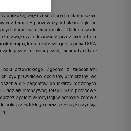
było inaczej, większość chorych onkologicznie
cych z terapii – począwszy od ukłucia igłą po
sychologiczna i emocjonalna. Dlatego warto
yczaj zwiększa odczuwanie przez niego bólu.
akoterapia, która skuteczna jest u ponad 85%.
zjologiczne i chirurgiczne, neurostymulację
a bólu przewlekłego. Zgodnie z zaleceniami
ien być prawidłowo oceniany, uśmierzany we
szenia się pacjentów do lekarzy rodzinnych;
 Oddziały intensywnej terapii; Sale porodowe;
oprzez system akredytacji w ochronie zdrowia
du bólu przewlekłego coraz częściej korzystają
ej.