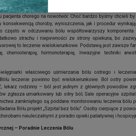
u pacjenta chorego na nowotwór. Choć bardzo byśmy chcieli by 
 konsekwencją choroby, wyniszczenia, jak i procedur wynikają
zo często w odczuwaniu bólu współtowarzyszy komponenta p
atkowo strachu i niepewności ze strony opiekuna, bo zazw
rowej to leczenie wielokierunkowe. Podstawą jest zawsze farm
ę, chemioterapię, hormonoterapię, Inwazyjne techniki aneste
ielęgniarki właściwego uśmierzania bólu ostrego i leczeni
ólu leczenie powinno być wielokierunkowe. Ból ostry powin
, lekarz rodzinny – ból jest jednym z głównych powodów zgło
 zgłasza umiarkowany lub silny ból; Sale operacyjne szpitali;
znictwa zamkniętego są poddane monitorowaniu leczenia bólu p
ania Bólu projekt „Szpital bez bólu”. Osoby cierpiące z powo
horobami nieuleczalnymi z poradni opieki paliatywnej i hospicyjn
tycznej – Poradnie Leczenia Bólu