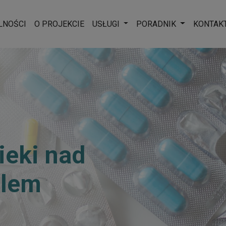
Rozwiń menu
Rozwiń men
LNOŚCI
O PROJEKCIE
USŁUGI
PORADNIK
KONTAK
ieki nad
ólem