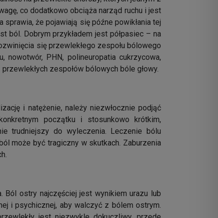
wagę, co dodatkowo obciąża narząd ruchu i jest
sprawia, że pojawiają się późne powikłania tej
st ból. Dobrym przykładem jest półpasiec – na
rozwinięcia się przewlekłego zespołu bólowego
, nowotwór, PHN, polineuropatia cukrzycowa,
a z przewlekłych zespołów bólowych bóle głowy.
zację i natężenie, należy niezwłocznie podjąć
 konkretnym początku i stosunkowo krótkim,
ie trudniejszy do wyleczenia. Leczenie bólu
ból może być tragiczny w skutkach. Zaburzenia
h.
 Ból ostry najczęściej jest wynikiem urazu lub
nej i psychicznej, aby walczyć z bólem ostrym.
rzewlekły jest niezwykle dokuczliwy, przede