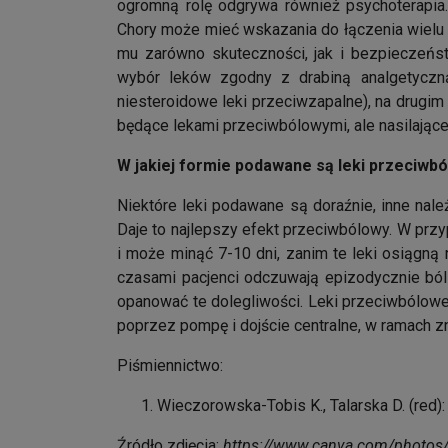
ogromną rolę odgrywa również psychoterapia
Chory może mieć wskazania do łączenia wielu 
mu zarówno skuteczności, jak i bezpieczeńst
wybór leków zgodny z drabiną analgetyczną
niesteroidowe leki przeciwzapalne), na drugim
będące lekami przeciwbólowymi, ale nasilające
W jakiej formie podawane są leki przeciwb
Niektóre leki podawane są doraźnie, inne nale
Daje to najlepszy efekt przeciwbólowy. W prz
i może minąć 7-10 dni, zanim te leki osiągną
czasami pacjenci odczuwają epizodycznie ból 
opanować te dolegliwości. Leki przeciwbólowe m
poprzez pompę i dojście centralne, w ramach 
Piśmiennictwo:
Wieczorowska-Tobis K., Talarska D. (red)
Źródło zdjęcia:
https://www.canva.com/photos