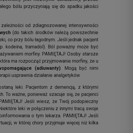
ałego bólu przyczyniają się do spadku jakości
 zależności od zdiagnozowanej intensywności
owych
(do takich środków należą powszechnie
i, co przy bólu łagodnym. Jeśli jednak pacjent
p. kodeina, tramadol). Ból poważny może być
z zażywaniem morfiny. PAMIĘTAJ! Osoby starsze
 która ma rozpocząć przyjmowanie morfiny, że u
wspomagające (adiuwanty)
. Mogą być nimi
rapii usprawnia działanie analgetyków.
ostaną leki. Pacjentom z demencją, z którymi
h. To ważne, ponieważ szacuje się, że pacjenci
. PAMIĘTAJ! Jeśli wiesz, że Twój podopieczny
iektóre leki w połączeniu z innymi tracą swoje
oinformowania o tym lekarza. PAMIĘTAJ! Jeśli
acji, w której chory przyjmuje więcej niż kilka