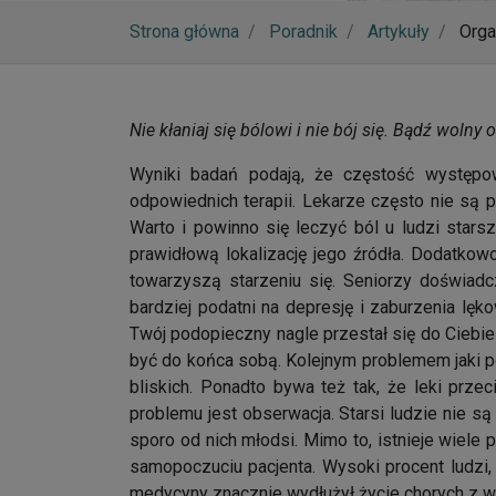
Strona główna
Poradnik
Artykuły
Orga
Nie kłaniaj się bólowi i nie bój się. Bądź woln
Wyniki badań podają, że częstość występow
odpowiednich terapii. Lekarze często nie są p
Warto i powinno się leczyć ból u ludzi starsz
prawidłową lokalizację jego źródła. Dodatkow
towarzyszą starzeniu się. Seniorzy doświadc
bardziej podatni na depresję i zaburzenia lę
Twój podopieczny nagle przestał się do Ciebie
być do końca sobą. Kolejnym problemem jaki po
bliskich. Ponadto bywa też tak, że leki prze
problemu jest obserwacja. Starsi ludzie nie s
sporo od nich młodsi. Mimo to, istnieje wiel
samopoczuciu pacjenta. Wysoki procent ludzi,
medycyny znacznie wydłużył życie chorych z wi