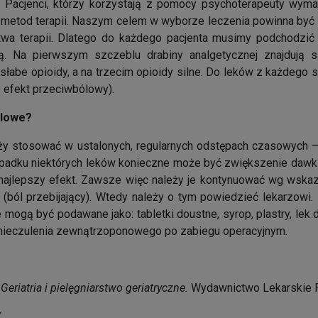
. Pacjenci, którzy korzystają z pomocy psychoterapeuty wyma
metod terapii. Naszym celem w wyborze leczenia powinna być p
wa terapii. Dlatego do każdego pacjenta musimy podchodzić i
. Na pierwszym szczeblu drabiny analgetycznej znajdują si
 słabe opioidy, a na trzecim opioidy silne. Do leków z każdego
 efekt przeciwbólowy).
ólowe?
ży stosować w ustalonych, regularnych odstępach czasowych – na
ypadku niektórych leków konieczne może być zwiększenie dawki
 najlepszy efekt. Zawsze więc należy je kontynuować wg wskaz
(ból przebijający). Wtedy należy o tym powiedzieć lekarzowi
ogą być podawane jako: tabletki doustne, syrop, plastry, lek d
znieczulenia zewnątrzoponowego po zabiegu operacyjnym.
:
Geriatria i pielęgniarstwo geriatryczne.
Wydawnictwo Lekarskie 
/