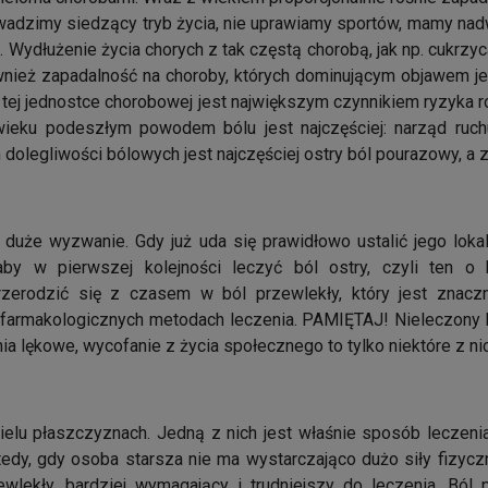
wadzimy siedzący tryb życia, nie uprawiamy sportów, mamy nad
ydłużenie życia chorych z tak częstą chorobą, jak np. cukrzyca 
ównież zapadalność na choroby, których dominującym objawem je
 tej jednostce chorobowej jest największym czynnikiem ryzyka 
wieku podeszłym powodem bólu jest najczęściej: narząd ruchu
m dolegliwości bólowych jest najczęściej ostry ból pourazowy, 
duże wyzwanie. Gdy już uda się prawidłowo ustalić jego lokali
 aby w pierwszej kolejności leczyć ból ostry, czyli ten o
erodzić się z czasem w ból przewlekły, który jest znaczn
niefarmakologicznych metodach leczenia. PAMIĘTAJ! Nieleczony 
a lękowe, wycofanie z życia społecznego to tylko niektóre z nic
ielu płaszczyznach. Jedną z nich jest właśnie sposób leczenia.
edy, gdy osoba starsza nie ma wystarczająco dużo siły fizycz
ekły, bardziej wymagający i trudniejszy do leczenia. Ból p