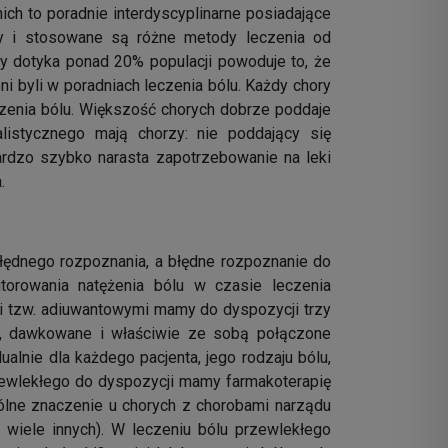
nich to poradnie interdyscyplinarne posiadające
yny i stosowane są różne metody leczenia od
kły dotyka ponad 20% populacji powoduje to, że
i byli w poradniach leczenia bólu. Każdy chory
zenia bólu. Większość chorych dobrze poddaje
listycznego mają chorzy: nie poddający się
ardzo szybko narasta zapotrzebowanie na leki
.
błędnego rozpoznania, a błędne rozpoznanie do
torowania natężenia bólu w czasie leczenia
mi tzw. adiuwantowymi mamy do dyspozycji trzy
ne, dawkowane i właściwie ze sobą połączone
alnie dla każdego pacjenta, jego rodzaju bólu,
przewlekłego do dyspozycji mamy farmakoterapię
ególne znaczenie u chorych z chorobami narządu
 wiele innych). W leczeniu bólu przewlekłego