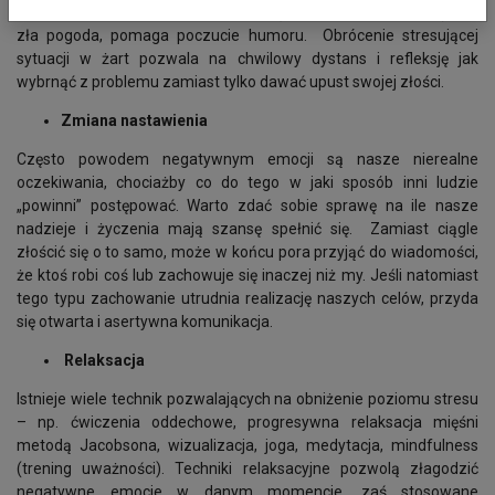
złośliwość przedmiotów martwych (np. awaria komputera) czy
zła pogoda, pomaga poczucie humoru. Obrócenie stresującej
sytuacji w żart pozwala na chwilowy dystans i refleksję jak
wybrnąć z problemu zamiast tylko dawać upust swojej złości.
Zmiana nastawienia
Często powodem negatywnym emocji są nasze nierealne
oczekiwania, chociażby co do tego w jaki sposób inni ludzie
„powinni” postępować. Warto zdać sobie sprawę na ile nasze
nadzieje i życzenia mają szansę spełnić się. Zamiast ciągle
złościć się o to samo, może w końcu pora przyjąć do wiadomości,
że ktoś robi coś lub zachowuje się inaczej niż my. Jeśli natomiast
tego typu zachowanie utrudnia realizację naszych celów, przyda
się otwarta i asertywna komunikacja.
Relaksacja
Istnieje wiele technik pozwalających na obniżenie poziomu stresu
– np. ćwiczenia oddechowe, progresywna relaksacja mięśni
metodą Jacobsona, wizualizacja, joga, medytacja, mindfulness
(trening uważności). Techniki relaksacyjne pozwolą złagodzić
negatywne emocje w danym momencie, zaś stosowane