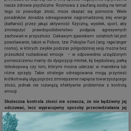
nasze zdrowie psychiczne. Rozmowa z zaufaną osobą na temat
tego co powoduje złość, może okazać się pomocna. Wiele
poradników doradza odreagowanie nagromadzonej złej energii
(
katharsis
) przez jakąś aktywność fizyczną, wysiłek, sport, aby
zmniejszyć prawdopodobieństwo podjęcia agresywnych
zachowań w przyszłości. Ciekawym zjawiskiem ostatnich lat jest
powstawanie, także w Polsce, tzw. Pokojów Furii (ang.
rage/anger
rooms
), w których zwykle podczas półgodzinnej sesji można bez
przeszkód rozładować emocje – w odpowiednio urządzonym
pomieszczeniu mamy do dyspozycji młotek, kij bejsbolowy, pałkę
teleskopową czy łom, którymi można uderzać w manekina lub
różne sprzęty. Takie strategie odreagowania mogą przynieść
krótkotrwałą ulgę poprzez zmniejszenie napięcia towarzyszącego
złości, jednak nie rozwiążą efektywnie problemów z kontrolą
emocji.
Skuteczna kontrola złości nie oznacza, że nie będziemy jej
odczuwać, lecz wypracujemy sposoby przeciwdziałania jej
przyczynom oraz wyrażania naszych uczuć.
Opiekun nie musi
tłumić w sobie złości. Powinien postarać się nie okazywać jej
podopiecznemu, bo to nie będzie służyć ani jemu ani bliskiej