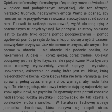
Opiekun nieformalny i formalny/profesjonalny może doświadczać
w opiece nad podopiecznym satysfakcji, ale też różnych,
nierzadko trudnych, negatywnych emocji. Warto je poznać, aby
móc się na nie przygotować zawczasu i nauczyć się radzić sobie z
nimi. Pozwoli to uniknąć rozczarowań, wyjść obronną ręką z
potencjalnych trudnych sytuacji. Na początku ze strony opiekuna
jest to zwykle tylko drobna pomoc podopiecznemu – pomóc
ugotować, pomóc przejść do łazienki, pomóc się umyć. Z czasem
obowiązków przybywa. Już nie pomoc w umyciu, ale umycie. Nie
pomoc w ubraniu – ale ubranie. Nie podanie posiłku, ale
nakarmienie. A dalej – coraz gorzej, coraz trudniej. Opiekun
obciążony jest nie tylko fizycznie, ale i psychicznie. Musi być cały
czas cierpliwy, wyrozumiały, znosić kaprysy, wyzwiska,
upokorzenia, oskarżenia od osoby, która jest mu bliska, którą
niejednokrotnie kocha, która kiedyś taka nie była. Pamięta ją jako
sprawną, pełną życia, energii i chce, wymaga, aby nadal taka
była. To nie kręgosłup, nie stawy i mięśnie dają się najbardziej we
znaki opiekunowi, ale psychika. Długotrwały stres potrafi znacznie
nadszarpnąć ludzką psychikę i doprowadzić do tak częstej u
opiekunów złości i smutku. W literaturze fachowej istnieje
jednostka chorobowa, która nazywa się zespół stresu