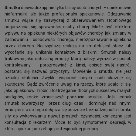
Smutku
doświadczają nie tylko bliscy osób chorych – opiekunowie
nieformalni, ale także profesjonalni opiekunowie. Odczuwanie
smutku wiąże się zazwyczaj z obserwowaniem stopniowego
pogarszania się sprawności osoby chorej. Może być efektem
wpływu na opiekuna niektórych objawów choroby, jak zmiany w
zachowaniu i osobowości chorego, nierozpoznawanie opiekuna
przez chorego. Najczęstszą reakcją na smutek jest płacz lub
wycofanie się, unikanie kontaktów z bliskimi. Smutek należy
traktować jako naturalną emocję, którą należy wyrazić w sposób
kontrolowany – porozmawiać z kimś, opisać swój nastrój,
postarać się nazwać przyczyny. Mówienie o smutku nie jest
oznaką słabości. Zwykle wsparcie innych osób okazuje się
skuteczne. Bądź zwrócenie uwagi na rzeczy, które udało ci się,
jako opiekunowi zrobić. Dostrzeganie drobnych sukcesów, małych
postępów, może zmniejszyć poczucie smutku. Jeśli jednak
smutek towarzyszy przez długi czas i dominuje nad innymi
emocjami, a do tego dołącza się poczucie beznadziejności i braku
siły do wykonywania nawet prostych czynności, konieczna jest
konsultacja z lekarzem. Może to być symptomem depresji, w
której opiekun potrzebuje profesjonalnej pomocy.