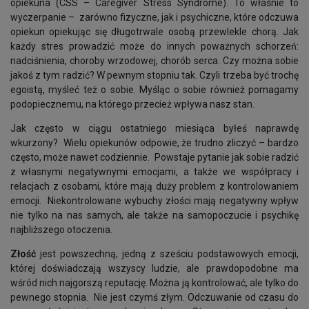
opiekuna (CSS – Caregiver Stress Syndrome). To właśnie to
wyczerpanie – zarówno fizyczne, jak i psychiczne, które odczuwa
opiekun opiekując się długotrwale osobą przewlekle chorą. Jak
każdy stres prowadzić może do innych poważnych schorzeń:
nadciśnienia, choroby wrzodowej, chorób serca. Czy można sobie
jakoś z tym radzić? W pewnym stopniu tak. Czyli trzeba być trochę
egoistą, myśleć też o sobie. Myśląc o sobie również pomagamy
podopiecznemu, na którego przecież wpływa nasz stan.
Jak często w ciągu ostatniego miesiąca byłeś naprawdę
wkurzony? Wielu opiekunów odpowie, że trudno zliczyć – bardzo
często, może nawet codziennie. Powstaje pytanie jak sobie radzić
z własnymi negatywnymi emocjami, a także we współpracy i
relacjach z osobami, które mają duży problem z kontrolowaniem
emocji. Niekontrolowane wybuchy złości mają negatywny wpływ
nie tylko na nas samych, ale także na samopoczucie i psychikę
najbliższego otoczenia.
Złość
jest powszechną, jedną z sześciu podstawowych emocji,
której doświadczają wszyscy ludzie, ale prawdopodobne ma
wśród nich najgorszą reputację. Można ją kontrolować, ale tylko do
pewnego stopnia. Nie jest czymś złym. Odczuwanie od czasu do