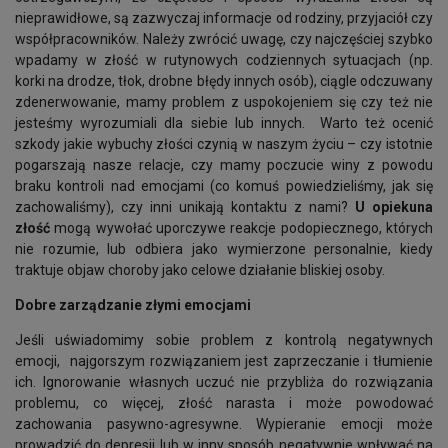
nieprawidłowe, są zazwyczaj informacje od rodziny, przyjaciół czy
współpracowników. Należy zwrócić uwagę, czy najczęściej szybko
wpadamy w złość w rutynowych codziennych sytuacjach (np.
korki na drodze, tłok, drobne błędy innych osób), ciągle odczuwany
zdenerwowanie, mamy problem z uspokojeniem się czy też nie
jesteśmy wyrozumiali dla siebie lub innych. Warto też ocenić
szkody jakie wybuchy złości czynią w naszym życiu – czy istotnie
pogarszają nasze relacje, czy mamy poczucie winy z powodu
braku kontroli nad emocjami (co komuś powiedzieliśmy, jak się
zachowaliśmy), czy inni unikają kontaktu z nami?
U opiekuna
złość
mogą wywołać uporczywe reakcje podopiecznego, których
nie rozumie, lub odbiera jako wymierzone personalnie, kiedy
traktuje objaw choroby jako celowe działanie bliskiej osoby.
Dobre zarządzanie złymi emocjami
Jeśli uświadomimy sobie problem z kontrolą negatywnych
emocji, najgorszym rozwiązaniem jest zaprzeczanie i tłumienie
ich. Ignorowanie własnych uczuć nie przybliża do rozwiązania
problemu, co więcej, złość narasta i może powodować
zachowania pasywno-agresywne. Wypieranie emocji może
prowadzić do depresji lub w inny sposób negatywnie wpływać na