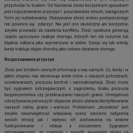
przychodzi to trudem. Od tłumienia złości korzystnym sposobem
jest rozpoznawanie przyczyn i poszukiwanie innych, zastępczych
form jej rozładowania. Okazywanie złości wobec podopiecznego
nie powinno się zdarzyć. Nie jest ono skuteczne ani korzystne,
zwykle prowadzi do nasilenia konfliktu. Złość opiekuna generują
często uporczywe reakcje chorego, których ten nie rozumie lub
błędnie odbiera jako wymierzone w siebie. Dzieje się tak wtedy,
kiedy traktuje objaw choroby jako celowe działanie chorego.
Rozpoznawanie przyczyn
Złość jest źródłem cennych informacji o nas samych. Co, kiedy i w
jakim stopniu nas denerwuje wiele mówi o naszych potrzebach,
oczekiwaniach, poczuciu kontroli i samoakceptacji. Złość może
być sygnałem ostrzegawczym o zagrożeniu, braku poczucia
bezpieczeństwa czy przekraczaniu naszych granic. Umiejętność
odczytywania pierwszych objawów złości ułatwia identyfikowanie
naszych celów, granic i wartości. Problemem „złośników” jest
zwykle nieumiejętność właściwej oceny zarówno natężenia
swoich emocji jak i wpływu ich zachowania na własne
funkcjonowanie i relacje z otoczeniem. Sygnałem
ostrzegawczym, że częstość i sposób wyrażania złości są