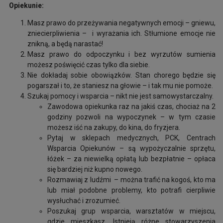
Opiekunie:
Masz prawo do przeżywania negatywnych emocji – gniewu,
zniecierpliwienia – i wyrażania ich. Stłumione emocje nie
znikną, a będą narastać!
Masz prawo do odpoczynku i bez wyrzutów sumienia
możesz poświęcić czas tylko dla siebie.
Nie dokładaj sobie obowiązków. Stan chorego będzie się
pogarszał i to, że staniesz na głowie – i tak mu nie pomoże.
Szukaj pomocy i wsparcia – nikt nie jest samowystarczalny.
Zawodowa opiekunka raz na jakiś czas, chociaż na 2
godziny pozwoli na wypoczynek – w tym czasie
możesz iść na zakupy, do kina, do fryzjera.
Pytaj w sklepach medycznych, PCK, Centrach
Wsparcia Opiekunów – są wypożyczalnie sprzętu,
łóżek – za niewielką opłatą lub bezpłatnie – opłaca
się bardziej niż kupno nowego.
Rozmawiaj z ludźmi – można trafić na kogoś, kto ma
lub miał podobne problemy, kto potrafi cierpliwie
wysłuchać i zrozumieć.
Poszukaj grup wsparcia, warsztatów w miejscu,
gdzie mieszkasz. Istnieją różne stowarzyszenia