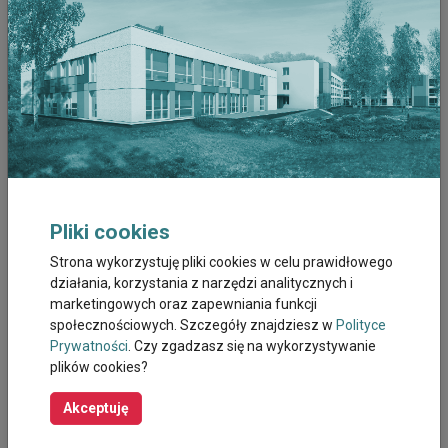
osobie, którą się opiekuje. Może sprawić, że sytuacje trudne, które
wywołują złość będą częstsze. Zamiast tego można
porozmawiać o swoich uczuciach, z przyjacielem, członkiem
rodziny, innym opiekunem w grupie wsparcia czy przez internet.
Pomóc może aktywność fizyczna w rozładowaniu złości. Według
psychologów zajmujących się badaniem problematyki złości, do
sposobów przeciwdziałania złości należą m.in.:
Asertywna komunikacja
Jest szczególnie pomocna w komunikacji z ludźmi, którzy są
przyczyną naszej złości. W takich sytuacjach nasze słowa mają
Pliki cookies
ogromne znaczenie – powinniśmy używać komunikatów Ja i
Strona wykorzystuję pliki cookies w celu prawidłowego
bezpośrednio wyrażać swoje uczucia (np.
jest mi przykro/czuję się
działania, korzystania z narzędzi analitycznych i
rozczarowany
) zamiast obwiniać kogoś (nie mówić np.
Jesteś
marketingowych oraz zapewniania funkcji
beznadziejny
). Otwarta komunikacja w sytuacjach zdenerwowania
społecznościowych. Szczegóły znajdziesz w
Polityce
czy stresu pozwala na utrzymanie dobrych relacji i ułatwia
Prywatności
. Czy zgadzasz się na wykorzystywanie
wspólne rozwiązanie problemu.
plików cookies?
Obrócenie w żart
Akceptuję
Kiedy przyczyną naszych negatywnych emocji są sytuacje nie
związane z relacjami interpersonalnymi a chociażby tzw.