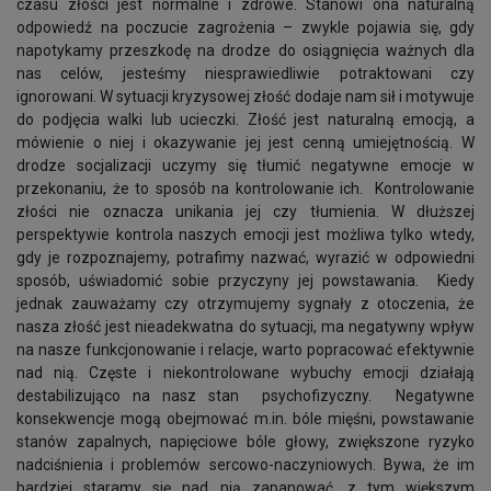
czasu złości jest normalne i zdrowe. Stanowi ona naturalną
odpowiedź na poczucie zagrożenia – zwykle pojawia się, gdy
napotykamy przeszkodę na drodze do osiągnięcia ważnych dla
nas celów, jesteśmy niesprawiedliwie potraktowani czy
ignorowani. W sytuacji kryzysowej złość dodaje nam sił i motywuje
do podjęcia walki lub ucieczki. Złość jest naturalną emocją, a
mówienie o niej i okazywanie jej jest cenną umiejętnością. W
drodze socjalizacji uczymy się tłumić negatywne emocje w
przekonaniu, że to sposób na kontrolowanie ich. Kontrolowanie
złości nie oznacza unikania jej czy tłumienia. W dłuższej
perspektywie kontrola naszych emocji jest możliwa tylko wtedy,
gdy je rozpoznajemy, potrafimy nazwać, wyrazić w odpowiedni
sposób, uświadomić sobie przyczyny jej powstawania. Kiedy
jednak zauważamy czy otrzymujemy sygnały z otoczenia, że
nasza złość jest nieadekwatna do sytuacji, ma negatywny wpływ
na nasze funkcjonowanie i relacje, warto popracować efektywnie
nad nią. Częste i niekontrolowane wybuchy emocji działają
destabilizująco na nasz stan psychofizyczny.
Negatywne
konsekwencje mogą obejmować m.in. bóle mięśni, powstawanie
stanów zapalnych, napięciowe bóle głowy, zwiększone ryzyko
nadciśnienia i problemów sercowo-naczyniowych. Bywa, że im
bardziej staramy się nad nią zapanować, z tym większym