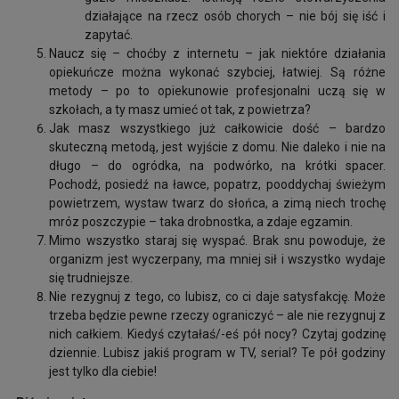
działające na rzecz osób chorych – nie bój się iść i
zapytać.
Naucz się – choćby z internetu – jak niektóre działania
opiekuńcze można wykonać szybciej, łatwiej. Są różne
metody – po to opiekunowie profesjonalni uczą się w
szkołach, a ty masz umieć ot tak, z powietrza?
Jak masz wszystkiego już całkowicie dość – bardzo
skuteczną metodą, jest wyjście z domu. Nie daleko i nie na
długo – do ogródka, na podwórko, na krótki spacer.
Pochodź, posiedź na ławce, popatrz, pooddychaj świeżym
powietrzem, wystaw twarz do słońca, a zimą niech trochę
mróz poszczypie – taka drobnostka, a zdaje egzamin.
Mimo wszystko staraj się wyspać. Brak snu powoduje, że
organizm jest wyczerpany, ma mniej sił i wszystko wydaje
się trudniejsze.
Nie rezygnuj z tego, co lubisz, co ci daje satysfakcję. Może
trzeba będzie pewne rzeczy ograniczyć – ale nie rezygnuj z
nich całkiem. Kiedyś czytałaś/-eś pół nocy? Czytaj godzinę
dziennie. Lubisz jakiś program w TV, serial? Te pół godziny
jest tylko dla ciebie!