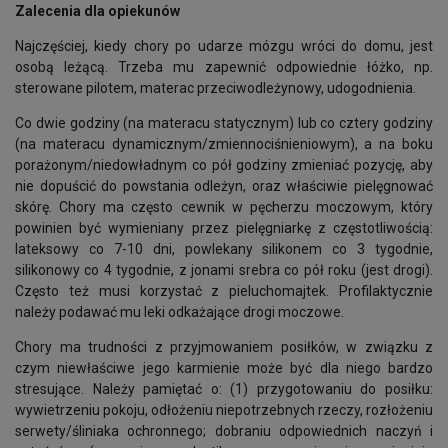
Zalecenia dla opiekunów
Najczęściej, kiedy chory po udarze mózgu wróci do domu, jest
osobą leżącą. Trzeba mu zapewnić odpowiednie łóżko, np.
sterowane pilotem, materac przeciwodleżynowy, udogodnienia.
Co dwie godziny (na materacu statycznym) lub co cztery godziny
(na materacu dynamicznym/zmiennociśnieniowym), a na boku
porażonym/niedowładnym co pół godziny zmieniać pozycję, aby
nie dopuścić do powstania odleżyn, oraz właściwie pielęgnować
skórę. Chory ma często cewnik w pęcherzu moczowym, który
powinien być wymieniany przez pielęgniarkę z częstotliwością:
lateksowy co 7-10 dni, powlekany silikonem co 3 tygodnie,
silikonowy co 4 tygodnie, z jonami srebra co pół roku (jest drogi).
Często też musi korzystać z pieluchomajtek. Profilaktycznie
należy podawać mu leki odkażające drogi moczowe.
Chory ma trudności z przyjmowaniem posiłków, w związku z
czym niewłaściwe jego karmienie może być dla niego bardzo
stresujące. Należy pamiętać o: (1) przygotowaniu do posiłku:
wywietrzeniu pokoju, odłożeniu niepotrzebnych rzeczy, rozłożeniu
serwety/śliniaka ochronnego; dobraniu odpowiednich naczyń i