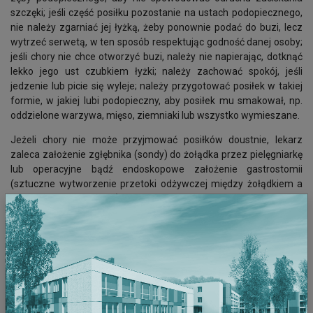
szczęki; jeśli część posiłku pozostanie na ustach podopiecznego,
nie należy zgarniać jej łyżką, żeby ponownie podać do buzi, lecz
wytrzeć serwetą, w ten sposób respektując godność danej osoby;
jeśli chory nie chce otworzyć buzi, należy nie napierając, dotknąć
lekko jego ust czubkiem łyżki; należy zachować spokój, jeśli
jedzenie lub picie się wyleje; należy przygotować posiłek w takiej
formie, w jakiej lubi podopieczny, aby posiłek mu smakował, np.
oddzielone warzywa, mięso, ziemniaki lub wszystko wymieszane.
Jeżeli chory nie może przyjmować posiłków doustnie, lekarz
zaleca założenie zgłębnika (sondy) do żołądka przez pielęgniarkę
lub operacyjne bądź endoskopowe założenie gastrostomii
(sztuczne wytworzenie przetoki odżywczej między żołądkiem a
powłokami brzusznymi), przez które można podawać pokarmy
zmiksowane lub dietę przemysłową (płynne preparaty,
finansowane przez NFZ) przy użyciu strzykawki lub specjalnych
zestawów. Karmienie przez zgłębnik może być metodą: (1)
porcji
– pokarm o objętości 200-300 ml podawany jest za pomocą
strzykawki o stałych porach 5-7 razy dziennie, powoli, tj. około 20-
30 minut (zapobiega nudnościom i uczuciu rozpierania w
żołądku); (2)
przerywaną
– pokarm o objętości, np. 500 ml (butelka