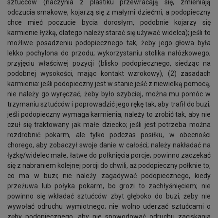
sztućców (naczynia z plastiku przewracają się, zmieniają
odczucia smakowe, kojarzą się z małymi dziećmi, a podopieczny
chce mieć poczucie bycia dorosłym, podobnie kojarzy się
karmienie łyżką, dlatego należy starać się używać widelca); jeśli to
możliwe posadzeniu podopiecznego tak, żeby jego głowa była
lekko pochylona do przodu; wykorzystaniu stolika nałóżkowego;
przyjęciu właściwej pozycji (blisko podopiecznego, siedząc na
podobnej wysokości, mając kontakt wzrokowy), (2) zasadach
karmienia: jeśli podopieczny jest w stanie jeść z niewielką pomocą,
nie należy go wyręczać, żeby było szybciej, można mu pomóc w
trzymaniu sztućców i poprowadzić jego rękę tak, aby trafił do buzi;
jeśli podopieczny wymaga karmienia, należy to zrobić tak, aby nie
czuł się traktowany jak małe dziecko; jeśli jest potrzeba można
rozdrobnić pokarm, ale tylko podczas posiłku, w obecności
chorego, aby zobaczył swoje danie w całości; należy nakładać na
łyżkę/widelec małe, łatwe do połknięcia porcje; powinno zaczekać
się z nabraniem kolejnej porcji do chwili, aż podopieczny połknie to,
co ma w buzi; nie należy zagadywać podopiecznego, kiedy
przeżuwa lub połyka pokarm, bo grozi to zachłyśnięciem; nie
powinno się wkładać sztućców zbyt głęboko do buzi, żeby nie
wywołać odruchu wymiotnego; nie wolno uderzać sztućcami o
zęby podopiecznego, aby nie spowodować odruchu zaciskania