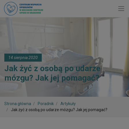
Toggl
14 sierpnia 2020
Jak żyć z osobą po udarze
mózgu? Jak jej pomagać?
Strona główna
Poradnik
Artykuły
Jak żyć z osobą po udarze mózgu? Jak jej pomagać?