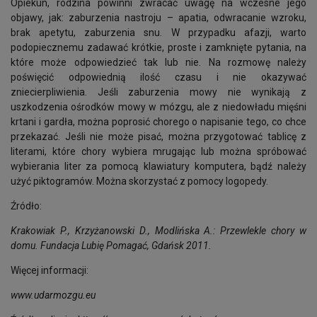
Opiekun, rodzina powinni zwracać uwagę na wczesne jego
objawy, jak: zaburzenia nastroju – apatia, odwracanie wzroku,
brak apetytu, zaburzenia snu. W przypadku afazji, warto
podopiecznemu zadawać krótkie, proste i zamknięte pytania, na
które może odpowiedzieć tak lub nie. Na rozmowę należy
poświęcić odpowiednią ilość czasu i nie okazywać
zniecierpliwienia. Jeśli zaburzenia mowy nie wynikają z
uszkodzenia ośrodków mowy w mózgu, ale z niedowładu mięśni
krtani i gardła, można poprosić chorego o napisanie tego, co chce
przekazać. Jeśli nie może pisać, można przygotować tablicę z
literami, które chory wybiera mrugając lub można spróbować
wybierania liter za pomocą klawiatury komputera, bądź należy
użyć piktogramów. Można skorzystać z pomocy logopedy.
Źródło:
Krakowiak P., Krzyżanowski D., Modlińska A.: Przewlekle chory w
domu. Fundacja Lubię Pomagać, Gdańsk 2011.
Więcej informacji:
www.udarmozgu.eu