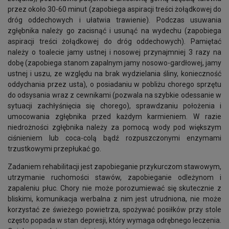
przez około 30-60 minut (zapobiega aspiracji treści żołądkowej do
dróg oddechowych i ułatwia trawienie). Podczas usuwania
zgłębnika należy go zacisnąć i usunąć na wydechu (zapobiega
aspiracji treści żołądkowej do dróg oddechowych). Pamiętać
należy o toalecie jamy ustnej i nosowej przynajmniej 3 razy na
dobę (zapobiega stanom zapalnym jamy nosowo-gardłowej, jamy
ustnej i uszu, ze względu na brak wydzielania śliny, konieczność
oddychania przez usta), o posiadaniu w pobliżu chorego sprzętu
do odsysania wraz z cewnikami (pozwala na szybkie odessanie w
sytuacji zachłyśnięcia się chorego), sprawdzaniu położenia i
umocowania zgłębnika przed każdym karmieniem. W razie
niedrożności zgłębnika należy za pomocą wody pod większym
ciśnieniem lub coca-colą bądź rozpuszczonymi enzymami
trzustkowymi przepłukać go.
Zadaniem rehabilitacji jest zapobieganie przykurczom stawowym,
utrzymanie ruchomości stawów, zapobieganie odleżynom i
zapaleniu płuc. Chory nie może porozumiewać się skutecznie z
bliskimi, komunikacja werbalna z nim jest utrudniona, nie może
korzystać ze świeżego powietrza, spożywać posiłków przy stole
często popada w stan depresji, który wymaga odrębnego leczenia.