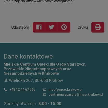
Źródło zdjęcia:
https://www.canva.com/photos/
Udostępnij
Drukuj
Dane kontaktowe
Miejskie Centrum Opieki dla Osób Starszych,
Przewlekle Niepełnosprawnych oraz
Niesamodzielnych w Krakowie
ul. Wielicka 267, 30-663 Kraków
+48 12 44 67 565
mco@mco.krakow.pl
centrumwsparcia@mco.krakow.pl
Godziny otwarcia
8:00 - 15:00