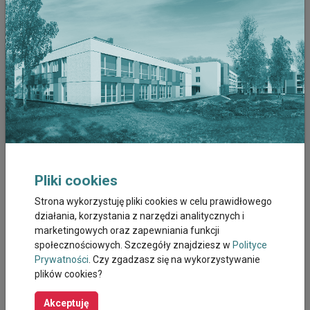
W lipcu mamy wolne miejsca na szkolenie grupowe w terminie:
4- 5 lipca 2020 r.
Uczestnicy szkoleń uzyskają praktyczną wiedzę m.in. z
zakresu:
Pierwszej pomocy w stanach zagrożenia życia.
Czynności pielęgnacyjno-higienicznych u chorego
leżącego.
Przemieszczania i sadzania chorych bez użycia pomocy
technicznych i z ich użyciem, z uwzględnieniem zasad
Pliki cookies
bezpiecznego przemieszczania.
Strona wykorzystuję pliki cookies w celu prawidłowego
Stosowania profilaktyki powikłań związanych z
działania, korzystania z narzędzi analitycznych i
długotrwałym unieruchomieniem (w tym odleżyn,
marketingowych oraz zapewniania funkcji
przykurczów, itp.).
społecznościowych. Szczegóły znajdziesz w
Polityce
Komunikowanie się z chorym, udzielanie wsparcia,
Prywatności
. Czy zgadzasz się na wykorzystywanie
Współpracy z jednostkami ochrony zdrowia.
plików cookies?
Akceptuję