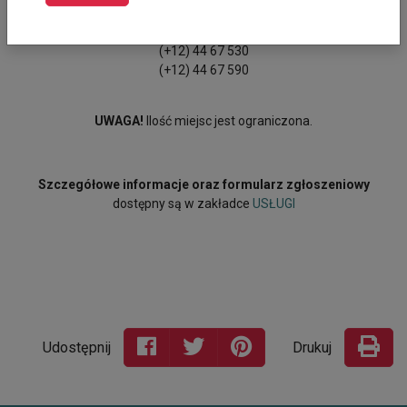
Aby zgłosić się na szkolenie skontaktuj się z nami:
(+12) 44 67 508
(+12) 44 67 530
(+12) 44 67 590
UWAGA!
Ilość miejsc jest ograniczona.
Szczegółowe informacje oraz formularz zgłoszeniowy
dostępny są w zakładce
USŁUGI
Udostępnij
Drukuj