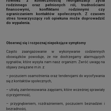
również z koniecznością reorganizacji życia
rodzinnego oraz pełnionych ról, trudnościami
finansowymi, konfliktami rodzinnymi czy
ograniczaniem kontaktów społecznych. Z czasem
stres towarzyszący roli opiekuna może doprowadzić
do wypalenia.
Obserwuj się i rozpoznaj niepokojące symptomy
Często zaangażowanie w wykonywanie codziennych
obowiązków powoduje, że nie dostrzegamy alarmujących
sygnałów, które wysyła nam nasz organizm. Zwróć uwagę na
objawy związane m.in. z:
– poczuciem osamotnienia oraz tendencjami do wycofywania
się z kontaktów społecznych,
– utratą zainteresowania zajęciami, które wcześniej sprawiały
ci przyjemność,
– przygnębieniem, rozdrażnieniem, poczuciem beznadziei i
bezradności,