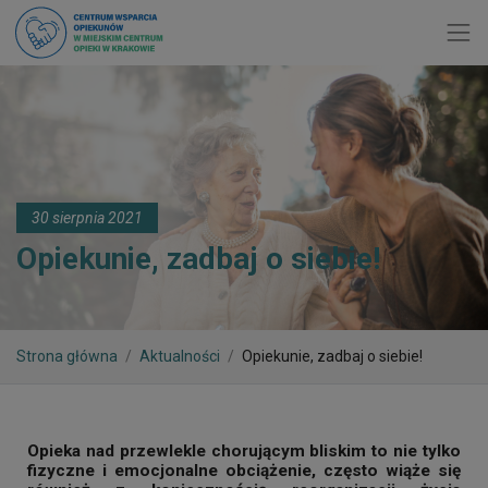
Toggl
30 sierpnia 2021
Opiekunie, zadbaj o siebie!
Strona główna
Aktualności
Opiekunie, zadbaj o siebie!
Opieka nad przewlekle chorującym bliskim to nie tylko
fizyczne i emocjonalne obciążenie, często wiąże się