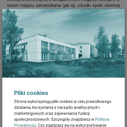
twoim miejscu zamieszkania (jak np. ośrodki opieki dziennej
dla dorosłych, pomoc realizowana przez organizacje
przykościelne, posiłki dostarczane do domu, opieka zastępcza,
usługi transportowe). Jeżeli czujesz się przytłoczony
nadmiarem obowiązków, spróbuj podzielić je na mniejsze
zadania, nadając im priorytety (być może nie wszystkie są tak
pilne, jak sądzisz?). Postaraj się również zaakceptować trudne
emocje, które mogą się pojawić w przebiegu opieki (jak np.
poczucie winy czy złość), a przede wszystkim zadbaj o swoje
samopoczucie fizyczne oraz kondycję psychiczną, organizując
również czas na odpoczynek. Tylko w dobrej formie będziesz
w stanie zapewnić odpowiednią opiekę swojemu bliskiemu!
Pliki cookies
Strona wykorzystuję pliki cookies w celu prawidłowego
działania, korzystania z narzędzi analitycznych i
marketingowych oraz zapewniania funkcji
społecznościowych. Szczegóły znajdziesz w
Polityce
Prywatności
. Czy zgadzasz się na wykorzystywanie