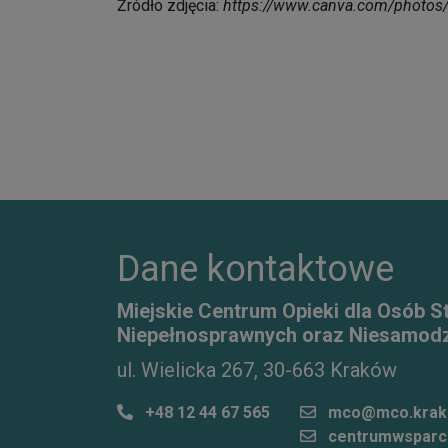
Źródło zdjęcia:
https://www.canva.com/photos
Dane kontaktowe
Miejskie Centrum Opieki dla Osób S
Niepełnosprawnych oraz Niesamodz
ul. Wielicka 267, 30-663 Kraków
+48 12 44 67 565
mco@mco.krak
centrumwsparc