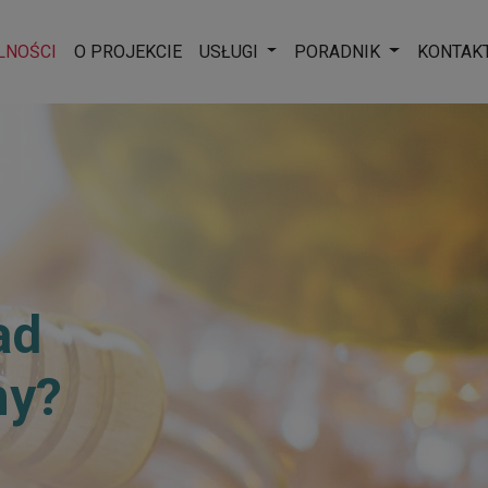
Rozwiń menu
Rozwiń men
LNOŚCI
O PROJEKCIE
USŁUGI
PORADNIK
KONTAK
ad
ny?