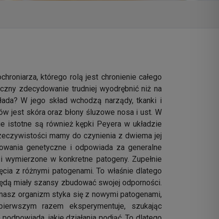
roniarza, którego rolą jest chronienie całego
czny zdecydowanie trudniej wyodrębnić niż na
ada? W jego skład wchodzą narządy, tkanki i
ów jest skóra oraz błony śluzowe nosa i ust. W
ie istotne są również kępki Peyera w układzie
rzeczywistości mamy do czynienia z dwiema jej
nkowania genetyczne i odpowiada za generalne
 i wymierzone w konkretne patogeny. Zupełnie
ięcia z różnymi patogenami. To właśnie dlatego
będą miały szansy zbudować swojej odporności.
nasz organizm styka się z nowymi patogenami,
ierwszym razem eksperymentuje, szukając
odpowiada, jakie działania podjąć. To dlatego