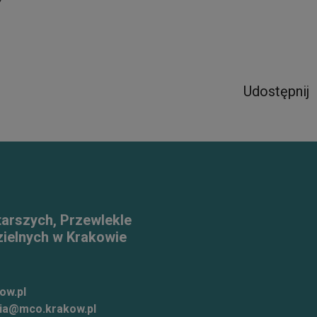
/
Udostępnij
tarszych, Przewlekle
ielnych w Krakowie
ow.pl
ia@mco.krakow.pl