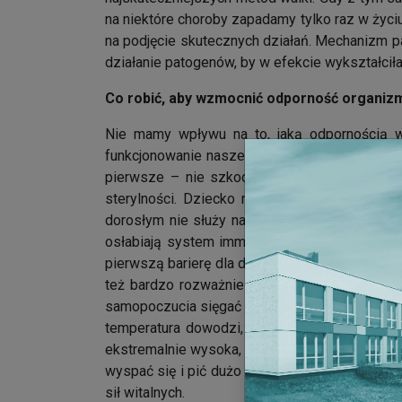
na niektóre choroby zapadamy tylko raz w życ
na podjęcie skutecznych działań. Mechanizm p
działanie patogenów, by w efekcie wykształciła
Co robić, aby wzmocnić odporność organizmu
Nie mamy wpływu na to, jaką odpornością w
funkcjonowanie naszego układu immunologiczn
pierwsze – nie szkodzić. Czego powinniśmy 
sterylności. Dziecko musi mieć szansę styk
dorosłym nie służy nadmiernie sterylne otocz
osłabiają system immunologiczny. Działają on
pierwszą barierę dla drobnoustrojów. Dlatego 
też bardzo rozważnie stosować różnego typu
samopoczucia sięgać po farmaceutyki leczące
temperatura dowodzi, że system immunologicz
ekstremalnie wysoka, przeszkadza w prawidło
wyspać się i pić dużo wody, pozwalając układ
sił witalnych.