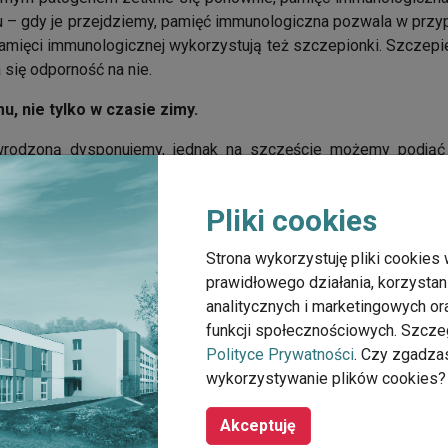
iu – gdy je przejdziemy, pamięć immunologiczna pozwala w prz
amięci immunologicznej wykorzystują też szczepionki. Szczepi
 się odporność na nie.
, nie tylko w czasie zimy.
rodzoną dysponujemy, jednak na szczęście możemy podjąć w
ego, które są od nas zależne. Przede wszystkim musimy pamię
unikać, by nie pogarszać funkcjonowania układu odporności
Pliki cookies
ania się ze światem w całej jego różnorodności, by wykszta
enie, szczególnie że efekt czystości często uzyskiwany jest p
Strona wykorzystuję pliki cookies 
e drażniąco na skórę oraz śluzówkę nosa i ust, a więc te ele
prawidłowego działania, korzystan
lepiej ograniczyć chemikalia w najbliższym otoczeniu – środowis
analitycznych i marketingowych o
 medykamenty. Reklamy zachęcają nas do tego, żeby już przy 
funkcji społecznościowych. Szcze
 objawowo. Tymczasem złe samopoczucie to sygnał, że nasz or
Polityce Prywatności
. Czy zgadza
ny działa i zwalcza procesy chorobotwórcze. Podawanie leków 
wykorzystywanie plików cookies?
wym działaniu mechanizmów obronnych. W razie objawów przezię
owi odpornościowemu na działanie. Dobrym sposobem na przezię
Akceptuję