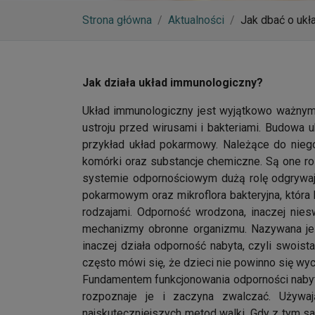
Strona główna
Aktualności
Jak dbać o uk
Jak działa układ immunologiczny?
Układ immunologiczny jest wyjątkowo ważnym u
ustroju przed wirusami i bakteriami. Budowa
przykład układ pokarmowy. Należące do nieg
komórki oraz substancje chemiczne. Są one roz
systemie odpornościowym dużą rolę odgrywają 
pokarmowym oraz mikroflora bakteryjna, która
rodzajami. Odporność wrodzona, inaczej nies
mechanizmy obronne organizmu. Nazywana jest
inaczej działa odporność nabyta, czyli swoist
często mówi się, że dzieci nie powinno się w
Fundamentem funkcjonowania odporności nabyt
rozpoznaje je i zaczyna zwalczać. Używ
najskuteczniejszych metod walki. Gdy z tym s