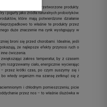
ały w niej naturalne, nieprzetworzone produkty.
y i jogurty jako źródła naturalnych probiotyków.
oduktów, które mają potwierdzone działanie
. Nieprzypadkowo to właśnie te produkty przez
znego duże znaczenie ma cynk występujący w
niej broni się przed chorobami. Idealnie, jeśli
okazują, że najlepsze efekty przynosi ruch o
 inne ćwiczenia.
 zwiększając zakres temperatur, by z czasem
ym rozgrzewamy ciało, energicznie wycierając
 – przez krótki czas, po czym suszymy się i
z, bo wtedy organizm ma szansę zetknąć się z
aciemnionym i chłodnym pomieszczeniu; picie
 oddychanie przez nos – to właśnie śluzówka w