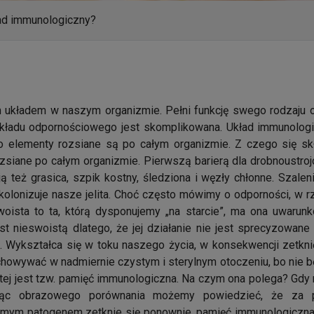
ład immunologiczny?
kładem w naszym organizmie. Pełni funkcję swego rodzaju och
 układu odpornościowego jest skomplikowana. Układ immunologi
o elementy rozsiane są po całym organizmie. Z czego się skł
siane po całym organizmie. Pierwszą barierą dla drobnoustroj
też grasica, szpik kostny, śledziona i węzły chłonne. Szalen
 kolonizuje nasze jelita. Choć często mówimy o odporności, w 
woista to ta, którą dysponujemy „na starcie”, ma ona uwaru
 nieswoistą dlatego, że jej działanie nie jest sprecyzowane
a. Wykształca się w toku naszego życia, w konsekwencji zetkn
ychowywać w nadmiernie czystym i sterylnym otoczeniu, bo nie 
ej jest tzw. pamięć immunologiczna. Na czym ona polega? Gdy 
ając obrazowego porównania możemy powiedzieć, że za p
amym patogenem zetknie się ponownie, pamięć immunologiczna p