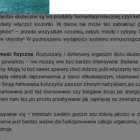
żą rolę pełni dobrze zbilansowana
dieta
. Idealnie, by przeważ
dzo skuteczne są też produkty fermentacji mlecznej, czyli kefir
ety włączyć kiszonki. W diecie nie może też zabraknąć pr
iotyków” – przede wszystkim czosnku, cebuli, miodu i cytryny
ie choroby! W podnoszeniu wydajności systemu immunologic
ność fizyczna
. Rozruszany i dotleniony organizm dużo skutecz
powietrzu – nie muszą one być bardzo intensywne. Badania p
rny. Mogą to być nawet spacery, choć dobrze, jeśli włączymy też
pły natrysk naprzemiennie z nieco chłodniejszym, stopniowo
y. Sesję hartowania kończymy zawsze zimnym natryskiem, po cz
hartowania jest też morsowanie czy bieganie boso po śniegu
wni nam też po prostu przebywanie jak najwięcej na zewnątr
ypianie się – minimum siedem godzin snu dobrej jakości w z
ienie jest bardzo ważne dla funkcjonowania całego organizmu;
troje.