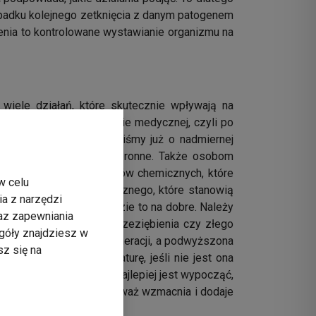
ypadku kolejnego zetknięcia z danym patogenem
enia to kontrolowane wystawianie organizmu na
iele działań, które skutecznie wpływają na
tać o naczelnej zasadzie medycznej, czyli po
owego? Wyżej wspomnieliśmy już o nadmiernej
łcić sobie mechanizmy obronne. Także osobom
rzy użyciu silnych środków chemicznych, które
w celu
menty układu immunologicznego, które stanowią
ia z narzędzi
ku naturalnemu też wyjdzie to na dobre. Należy
raz zapewniania
pierwszych objawach przeziębienia czy złego
góły znajdziesz w
ganizm potrzebuje regeneracji, a podwyższona
sz się na
obniżających temperaturę, jeśli nie jest ona
bienia zdecydowanie najlepiej jest wypocząć,
bienie jest rosół, ponieważ wzmacnia i dodaje