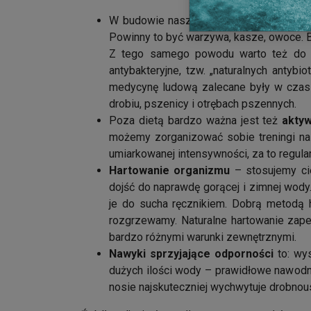
W budowie naszej odporności bardzo du
Powinny to być warzywa, kasze, owoce. Bar
Z tego samego powodu warto też do di
antybakteryjne, tzw. „naturalnych antyb
medycynę ludową zalecane były w czas
drobiu, pszenicy i otrębach pszennych.
Poza dietą bardzo ważna jest też
aktyw
możemy zorganizować sobie treningi na 
umiarkowanej intensywności, za to regula
Hartowanie organizmu
– stosujemy cie
dojść do naprawdę gorącej i zimnej wod
je do sucha ręcznikiem. Dobrą metodą 
rozgrzewamy. Naturalne hartowanie zape
bardzo różnymi warunki zewnętrznymi.
Nawyki sprzyjające odporności
to: wys
dużych ilości wody – prawidłowe nawodn
nosie najskuteczniej wychwytuje drobnous