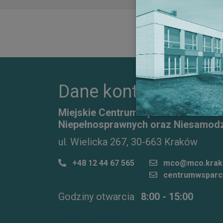
Dane kontaktowe
Miejskie Centrum Opieki dla Osób S
Niepełnosprawnych oraz Niesamodz
ul. Wielicka 267, 30-663 Kraków
+48 12 44 67 565
mco@mco.krak
centrumwsparc
Godziny otwarcia
8:00 - 15:00