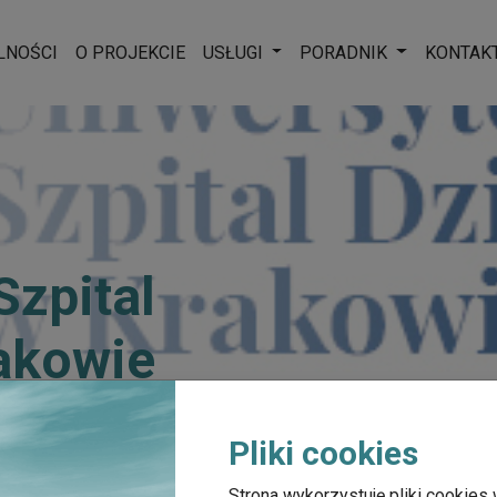
Rozwiń menu
Rozwiń men
LNOŚCI
O PROJEKCIE
USŁUGI
PORADNIK
KONTAK
Szpital
akowie
Pliki cookies
 Szpital Dziecięcy w Krakowie
Strona wykorzystuję pliki cookies 