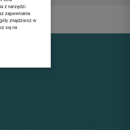
ia z narzędzi
raz zapewniania
góły znajdziesz w
sz się na