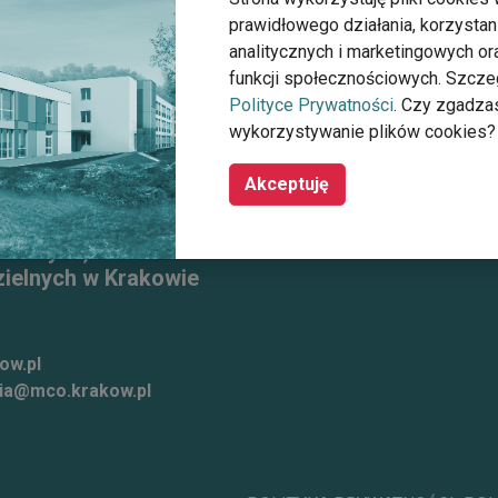
prawidłowego działania, korzystan
analitycznych i marketingowych o
funkcji społecznościowych. Szcze
Polityce Prywatności
. Czy zgadza
wykorzystywanie plików cookies?
Akceptuję
tarszych, Przewlekle
ielnych w Krakowie
ow.pl
ia@mco.krakow.pl