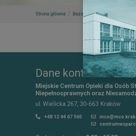
Strona główna
Baza wiedzy
Ośrodek wspa
Dane kontaktowe
Miejskie Centrum Opieki dla Osób S
Niepełnosprawnych oraz Niesamodz
ul. Wielicka 267, 30-663 Kraków
+48 12 44 67 565
mco@mco.krak
centrumwsparc