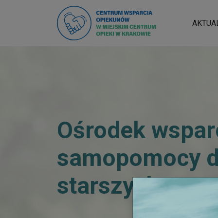
AKTUA
Ośrodek wsparc
samopomocy d
starszych