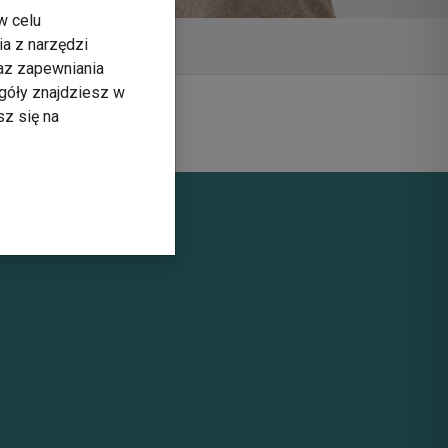
w celu
ia z narzędzi
raz zapewniania
góły znajdziesz w
sz się na