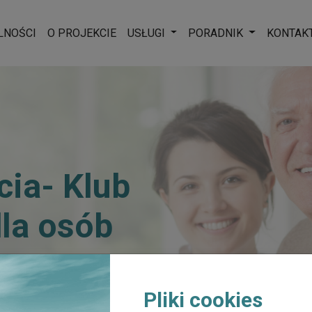
Rozwiń menu
Rozwiń men
LNOŚCI
O PROJEKCIE
USŁUGI
PORADNIK
KONTAK
ia- Klub
la osób
Pliki cookies