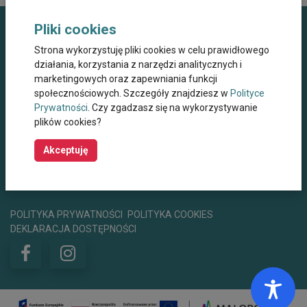
Pliki cookies
Dane kontaktowe
Strona wykorzystuję pliki cookies w celu prawidłowego
działania, korzystania z narzędzi analitycznych i
Miejskie Centrum Opieki dla Osób Starszych,
marketingowych oraz zapewniania funkcji
Przewlekle Niepełnosprawnych oraz
Niesamodzielnych w Krakowie
społecznościowych. Szczegóły znajdziesz w
Polityce
Prywatności
. Czy zgadzasz się na wykorzystywanie
ul. Wielicka 267, 30-663 Kraków
plików cookies?
+48 12 44 67 565
mco@mco.krakow.pl
Akceptuję
centrumwsparcia@mco.krakow.pl
Godziny otwarcia
8:00 - 15:00
POLITYKA PRYWATNOŚCI
POLITYKA COOKIES
DEKLARACJA DOSTĘPNOŚCI