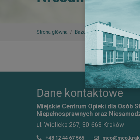
Strona główna
Baza wiedzy
Krakowskie C
Dane kontaktowe
Miejskie Centrum Opieki dla Osób S
Niepełnosprawnych oraz Niesamodz
ul. Wielicka 267, 30-663 Kraków
+48 12 44 67 565
mco@mco.krak