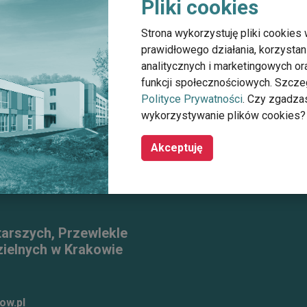
Pliki cookies
Strona wykorzystuję pliki cookies 
prawidłowego działania, korzystan
analitycznych i marketingowych o
entrum Informacji i Wsparcia dla Opiekunów Osób Niesamodzie
funkcji społecznościowych. Szcze
Polityce Prywatności
. Czy zgadza
wykorzystywanie plików cookies?
Akceptuję
tarszych, Przewlekle
ielnych w Krakowie
ow.pl