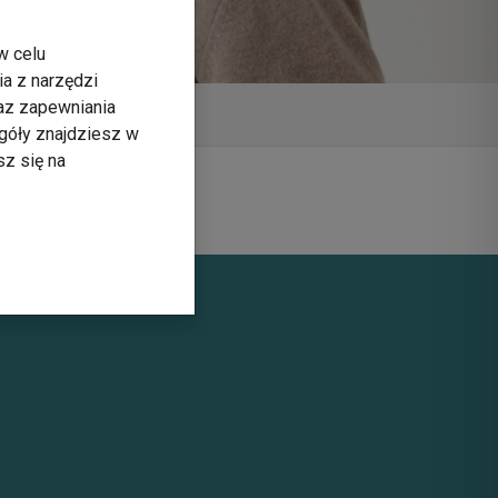
w celu
ia z narzędzi
raz zapewniania
lnych
góły znajdziesz w
sz się na