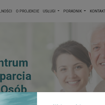
Rozwiń menu
Rozwiń men
LNOŚCI
O PROJEKCIE
USŁUGI
PORADNIK
KONTAK
ntrum
sparcia
 Osób
ych