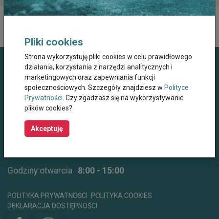
Pliki cookies
Strona wykorzystuję pliki cookies w celu prawidłowego
działania, korzystania z narzędzi analitycznych i
Dane kontaktowe
marketingowych oraz zapewniania funkcji
społecznościowych. Szczegóły znajdziesz w
Polityce
Miejskie Centrum Opieki dla Osób Starszych,
Prywatności
. Czy zgadzasz się na wykorzystywanie
Przewlekle Niepełnosprawnych oraz
plików cookies?
Niesamodzielnych w Krakowie
ul. Wielicka 267, 30-663 Kraków
Akceptuję
+48 12 44 67 565
mco@mco.krakow.pl
centrumwsparcia@mco.krakow.pl
Godziny otwarcia
8:00 - 15:00
POLITYKA PRYWATNOŚCI
POLITYKA COOKIES
DEKLARACJA DOSTĘPNOŚCI