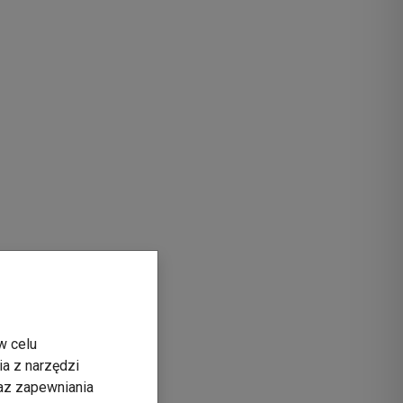
w celu
ia z narzędzi
raz zapewniania