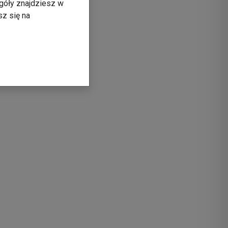
góły znajdziesz w
sz się na