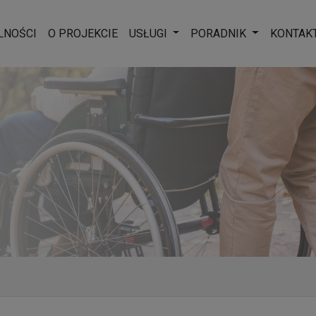
Rozwiń menu
Rozwiń men
LNOŚCI
O PROJEKCIE
USŁUGI
PORADNIK
KONTAK