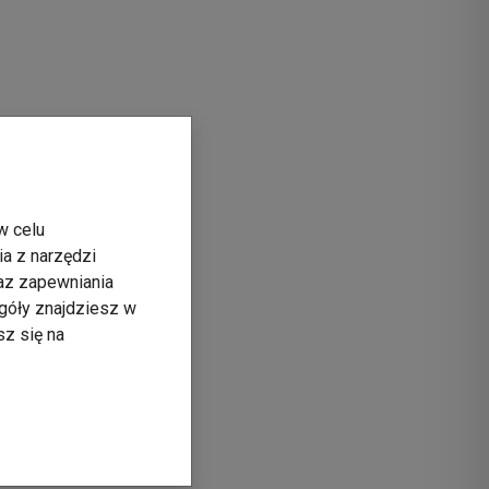
w celu
ia z narzędzi
raz zapewniania
góły znajdziesz w
sz się na