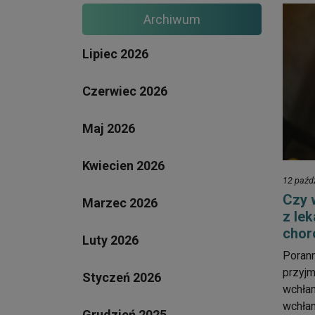
Archiwum
Lipiec 2026
Czerwiec 2026
Maj 2026
Kwiecien 2026
12 paźd
Czy 
Marzec 2026
z le
chor
Luty 2026
Porann
przyjm
Styczeń 2026
wchłan
wchłan
Grudzień 2025