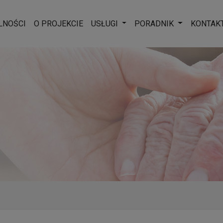
Rozwiń menu
Rozwiń men
LNOŚCI
O PROJEKCIE
USŁUGI
PORADNIK
KONTAK