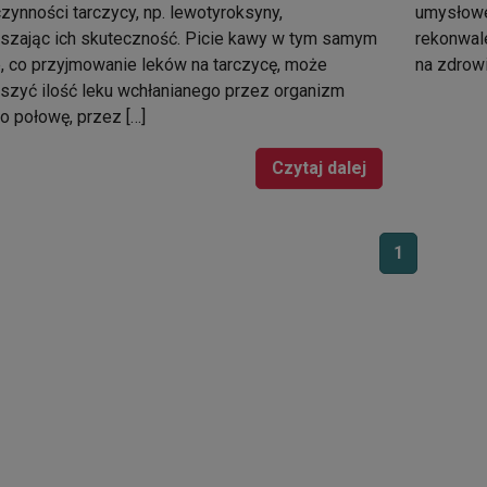
zynności tarczycy, np. lewotyroksyny,
umysłoweg
szając ich skuteczność. Picie kawy w tym samym
rekonwal
, co przyjmowanie leków na tarczycę, może
na zdrowi
szyć ilość leku wchłanianego przez organizm
o połowę, przez […]
Czytaj dalej
1