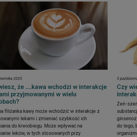
ziernika 2025
5 październ
wiesz, że ….kawa wchodzi w interakcje
Czy wi
kami przyjmowanymi w wielu
interak
obach?
Żeń-szeń
a filiżanka kawy może wchodzić w interakcje z
substancj
owanymi lekami i zmieniać szybkość ich
ginsenoz
iania do krwiobiegu. Może wpływać na
do tego, 
ianie leków, w tych stosowanych przy
organizm