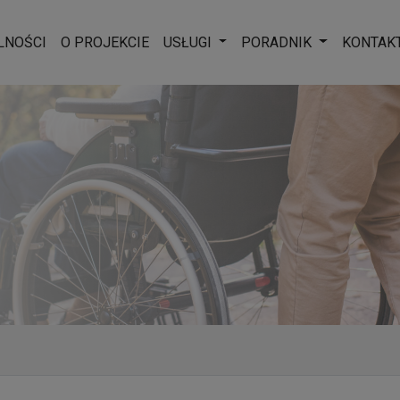
Rozwiń menu
Rozwiń men
LNOŚCI
O PROJEKCIE
USŁUGI
PORADNIK
KONTAK