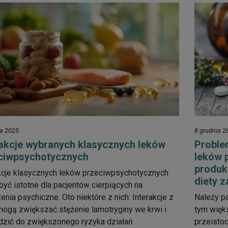
ia 2025
8 grudnia 2
rakcje wybranych klasycznych leków
Proble
ciwpsychotycznych
leków 
produk
kcje klasycznych leków przeciwpsychotycznych
diety z
yć istotne dla pacjentów cierpiących na
enia psychiczne. Oto niektóre z nich: Interakcje z
Należy pa
mogą zwiększać stężenie lamotryginy we krwi i
tym więks
dzić do zwiększonego ryzyka działań
przeistoc