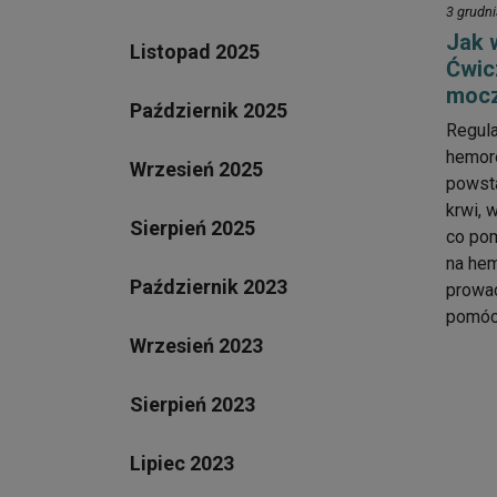
3 grudn
Jak 
Listopad 2025
Ćwic
mocz
Październik 2025
Regula
hemoro
Wrzesień 2025
powsta
krwi, 
Sierpień 2025
co po
na hem
Październik 2023
prowad
pomóc 
Wrzesień 2023
Sierpień 2023
Lipiec 2023