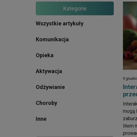
Kategorie
Wszystkie artykuły
Komunikacja
Opieka
Aktywacja
9 grudn
Inte
Odżywianie
prze
Choroby
Intera
mogą b
Inne
zaburz
litem 
prowa