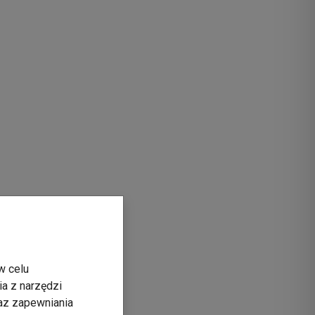
w celu
ia z narzędzi
raz zapewniania