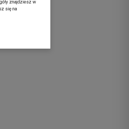
góły znajdziesz w
sz się na