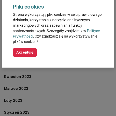
Październik 2023
Pliki cookies
Strona wykorzystuję pliki cookies w celu prawidłowego
Wrzesień 2023
działania, korzystania z narzędzi analitycznych i
marketingowych oraz zapewniania funkcji
Sierpień 2023
społecznościowych. Szczegóły znajdziesz w
Polityce
Prywatności
. Czy zgadzasz się na wykorzystywanie
Lipiec 2023
plików cookies?
Akceptuję
Czerwiec 2023
Maj 2023
Kwiecien 2023
Marzec 2023
Luty 2023
Styczeń 2023